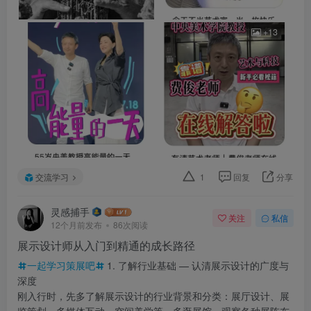
+13
交流学习
1
回复
分享
灵感捕手
关注
私信
12个月前发布
86次阅读
展示设计师从入门到精通的成长路径
一起学习策展吧
1. 了解行业基础 — 认清展示设计的广度与
深度
刚入行时，先多了解展示设计的行业背景和分类：展厅设计、展
览策划、多媒体互动、空间美学等。多逛展馆，观察各种展陈布