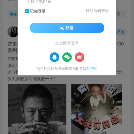
手机号或邮箱
账号密码登录
记住登录
发布
排序
3
登录
灵感捕手
关注
私信
10个月前更新
67次阅读
费俊，艺术家可以媚俗，但要知道什么是“俗”丨潮流100
社交账号登录
系列专访
TREND 100
潮流100系列专访
使用社交账号登录即表示同意
隐私声明
01 对话费俊 本篇采访全文4100字，预计阅读时长10分钟 “55
岁央美教授高能量的一天” ——...