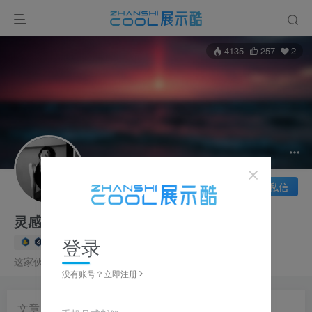
4135
257
2
关注
私信
灵感捕手
登录
5枚徽章
版主
这家伙很懒，什么都没有写...
没有账号？立即注册
文章
15
收藏
0
评论
0
帖子
3
粉丝
2