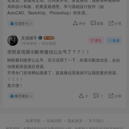
局和设计风格，积累直观感受。学习基础设计软件（如
AutoCAD、SketchUp、Photoshop）和常用...
交流学习
评分
回复
分享
灵感捕手
关注
私信
1年前发布
43次阅读
突然发现展示酷有微信公众号了？？！！
刚刚看到推荐公众号，关注试用了一下，给展示酷发信息，会自
动搜索筛选项目资源。
不用专门登录网站搜索了，直接微信里面就可以搜想要的资源。
！！！！
真方便！
聊天灌水
2
1
分享
策展导航
投稿说明
隐私政策
关于我们
免责声明：本网站部分内容为用户自行上传，如权利人发现存在误传其他作品