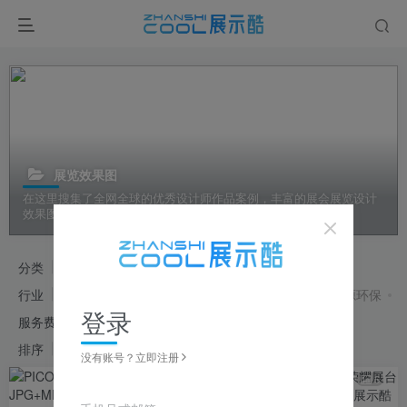
展览效果图
在这里搜集了全网全球的优秀设计师作品案例，丰富的展会展览设计
效果图供大家参考学习
分类
展馆效果图
展览效果图
工装效果图
行业
数字科技
文化艺术
城市地区
生活消费
能源环保
登录
服务费用
免费内容
付费内容
会员免费
排序
发布
更新
浏览
销量
售价
随机
没有账号？立即注册
6
5