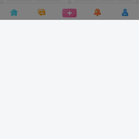
简简单单
啾什么啾
16
17
5
某大学校史馆设计效果图｜11
2022AWE中国家电及消费电子
张｜JPG｜29.79M
博览会-京东展台3D效果漫游
视频
# 校史馆
# 大学博物馆
# 大学展览馆
# AWE
# 漫游视频
# AWE2022
大雄不是熊
展来展去
11
22
5
4