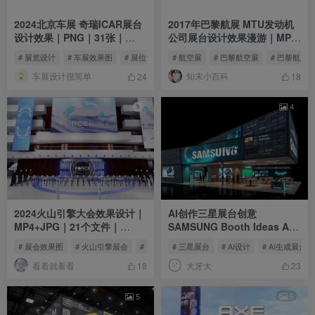
2024北京车展 奇瑞ICAR展台
2017年巴黎航展 MTU发动机
设计效果｜PNG｜31张｜
公司展台设计效果漫游｜MP4
277.66M
｜1080P｜35.75M
# 展览设计
# 车展效果图
# 展位设计效果
# 航空展
# 巴黎航空展
# 巴黎航展
车展设计很简单
知末小百科
24
18
4
2024火山引擎大会效果设计｜
AI创作三星展台创意
MP4+JPG｜21个文件｜
SAMSUNG Booth Ideas AI
315.71M
Vision
# 展会效果图
# 火山引擎展会
# 大会效果图设计
# 三星展台
# AI设计
# AI生成展台
看看就看看
大牙大
18
23
5
5