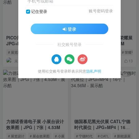
手机号或邮箱
账号密码登录
记住登录
登录
PICO展台设计效果图｜
2023 ChinaJoy honor荣耀展
JPG+MP4｜19个｜37.92M
台｜JPG｜14张｜28.95M
社交账号登录
# 展览设计
# PICO展位
# 展会效果设计
# ChinaJoy
# honor荣耀
# 荣耀手
未来DESIGN
未来DESIGN
22
13
使用社交账号登录即表示同意
隐私声明
3
5
力德诺香港电子展 小展台设计
德国慕尼黑光伏展 CATL宁德
效果图｜JPG｜7张｜4.53M
时代展位｜JPG+MP4｜16个
｜34.56M
# 展览设计
# 展会效果图
# 小展台设计
# 宁德时代
# CATL
# 新能源展