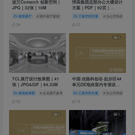
波兰Comarch 创新空间｜
悍高集团总部办公大楼设计
JPG｜32张｜10M
方案｜PDF｜92页｜
126.78M
展馆展厅
# 国外展厅案例
# 办公空间
工装空间方案
# 波兰展厅
# 办公空间设计
#
24
21
7
6
TCL展厅设计效果图｜41
中国·丝路科创谷·起步区4#
张｜JPG&GIF｜84.33M
单元DE地块室内专项设计
｜99页｜PPTX｜138.36M
展馆效果图
# 企业展厅参考图
# TCL展厅
工装空间方案
# TCL集团
# 办公空间设计
#
22
12
6
5