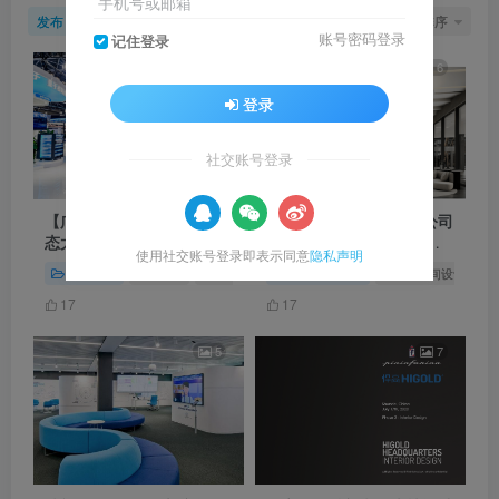
手机号或邮箱
发布
排序
16
账号密码登录
记住登录
5
6
登录
社交账号登录
【广州】2024数字科技生
精彩国际生物科技有限公司
态大会量子信息生态展区实
办公设计方案｜67页｜
使用社交账号登录即表示同意
隐私声明
拍照片｜JPG｜206张｜
PPTX｜123.35M
展览展会
# 天翼展
# 数字科技生态大会
工装空间方案
# 2024天翼展
# 办公空间设计
#
289.52M
17
17
5
7