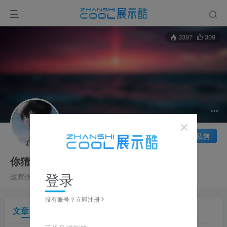
3397
309
关注
私信
你猜你猜我是谁
登录
这家伙很懒，什么都没有写...
没有账号？立即注册
文章
16
收藏
0
评论
0
帖子
0
粉丝
0