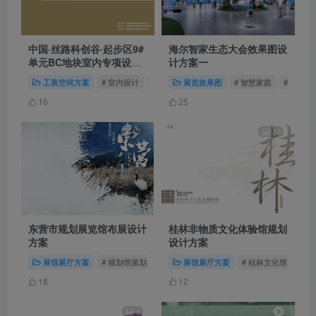
中国·丝路科创谷·起步区9#
海尔智家生态大会效果图设
单元BC地块室内专项设计
计方案一
｜69页｜PPTX｜162.33M
工装空间方案
# 室内设计
# 丝路科创谷
展览效果图
# 科创谷
# 智慧家庭
# 生态大
16
25
12
13
东营市规划展览馆布展设计
桂林非物质文化体验馆规划
方案
设计方案
展馆展厅方案
# 规划馆策划方案
# 东营规划馆
展馆展厅方案
# 东营市规划馆
# 桂林文化馆
# 
18
12
5