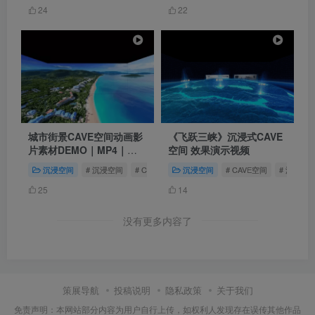
24
22
城市街景CAVE空间动画影
《飞跃三峡》沉浸式CAVE
片素材DEMO｜MP4｜
空间 效果演示视频
720P｜19.54M
沉浸空间
# 沉浸空间
# CAVE空间
沉浸空间
# 沉浸式空间
# CAVE空间
# 沉浸式
25
14
没有更多内容了
策展导航
投稿说明
隐私政策
关于我们
免责声明：本网站部分内容为用户自行上传，如权利人发现存在误传其他作品