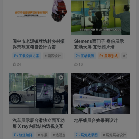
阆中市老观镇牌坊村乡村振
Siemens西门子 身份展示
兴示范区项目设计方案
互动大屏 互动照片墙
工装空间方案
# 园区设计
# 乡村振兴
互动装置
# 乡村设计
显示形式
# 互动照
24
16
7
汽车展示展台滑轨立面互动
地平线展台效果图设计
屏 X ray内部结构透视交互
轨道矩阵
# 车展
# 透视交互
# 滑轨屏互动
展览效果图
# 展览展会设计
# 