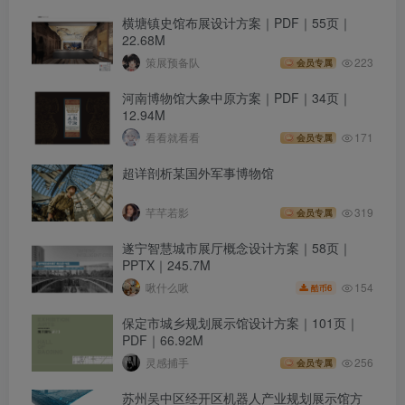
横塘镇史馆布展设计方案｜PDF｜55页｜
22.68M
策展预备队
223
会员专属
河南博物馆大象中原方案｜PDF｜34页｜
12.94M
看看就看看
171
会员专属
超详剖析某国外军事博物馆
芊芊若影
319
会员专属
遂宁智慧城市展厅概念设计方案｜58页｜
PPTX｜245.7M
154
啾什么啾
6
酷币
保定市城乡规划展示馆设计方案｜101页｜
PDF｜66.92M
灵感捕手
256
会员专属
苏州吴中区经开区机器人产业规划展示馆方