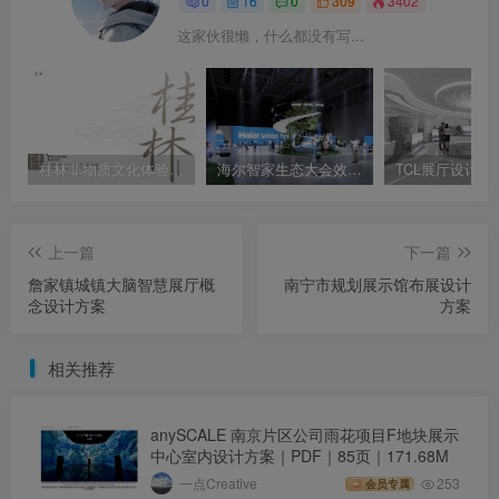
0
16
0
309
3402
这家伙很懒，什么都没有写...
桂林非物质文化体验馆规划设计方案
海尔智家生态大会效果图设计方案一
上一篇
下一篇
詹家镇城镇大脑智慧展厅概
南宁市规划展示馆布展设计
念设计方案
方案
相关推荐
anySCALE 南京片区公司雨花项目F地块展示
中心室内设计方案｜PDF｜85页｜171.68M
一点Creative
253
会员专属