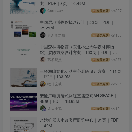
案｜PDF｜8页｜10.49M
CarrieJay
227
会员专属
中国湿地博物馆概念设计｜53页｜PDF｜
65.29M
史矛革之藏
133
会员专属
中国森林博物馆（东北林业大学森林博物
馆）展陈方案设计方案｜130页｜PDF｜
273.28M
艺术观点
276
会员专属
玉环海山文化活动中心展陈设计方案｜111页
｜PDF｜133.9M
啾什么啾
284
会员专属
安徽广电沉浸式网红直播空间AH SPACE｜
48页｜PDF｜18.63M
龙头小鹅
151
会员专属
余姚机器人小镇客厅展览中心｜81页｜PDF
｜42M