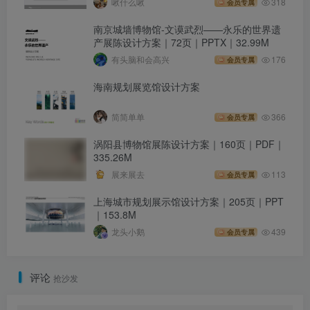
啾什么啾
318
会员专属
南京城墙博物馆-文谟武烈——永乐的世界遗
产展陈设计方案｜72页｜PPTX｜32.99M
有头脑和会高兴
176
会员专属
海南规划展览馆设计方案
简简单单
366
会员专属
涡阳县博物馆展陈设计方案｜160页｜PDF｜
335.26M
展来展去
113
会员专属
上海城市规划展示馆设计方案｜205页｜PPT
｜153.8M
龙头小鹅
439
会员专属
评论
抢沙发