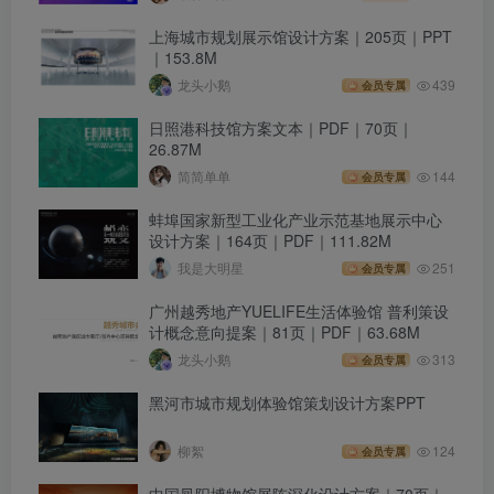
上海城市规划展示馆设计方案｜205页｜PPT
｜153.8M
龙头小鹅
439
会员专属
日照港科技馆方案文本｜PDF｜70页｜
26.87M
简简单单
144
会员专属
蚌埠国家新型工业化产业示范基地展示中心
设计方案｜164页｜PDF｜111.82M
我是大明星
251
会员专属
广州越秀地产YUELIFE生活体验馆 普利策设
计概念意向提案｜81页｜PDF｜63.68M
龙头小鹅
313
会员专属
黑河市城市规划体验馆策划设计方案PPT
柳絮
124
会员专属
中国凤阳博物馆展陈深化设计方案｜70页｜