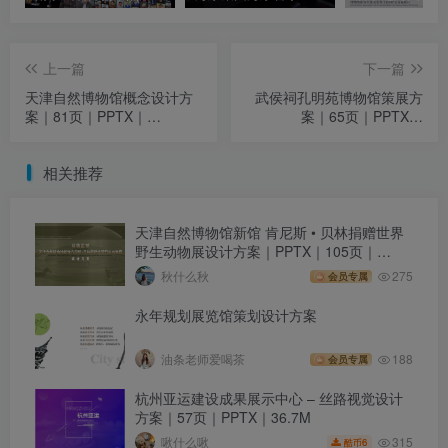
上一篇
下一篇
天津自然博物馆概念设计方
武侯祠孔明苑博物馆策展方
案｜81页｜PPTX｜
案｜65页｜PPTX｜
112.01M
103.76M
相关推荐
天津自然博物馆新馆 肯尼斯 • 贝林捐赠世界
野生动物展设计方案｜PPTX｜105页｜
174.86M
秋什么秋
275
会员专属
永年规划展览馆策划设计方案
油条老师爱喝茶
188
会员专属
杭州亚运建设成果展示中心 – 丝路视觉设计
方案｜57页｜PPTX｜36.7M
315
啾什么啾
6
酷币