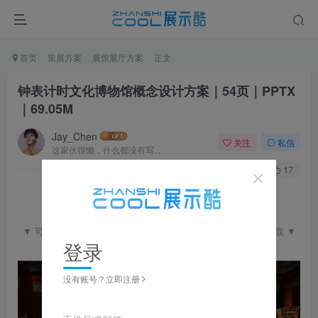
首页
策展方案
展馆展厅方案
正文
钟表计时文化博物馆概念设计方案｜54页｜PPTX
｜69.05M
Jay_Chen
关注
私信
这家伙很懒，什么都没有写...
0
487
17
▼ 可点击查看完整图片并左右滑动浏览，更多资料在下载区获取 ▼
登录
没有账号？立即注册