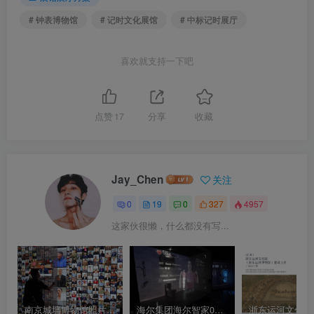
# 钟表博物馆
# 记时文化展馆
# 中标记时展厅
喜欢就支持一下吧
点赞
17
分享
收藏
Jay_Chen
关注
0
19
0
327
4957
这家伙很懒，什么都没有写...
南京城墙博物馆照片互动墙体验演示视频 数字化照片墙2
海尔集团海尔智家001号体验中心沉浸式投影智慧家庭体验空间