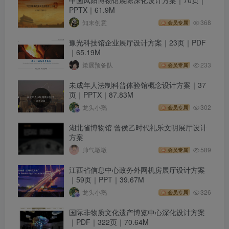
PPTX｜61.9M
知末创意
368
会员专属
豫光科技馆企业展厅设计方案｜23页｜PDF
｜65.19M
策展预备队
233
会员专属
未成年人法制科普体验馆概念设计方案｜37
页｜PPTX｜87.83M
龙头小鹅
302
会员专属
湖北省博物馆 曾侯乙时代礼乐文明展厅设计
方案
帅气墩墩
589
会员专属
江西省信息中心政务外网机房展厅设计方案
｜59页｜PPT｜39.67M
龙头小鹅
326
会员专属
国际非物质文化遗产博览中心深化设计方案
｜PDF｜322页｜70.64M