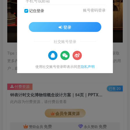
手机号或邮箱
账号密码登录
记住登录
登录
社交账号登录
Tips：1.内容图片或视频可能会有压缩，若文章提供下载服务，获取
更多内容（无展示酷水印）可在下方下载； 2.没有百度网盘会员的用
使用社交账号登录即表示同意
隐私声明
户，建议用123云盘可获得更快的下载速度。
付费资源
已售 20
钟表计时文化博物馆概念设计方案｜54页｜PPTX｜69.05M
此内容为付费资源，请付费后查看
会员专属资源
免费
免费
赞助会员
永久赞助