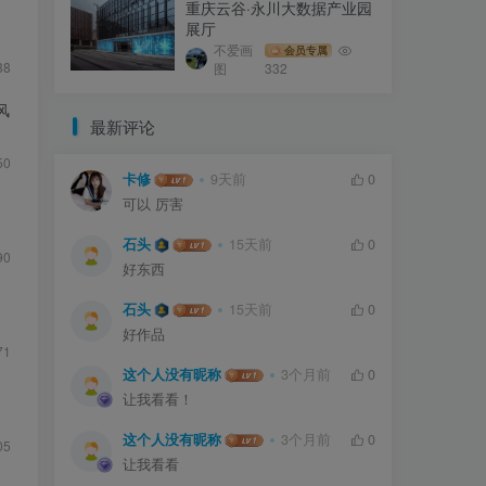
重庆云谷·永川大数据产业园
展厅
不爱画
会员专属
38
图
332
风
最新评论
50
卡修
9天前
0
可以 厉害
石头
15天前
0
90
好东西
石头
15天前
0
好作品
71
这个人没有昵称
3个月前
0
让我看看！
这个人没有昵称
3个月前
0
05
让我看看