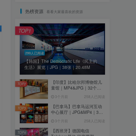
热榜资源
看看大家最喜欢的资源
TOP1
299人已阅读
【韩国】The Democratic Life《民主的
生活》展览｜JPG｜38张｜20.48M
【印度】比哈尔邦博物馆儿
TOP2
童馆｜MP4&JPG｜32个｜
16.44M
3个月前
258人已阅读
【巴拿马】巴拿马运河互动
TOP3
中心展厅｜JPG&MP4｜39
个｜293.64M
3个月前
258人已阅读
【西班牙】德国电信
TOP4