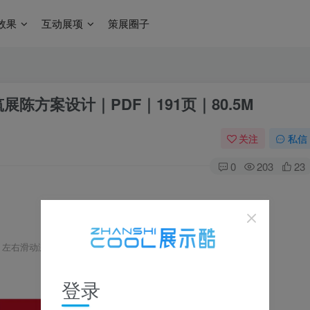
效果
互动展项
策展圈子
陈⽅案设计｜PDF｜191页｜80.5M
关注
私信
0
203
23
，左右滑动浏览，全套资源可下载获取 ▼
登录