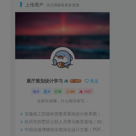
上传用户
关注我获取更多资源
展厅策划设计学习
关注
0
4
0
66
1057
这家伙很懒，什么都没有写...
安徽核工院核科普教育基地设计效果图｜38 张｜PNG｜36.61M
杭州市拱墅区公职人员警示教育基地｜26张｜JPG｜4.25M
中国动漫博物馆全馆深化设计方案｜PDF｜916页｜129.13M