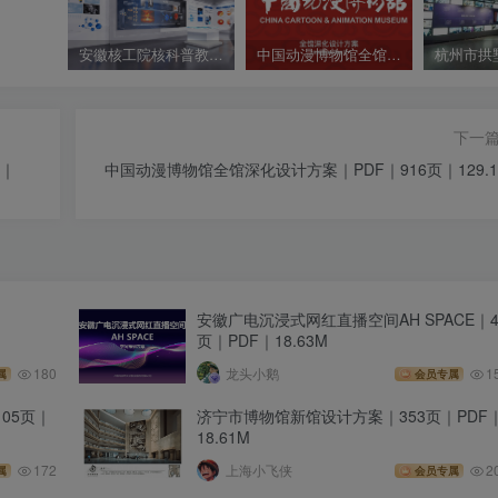
安徽核工院核科普教育基地设计效果图｜38 张｜PNG｜36.61M
中国动漫博物馆全馆深化设计方案｜PDF｜916页｜129.13M
下一
页｜
中国动漫博物馆全馆深化设计方案｜PDF｜916页｜129.1
安徽广电沉浸式网红直播空间AH SPACE｜4
页｜PDF｜18.63M
180
龙头小鹅
1
属
会员专属
05页｜
济宁市博物馆新馆设计方案｜353页｜PDF
18.61M
172
上海小飞侠
2
属
会员专属