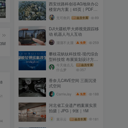
西安丝路科创谷AG地块办公
楼室内方案｜65页｜PDF｜
杭州市拱墅区公职人员警示教育基地｜26张｜JPG｜4.25M
39.75M
无可救药
89
会员专属
DJI大疆机甲大师视觉跟踪移
动 机器人与人互动
篇
259
溜溜不太溜
免费
3M
攀枝花钒钛科技馆-现代综合
型科技馆 布展策划设计方案
｜67页｜PDF｜45.49M
今天做点儿
会员专属
什么梦
357
香奈儿CAVE空间 三面沉浸
8
式空间
188
CarrieJay
免费
51
河北省工业遗产档案展实景
｜
拍摄｜JPG｜9张｜1M
展示云
181
会员专属
04