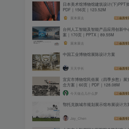
日本美术馆博物馆建筑设计(下)PPT
PDF｜156页｜123.52M
展来展去
会员专
台州人工智能及智能产品应用创新中
案｜170页｜PPTX｜89.55M
展来展去
会员专
中国工业博物馆展陈设计方案
天天学长
会员专
宜宾市博物馆民俗展（四季乡愁）展
念方案｜60页｜PDF｜128.08M
今天做点儿什么梦
会员专
鄂托克旗城市规划展示馆布展设计方
Jay_Chen
会员专