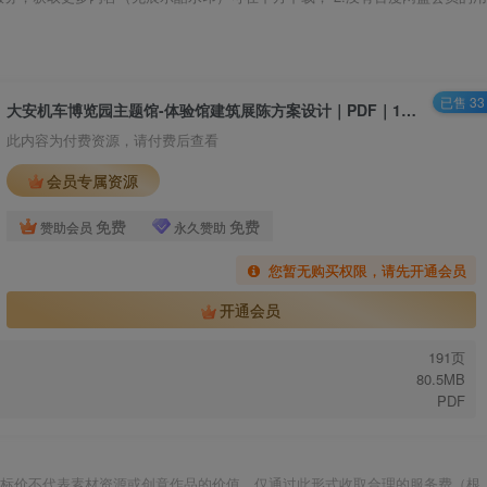
已售 33
⼤安机车博览园主题馆-体验馆建筑展陈⽅案设计｜PDF｜191页｜80.5M
此内容为付费资源，请付费后查看
会员专属资源
免费
免费
赞助会员
永久赞助
您暂无购买权限，请先开通会员
开通会员
191页
80.5MB
PDF
标价不代表素材资源或创意作品的价值，仅通过此形式收取合理的服务费（根