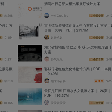
资料｜
滴滴出行总部大楼汽车展厅设计方案
208
一点Creative
1
属
会员专属
心设计方
重固镇新型城镇化展示中心布展设计方案—
语筑｜63页｜PDF｜219.9M
154
啾什么啾
3
属
会员专属
湖北省博物馆 曾侯乙时代礼乐文明展厅设计
方案
231
帅气墩墩
5
属
会员专属
览展陈概
郓城传递红色文化博物馆方案｜PDF｜34页
｜9.49M
2
319
知末小百科
免费
属
案
最忆是江南-江南水乡文化展方案｜126页｜
PDF｜193.37M
155
看看就看看
1
属
会员专属