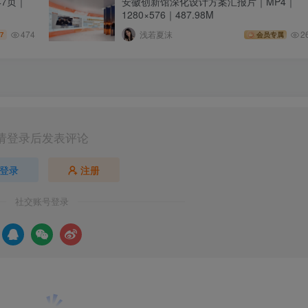
7页｜
安徽创新馆深化设计方案汇报片｜MP4｜
1280×576｜487.98M
474
浅若夏沫
2
7
会员专属
请登录后发表评论
登录
注册
社交账号登录