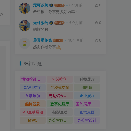
无可救药
6个月前
0
希望楼主分享更多好内容！
62
无可救药
6个月前
0
酷炫的狠
晨誉星传媒
10个月前
0
感谢作者分享
热门话题
博物馆设计方案
沉浸空间
科技展厅
CAVE空间
沉浸式空间
滑轨屏
互动展项
规划馆设计方案
企业展厅
丝路视觉
数字化展厅
国外展厅案例
MR互动展项
投影互动
互动桌面
MWC
办公空间设计
办公室设计