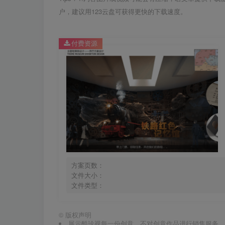
户，建议用123云盘可获得更快的下载速度。
付费资源
方案页数：
文件大小：
文件类型：
©
版权声明
展示酷珍视每一份创意，不对创意作品进行销售服务，