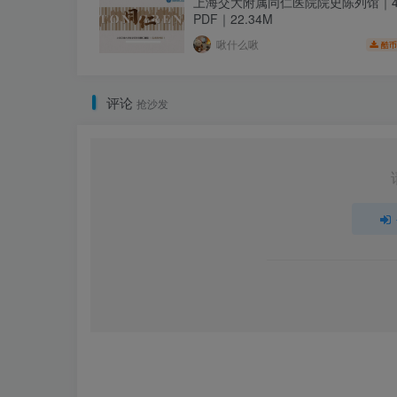
上海交大附属同仁医院院史陈列馆｜4
PDF｜22.34M
啾什么啾
酷币
评论
抢沙发