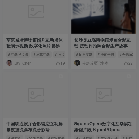
南京城墙博物馆照片互动墙体
长沙臭豆腐博物馆漫画合影互
验演示视频 数字化照片墙参考
动 按动作拍照合影生产故事性
1
漫画
# 互动照片墙
# 屏幕互动
# 照片墙
# 拍照互动
# 漫画合影
# 合影展项
Jay_Chen
带薪减肥记事本
19
22
中国联通展厅合影留恋互动屏
Squint/Opera数字化互动展项
幕数据流瀑布流合影墙
集锦片段 Squint/Opera
Exhibitions Showreel
# 瀑布流
# 竖向屏幕
# 柱状屏幕交互
# 互动展项
# 数字化互动
# 科技展