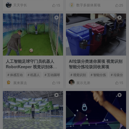
天天学长
数字多媒体展项
15
25
人工智能足球守门员机器人
AI垃圾分类迷你展项 视觉识别
RobotKeeper 视觉识别体感
智能分拣垃圾回收展项
互动展项
# 体感互动
# 机器人
# 互动踢球
# 视觉识别
# 智能分拣
# 垃圾分类
展来展去
展示兄弟
19
15