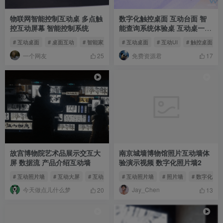
物联网智能控制互动桌 多点触
数字化触控桌面 互动台面 智
控互动屏幕 智能控制系统
能查询系统体验桌 互动桌一体
机
# 互动桌面
# 桌面互动
# 智能家居
# 互动桌面
# 互动UI
# 触控桌面
一个网友
免费资源君
25
17
故宫博物院艺术品展示交互大
南京城墙博物馆照片互动墙体
屏 数据流 产品介绍互动墙
验演示视频 数字化照片墙2
# 互动照片墙
# 互动大屏
# 互动屏幕墙
# 互动照片墙
# 照片墙
# 数字化照
今天做点儿什么梦
Jay_Chen
20
13