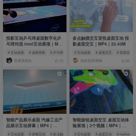
投影互动乒乓球桌面数字化乒
多点触摸交互背投桌面互动 投
乓球对战 intel互动展项｜MP4
影桌面交互｜MP4｜22.43M
｜99.96M
# 互动桌面
# 桌面投影
# 乒乓球
# 互动桌面
# 桌面交互
# 背面投影
策展预备队
搞杯奶茶喝喝
15
20
智能产品展示桌面 汽修工业产
智能旋钮桌面交互 桌面互动体
品展示互动屏幕｜MP4｜
验展项｜2个视频｜MP4｜
23.11M
200.98M
# 互动桌面
# 屏幕互动
# 多点触控桌面
# 互动桌面
# 桌面互动
# marker旋