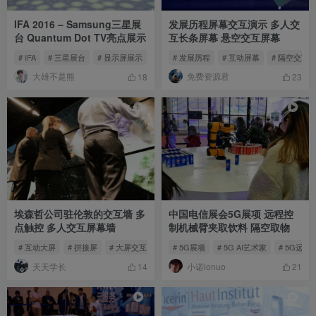
IFA 2016 – Samsung三星展
发展历程屏幕交互演示 多人交
台 Quantum Dot TV亮点展示
互长条屏幕 悬空交互屏幕
# IFA
# 三星展台
# 显示屏展示
# 发展历程
# 互动屏幕
# 隔空交互
大雄不是熊
免费资源君
18
23
埃森哲公司驻伦敦的交互墙 多
中国电信展会5G展项 远程控
点触控 多人交互屏幕墙
制机械臂夹取饮料 隔空取物
# 互动大屏
# 拼接屏
# 大屏交互
# 5G展项
# 5G AI艺术家
# 5G远程
天天学长
小诺lonuo
14
21