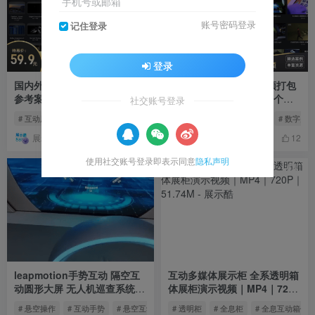
手机号或邮箱
账号密码登录
记住登录
登录
国内外展品展示形式互动展项
多媒体互动展项案例视频打包
参考案例资源库打包 48.5G 共
支持Eagle一建导入 154个文
社交账号登录
840个文件
件共 4.45G
# 互动展项
# 展示案例
# 国外展示形式
# 互动展项
# 多媒体互动
# 数字多
展示酷
展示酷
15
12
使用社交账号登录即表示同意
隐私声明
leapmotion手势互动 隔空互
互动多媒体展示柜 全系透明箱
动圆形大屏 无人机巡查系统互
体展柜演示视频｜MP4｜720P
动装置｜MP4｜360｜1.53M
｜51.74M
# 悬空操作
# 互动手势
# 悬空互动
# 透明柜
# 全息柜
# 全息互动箱体