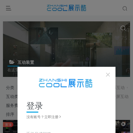
互动装置
在这里汇集众多新颖的展览展示互动体验及交互装置的参考视频
分类
互动沙盘
沉浸空间
虚实体验
互动装置
投影互动
互动类型
桌面互动
墙面互动
触屏交互
AI交互
跨屏互动
登录
服务费用
免费内容
付费内容
会员免费
排序
发布
更新
浏览
销量
售价
随机
没有账号？立即注册
6
置顶
置顶