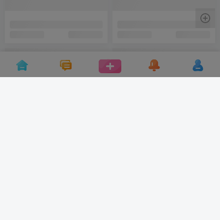
3D Mapping 交互体验 通过AI
华为HNC2015 电子墨水涂鸦
颜色识别进行投影画面颜色输
触摸互动墙
出
# AI互动展项
# AI颜色识别
# 投影互动展项
# 投影互动
# 导电油墨
# 墙面投影
史矛革之藏
策展预备队
20
11
投影动画可互动墙面-导电油墨
手势控制大屏 空中交互动作捕
投影交互墙
捉 人机交互屏幕
# 投影互动
# 导电油墨
# 互动墙面
# 动作捕捉
# leapmotion
# 人机交互
CarrieJay
一点Creative
21
18