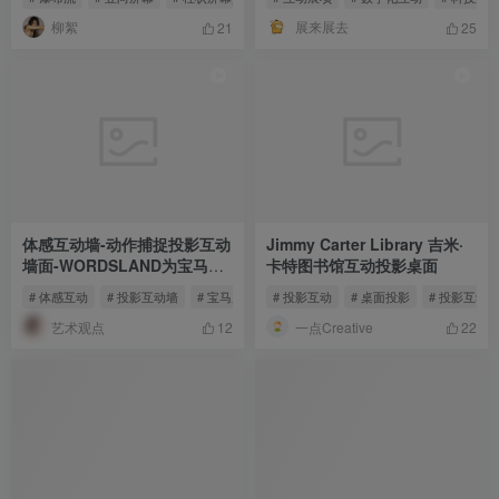
柳絮
展来展去
21
25
体感互动墙-动作捕捉投影互动
Jimmy Carter Library 吉米·
墙面-WORDSLAND为宝马设
卡特图书馆互动投影桌面
计的互动装置
# 体感互动
# 投影互动墙
# 宝马展项
# 投影互动
# 桌面投影
# 投影互动
艺术观点
一点Creative
12
22