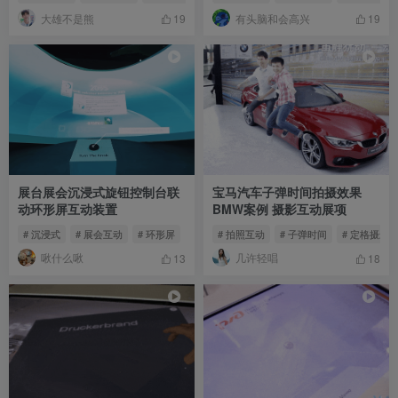
大雄不是熊
有头脑和会高兴
19
19
展台展会沉浸式旋钮控制台联
宝马汽车子弹时间拍摄效果
动环形屏互动装置
BMW案例 摄影互动展项
# 沉浸式
# 展会互动
# 环形屏
# 拍照互动
# 子弹时间
# 定格摄影
啾什么啾
几许轻唱
13
18