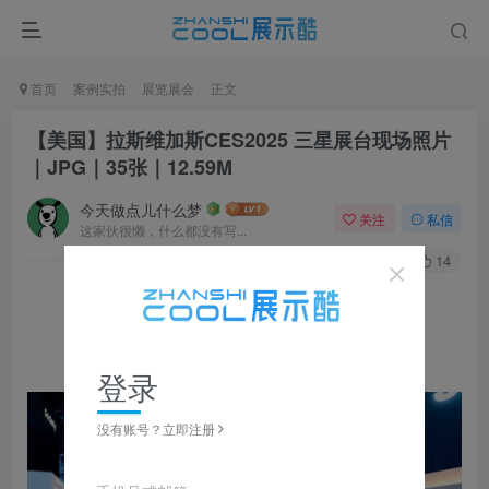
首页
案例实拍
展览展会
正文
【美国】拉斯维加斯CES2025 三星展台现场照片
｜JPG｜35张｜12.59M
今天做点儿什么梦
关注
私信
这家伙很懒，什么都没有写...
0
163
14
▼ 图片点击放大，左右滑动浏览，全套资源可下载获取 ▼
登录
没有账号？立即注册