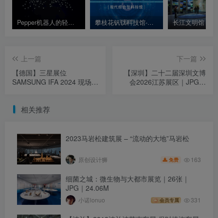
Pepper机器人的轻乐团音乐表演秀 TeamLab沉浸式表演
攀枝花钒钛科技馆-现代综合型科技馆 布展策划设计方案｜67页｜PDF｜45.49M
上一篇
下一篇
【德国】三星展位
【深圳】二十二届深圳文博
SAMSUNG IFA 2024 现场照
会2026江苏展区｜JPG｜
片｜JPG｜43张｜19.73M
100张｜630.02M
相关推荐
2023马岩松建筑展 – “流动的大地”马岩松
163
原创设计狮
免费
细菌之城：微生物与大都市展览｜26张｜
JPG｜24.06M
小诺lonuo
331
会员专属