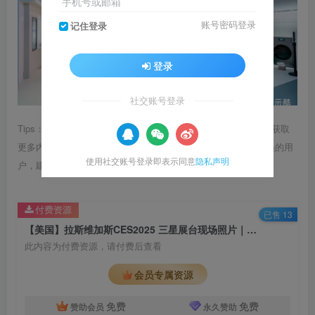
手机号或邮箱
账号密码登录
记住登录
登录
社交账号登录
Tips：1.内容图片或视频可能会有压缩，若文章提供下载服务，获取
更多内容（无展示酷水印）可在下方下载； 2.没有百度网盘会员的用
使用社交账号登录即表示同意
隐私声明
户，建议用123云盘可获得更快的下载速度。
付费资源
已售 13
【美国】拉斯维加斯CES2025 三星展台现场照片｜JPG｜35张｜12.59M
此内容为付费资源，请付费后查看
会员专属资源
免费
免费
赞助会员
永久赞助