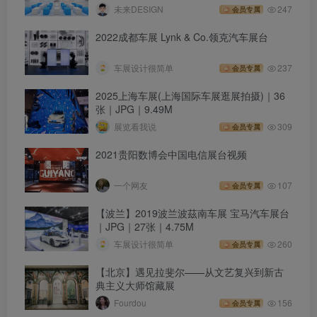
未来DESIGN
247
会员专属
2022成都车展 Lynk & Co.领克汽车展台
车展设计很简单
237
会员专属
2025上海车展(上海国际车展逛展拍摄)｜36
张｜JPG｜9.49M
展览看我说
309
会员专属
2021贵阳数博会中国电信展台视频
一个网友
107
会员专属
【波兰】2019波兰波茲南车展 宝马汽车展台
｜JPG｜27张｜4.75M
车展设计很简单
260
会员专属
【北京】遇见拉斐尔——从文艺复兴到新古
典主义大师馆藏展
Fourdou
156
会员专属