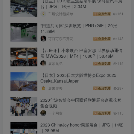
【波兰】2019波兰波茲南车展 保时捷汽车展
台｜JPG｜16张｜2.34M
车展设计很简单
161
会员专属
“街道共同体”深圳展览｜PNG+GIF｜20张｜
11.89M
可口可乐不开花
148
会员专属
【西班牙】小米展台 巴塞罗那 世界移动通信
展 MWC2026｜MP4｜1080P｜58.46M
展示兄弟
115
会员专属
【日本】2025日本大阪世博会Expo 2025
Osaka,Kansai,Japan
展来展去
297
会员专属
2020宁波智博会中国联通联通展台参观花絮
集合视频
一个网友
115
会员专属
2023 ChinaJoy honor荣耀展台｜JPG｜14张
｜28.95M