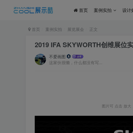
首页
案例实拍
设计
首页
案例实拍
展览展会
正文
2019 IFA SKYWORTH创维展
不爱画图
这家伙很懒，什么都没有写...
图片可
点击
放大