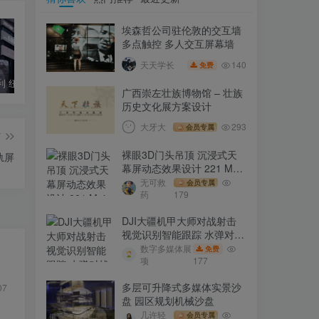
埃森哲公司驻伦敦的交互墙
多点触控 多人交互屏幕墙
140
天天学长
免费
摩根士丹利 纽约时代广场户外大屏视觉内容 MANDARIN Morgan Stanley
重庆云谷·永川大数据产业园展厅
河南科技馆新馆策划设计方案 投标方案｜372页｜PDF｜74.96M
广西崇左壮族博物馆 – 壮族
历史文化展方案设计
大牙大
293
会员专属
篇
裸眼3D门头吊顶 沉浸式天
轨屏
幕屏动态效果设计 221 Main
St
无可救
会员专属
药
179
DJI大疆机甲大师对战射击
视觉识别智能跟踪 水弹对战
机器人
数字多媒体展
免费
项
177
多层可升降式多媒体实景沙
07
盘 园区规划机械沙盘
几许轻
会员专属