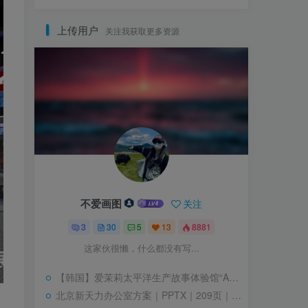
上传用户
关注我获取更多资源
不爱画图
关注
3
30
5
13
8881
这家伙很懒，什么都没有写...
【韩国】爱茉莉太平洋生产故事体验馆“AMORE FACTORY”｜27个｜图片+视频｜101.8M
北京新天力办公室方案｜PPTX｜209页｜444.52M