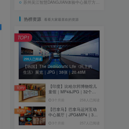
苏州吴江智慧DANGJIAN体验中心展厅方案｜PDF｜36页｜13.39M
热榜资源
看看大家最喜欢的资源
TOP1
299人已阅读
【韩国】The Democratic Life《民主的
生活》展览｜JPG｜38张｜20.48M
【印度】比哈尔邦博物馆儿
TOP2
童馆｜MP4&JPG｜32个｜
16.44M
3个月前
258人已阅读
【巴拿马】巴拿马运河互动
TOP3
中心展厅｜JPG&MP4｜39
个｜293.64M
3个月前
257人已阅读