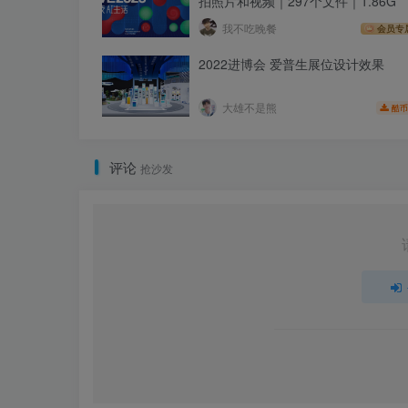
拍照片和视频｜297个文件｜1.86G
我不吃晚餐
会员专
2022进博会 爱普生展位设计效果
大雄不是熊
酷币
评论
抢沙发