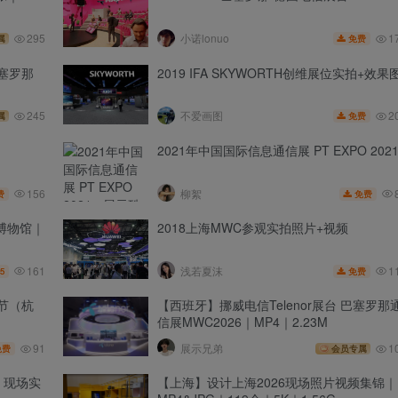
1
295
小诺lonuo
免费
属
巴塞罗那
2019 IFA SKYWORTH创维展位实拍+效果
2
245
不爱画图
免费
属
2021年中国国际信息通信展 PT EXPO 202
156
柳絮
费
免费
博物馆｜
2018上海MWC参观实拍照片+视频
161
1
浅若夏沫
5
免费
物节（杭
【西班牙】挪威电信Telenor展台 巴塞罗那
信展MWC2026｜MP4｜2.23M
91
展示兄弟
1
免费
会员专属
 现场实
【上海】设计上海2026现场照片视频集锦｜