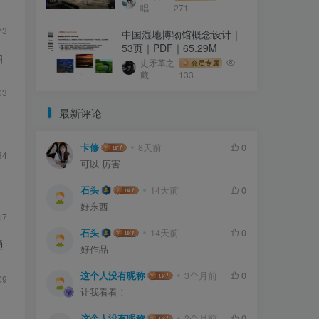
唱
271
73
中国湿地博物馆概念设计｜
53页｜PDF｜65.29M
图
史矛革之
会员专属
藏
133
03
最新评论
1
卡修
8天前
0
84
可以 厉害
石头
14天前
0
好东西
17
石头
14天前
0
通
好作品
这个人没有昵称
3个月前
0
09
让我看看！
这个人没有昵称
3个月前
0