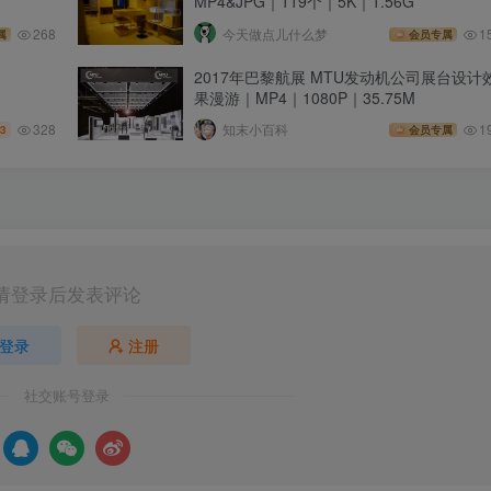
MP4&JPG｜119个｜5K｜1.56G
268
今天做点儿什么梦
1
属
会员专属
2017年巴黎航展 MTU发动机公司展台设计
果漫游｜MP4｜1080P｜35.75M
328
知末小百科
1
3
会员专属
请登录后发表评论
登录
注册
社交账号登录