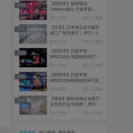
【西班牙】德国电信
TOP4
Telekom展位 巴塞罗那
MWC2026｜MP4｜1080P
4个月前
245人已阅读
｜77.42M
【日本】日本资生堂大阪茨
TOP5
城工厂研学展厅｜JPG｜26
张｜17.52M
3个月前
239人已阅读
【西班牙】巴塞罗那
TOP6
MWC2026 韩国电信SKT展
台｜MP4｜1080P｜
4个月前
232人已阅读
105.67M
【西班牙】巴塞罗那
TOP7
MWC2026韩国电信SKT展台
照片+视频｜JPG+MP4｜16
26天前
227人已阅读
个｜16.51M
【珠海】联邦生物企业展厅
TOP8
实景照片及平面图｜JPG｜
18张｜14.15M
3个月前
202人已阅读
猜你喜欢
热门推荐
最近更新