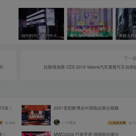
纽约时代广场户外大屏 摩根士丹利案例 数字标牌LED视觉
透明显示 自发光OLED 正面
下一
照片
拉斯维加斯 CES 2019 Valens汽车透视可互动滑
73张｜
2021贵阳数博会中国电信展台视频
304
一个网友
1
属
会员专属
7张｜
MWC2024 巴塞罗那 德国电信展台