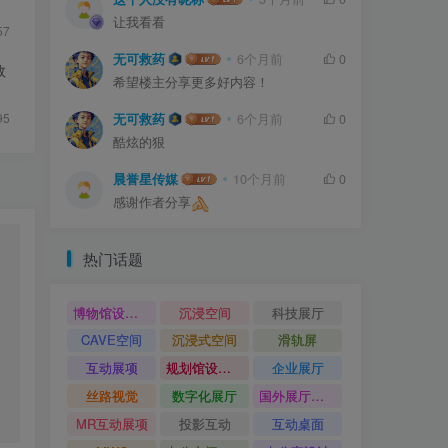
让我看看
57
无可救药
6个月前
0
效
希望楼主分享更多好内容！
95
无可救药
6个月前
0
酷炫的狠
晨誉星传媒
10个月前
0
感谢作者分享
热门话题
博物馆设计方案
沉浸空间
科技展厅
CAVE空间
沉浸式空间
滑轨屏
互动展项
规划馆设计方案
企业展厅
丝路视觉
数字化展厅
国外展厅案例
MR互动展项
投影互动
互动桌面