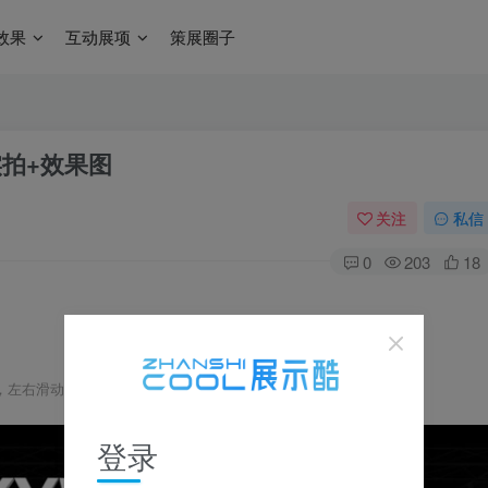
效果
互动展项
策展圈子
位实拍+效果图
关注
私信
0
203
18
，左右滑动浏览，更多资料在下载区获取
登录