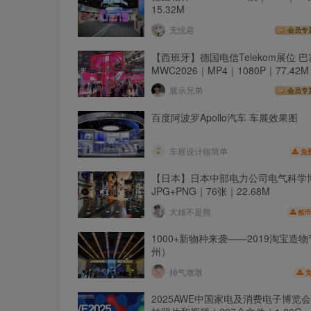
15.32M
无忧君
会员专
【西班牙】德国电信Telekom展位 
MWC2026｜MP4｜1080P｜77.42M
展示兄弟
会员专
百度阿波罗Apollo汽车 车展效果图
车展设计很简单
免
【日本】日本中部电力公司电气科学
JPG+PNG｜76张｜22.68M
大雄不是熊
酷币
1000+新物种来袭——2019淘宝造
州）
帅气墩墩
2025AWE中国家电及消费电子博览会