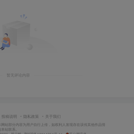
暂无评论内容
投稿说明
隐私政策
关于我们
本网站部分内容为用户自行上传，如权利人发现存在误传其他作品情
与本站联系。
 2026 ·
展示酷
·
鄂ICP备13014754号-11
·
苏公网安备