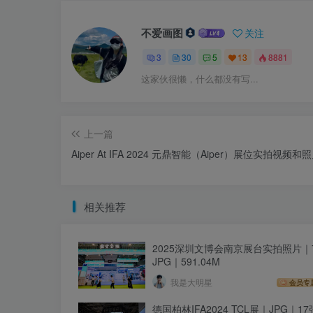
不爱画图
关注
3
30
5
13
8881
这家伙很懒，什么都没有写...
上一篇
Aiper At IFA 2024 元鼎智能（Aiper）展位实拍视频和
相关推荐
2025深圳文博会南京展台实拍照片｜
JPG｜591.04M
我是大明星
会员专
德国柏林IFA2024 TCL展｜JPG｜1