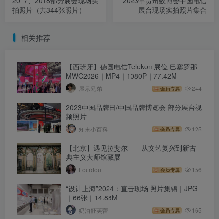
2017、2018部分展会现场实
2023年贵州数博会中国电信
拍照片（共344张照片）
展台现场实拍照片集合
相关推荐
【西班牙】德国电信Telekom展位 巴塞罗那
MWC2026｜MP4｜1080P｜77.42M
展示兄弟
244
会员专属
2023中国品牌日/中国品牌博览会 部分展台视
频照片
知末小百科
125
会员专属
【北京】遇见拉斐尔——从文艺复兴到新古
典主义大师馆藏展
Fourdou
156
会员专属
“设计上海”2024：直击现场 照片集锦｜JPG
｜66张｜14.83M
奶油舒芙蕾
165
会员专属