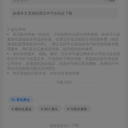
文件大小：
7.1MB
如需本文资源的源文件可在此处下载
©
版权声明
展示酷珍视每一份创意，不对创意作品进行销售服务，标价不代表
素材资源或创意作品的价值，仅通过此形式收取合理的服务费（根据
难易程度费用有所不同），用以支持平台及投稿用户的资源搜集和整
理服务，我们旨在汇集优质资源，提升您的创作效率。
本站所有图片、视频、素材、文件等均通过网络等公开合法渠道获
取仅作为学习交流之用，不得用作于商业用途，其版权归原作者或原
公司所有，若侵犯到您的权益，请及时与我们联系删除，本网站不对
所涉及的版权问题负法律责任。
本文章版权归原作者，未经允许请勿转载 。
THE END
展览展会
# 模块化展具
# NEC展台
# 可移动展柜
喜欢就支持一下吧