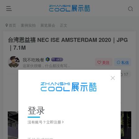
首页
案例实拍
展览展会
正文
台湾恩益禧 NEC ISE AMSTERDAM 2020｜JPG
｜7.1M
我不吃晚餐
关注
私信
这家伙很懒，什么都没有写...
0
271
17
图片可
点击
放大，左右滑动浏览，更多资料在下载区获取
登录
没有账号？立即注册