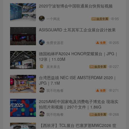
2020宁波智博会中国联通展台快剪短视频
一个网友
95
会员专属
ASISGUARD 土耳其军工企业展台设计效果
205
免费资源君
免费
德国柏林IFA2024 HONOR荣耀展台｜JPG｜
12张｜11.03M
展来展去
227
会员专属
台湾恩益禧 NEC ISE AMSTERDAM 2020｜
JPG｜7.1M
271
我不吃晚餐
免费
2025AWE中国家电及消费电子博览会 现场实
拍照片和视频｜297个文件｜1.86G
我不吃晚餐
268
会员专属
【西班牙】TCL展台 巴塞罗那MWC2026 世