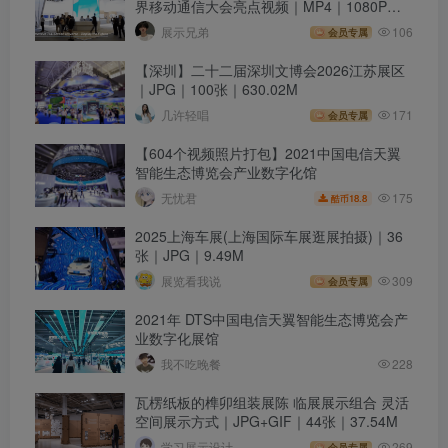
界移动通信大会亮点视频｜MP4｜1080P｜
47.37M
展示兄弟
106
会员专属
【深圳】二十二届深圳文博会2026江苏展区
｜JPG｜100张｜630.02M
几许轻唱
171
会员专属
【604个视频照片打包】2021中国电信天翼
智能生态博览会产业数字化馆
175
无忧君
18.8
酷币
2025上海车展(上海国际车展逛展拍摄)｜36
张｜JPG｜9.49M
展览看我说
309
会员专属
2021年 DTS中国电信天翼智能生态博览会产
业数字化展馆
我不吃晚餐
228
瓦楞纸板的榫卯组装展陈 临展展示组合 灵活
空间展示方式｜JPG+GIF｜44张｜37.54M
学习展示设计
269
会员专属