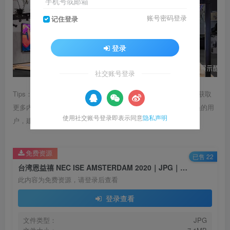
手机号或邮箱
账号密码登录
记住登录
登录
社交账号登录
Tips：1.内容图片或视频可能会有压缩，若文章提供下载服务，获取
更多内容（无展示酷水印）可在下方下载； 2.没有百度网盘会员的用
使用社交账号登录即表示同意
隐私声明
户，建议用123云盘可获得更快的下载速度。
免费资源
已售 22
台湾恩益禧 NEC ISE AMSTERDAM 2020｜JPG｜7.1M
此内容为免费资源，请登录后查看
登录查看
文件类型：
JPG