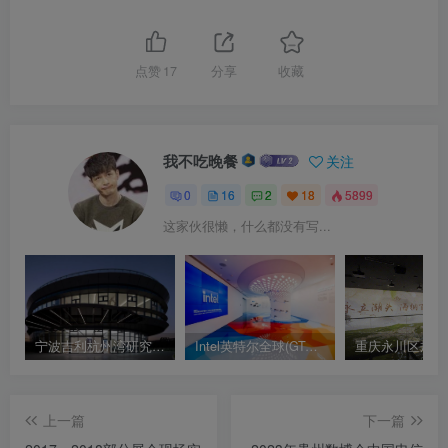
点赞
17
分享
收藏
我不吃晚餐
关注
0
16
2
18
5899
这家伙很懒，什么都没有写...
宁波吉利杭州湾研究院极氪共创中心展厅实拍
Intel英特尔全球(GTC)科技体验中心
重庆永川区规划
上一篇
下一篇