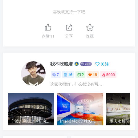
喜欢就支持一下吧
点赞
11
分享
收藏
我不吃晚餐
关注
7
16
2
18
5909
这家伙很懒，什么都没有写...
宁波吉利杭州湾研究院极氪共创中心展厅实拍
Intel英特尔全球(GTC)科技体验中心
重庆永川区规划