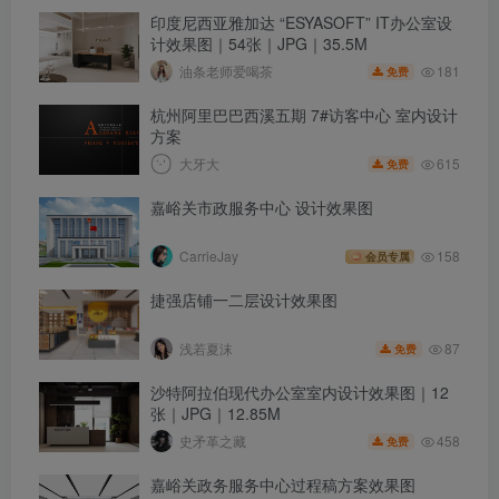
印度尼西亚雅加达 “ESYASOFT” IT办公室设
计效果图｜54张｜JPG｜35.5M
181
油条老师爱喝茶
免费
杭州阿里巴巴西溪五期 7#访客中心 室内设计
方案
615
大牙大
免费
嘉峪关市政服务中心 设计效果图
CarrieJay
158
会员专属
捷强店铺一二层设计效果图
87
浅若夏沫
免费
沙特阿拉伯现代办公室室内设计效果图｜12
张｜JPG｜12.85M
458
史矛革之藏
免费
嘉峪关政务服务中心过程稿方案效果图