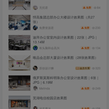
84
无忧君
免费
悍高集团总部办公大楼设计效果图（共27
张）
230
免费资源君
免费
迪拜办公室室内设计效果图｜22张｜JPG｜
13.14M
134
有头脑和会高兴
免费
唯品会总部大厦设计效果图（28张效果图）
原创设计狮
320
会员专属
俄罗斯莫斯科明珠办公室设计效果图｜6张｜
JPG｜6.19M
249
Melinda
免费
芜湖电信校园店效果图
156
浅若夏沫
免费