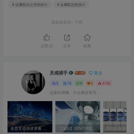
# 达摩院办公空间设计
# 达摩院总部设计
喜欢就支持一下吧
点赞
22
分享
收藏
灵感捕手
关注
3
15
0
2
4133
这家伙很懒，什么都没有写...
全息互动演讲屏幕 透明竖屏 发布会立屏全透明交互
【深圳】SENIOR星源材质展厅实拍视频｜MP4｜4K｜476.2M