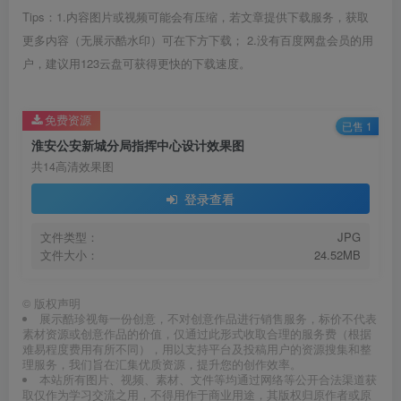
Tips：1.内容图片或视频可能会有压缩，若文章提供下载服务，获取
更多内容（无展示酷水印）可在下方下载； 2.没有百度网盘会员的用
户，建议用123云盘可获得更快的下载速度。
免费资源
已售 1
淮安公安新城分局指挥中心设计效果图
共14高清效果图
登录查看
文件类型：
JPG
文件大小：
24.52MB
©
版权声明
展示酷珍视每一份创意，不对创意作品进行销售服务，标价不代表
素材资源或创意作品的价值，仅通过此形式收取合理的服务费（根据
难易程度费用有所不同），用以支持平台及投稿用户的资源搜集和整
理服务，我们旨在汇集优质资源，提升您的创作效率。
本站所有图片、视频、素材、文件等均通过网络等公开合法渠道获
取仅作为学习交流之用，不得用作于商业用途，其版权归原作者或原