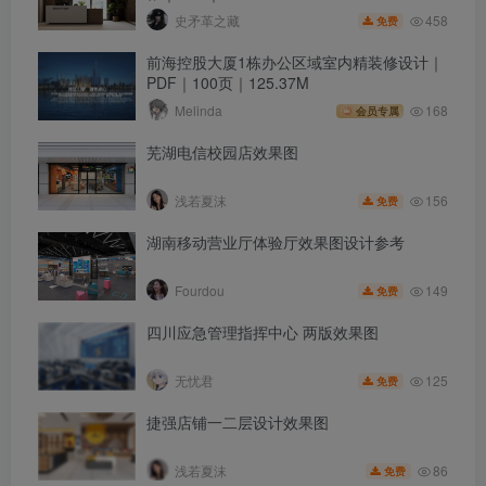
458
史矛革之藏
免费
前海控股大厦1栋办公区域室内精装修设计｜
PDF｜100页｜125.37M
Melinda
168
会员专属
芜湖电信校园店效果图
156
浅若夏沫
免费
湖南移动营业厅体验厅效果图设计参考
149
Fourdou
免费
四川应急管理指挥中心 两版效果图
125
无忧君
免费
捷强店铺一二层设计效果图
86
浅若夏沫
免费