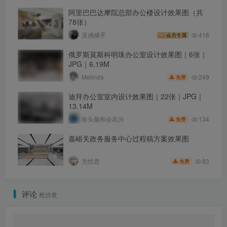
阿里巴巴达摩院总部办公楼设计效果图（共
78张）
灵感捕手
418
会员专属
俄罗斯莫斯科明珠办公室设计效果图｜6张｜
JPG｜6.19M
249
Melinda
免费
迪拜办公室室内设计效果图｜22张｜JPG｜
13.14M
134
有头脑和会高兴
免费
嘉峪关政务服务中心过程稿方案效果图
83
无忧君
免费
评论
抢沙发