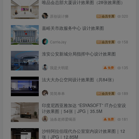
唯品会总部大厦设计效果图（28张效果图）
原创设计狮
320
会员专属
嘉峪关市政服务中心 设计效果图
CarrieJay
158
会员专属
淮安公安新城分局指挥中心设计效果图
135
我是大明星
免费
法大大办公空间设计效果图（共84张）
简简单单
189
会员专属
印度尼西亚雅加达 “ESYASOFT” IT办公室设
计效果图｜54张｜JPG｜35.5M
181
油条老师爱喝茶
免费
沙特阿拉伯现代办公室室内设计效果图｜12
张｜JPG｜12.85M