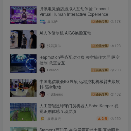
腾讯电竞酒店虚拟人互动体验 Tencent
Virtual Human Interactive Experience
展示酷
178
会员专属
AI人体复制机 AIGC换脸互动
浅若夏沫
123
会员专属
leapmotion手势互动沙盘 凌空操作大屏 隔空
控制 悬空交互
Fourdou
203
会员专属
中国电信展会5G展项 远程控制机械臂夹取饮
料 隔空取物
小诺lonuo
402
会员专属
人工智能足球守门员机器人RobotKeeper 视
觉识别体感互动展项
250
展来展去
免费
Siemens西门子 身份展示互动大屏 互动照片