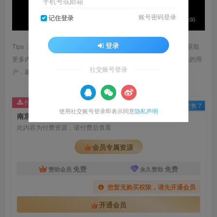
手机号或邮箱
账号密码登录
记住登录
登录
Tips：1.内容图片或视频可能会有压缩，若文章提供下载服务，获取
更多内容（无展示酷水印）可在下方下载； 2.没有百度网盘会员的用
社交账号登录
户，建议用123云盘可获得更快的下载速度。
付费资源
已售 7
使用社交账号登录即表示同意
隐私声明
南京城墙博物馆 照片互动墙 案例交互屏
此内容为付费资源，请付费后查看
会员专属资源
免费
免费
赞助会员
永久赞助
您暂无购买权限，请先开通会员
开通会员