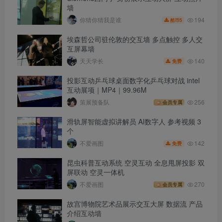
墙
194
你猜你猜我是谁
5
酷币
埃森哲公司驻伦敦的交互墙 多点触控 多人交
互屏幕墙
140
天天学长
免费
投影互动乒乓球桌面数字化乒乓球对战 intel
互动展项｜MP4｜99.96M
策展预备队
256
会员专属
滑轨屏智能虚拟讲解员 AI数字人 参考视频 3
个
142
不爱画图
免费
昆虫科普互动系统 空灵互动 全息甩屏投影 双
屏联动 空灵一体机
不爱画图
270
会员专属
故宫博物院艺术品展示交互大屏 数据流 产品
介绍互动墙