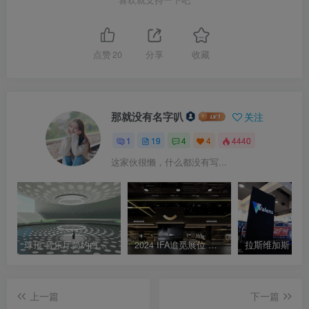
点赞
20
分享
收藏
那就没有名字叭
关注
1
19
4
4
4440
这家伙很懒，什么都没有写...
球顶 音乐厅简约白色沉浸空间 升降光环设计
2024 IFA追觅展位 设计效果图
上一篇
下一篇