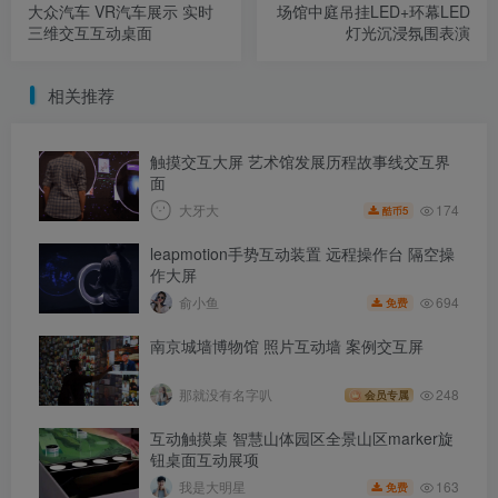
大众汽车 VR汽车展示 实时
场馆中庭吊挂LED+环幕LED
三维交互互动桌面
灯光沉浸氛围表演
相关推荐
触摸交互大屏 艺术馆发展历程故事线交互界
面
174
大牙大
5
酷币
leapmotion手势互动装置 远程操作台 隔空操
作大屏
694
俞小鱼
免费
南京城墙博物馆 照片互动墙 案例交互屏
那就没有名字叭
248
会员专属
互动触摸桌 智慧山体园区全景山区marker旋
钮桌面互动展项
163
我是大明星
免费