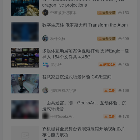
dragon live projections
带薪减肥记事本
153
会员专属
数字生态柱 俄罗斯大树 Transform the Atom
秋什么秋
609
会员专属
多媒体互动展项案例视频打包 支持Eagle一建
导入 154个文件共 4.45G
485
展示酷
39.9
酷币
智慧家庭沉浸式场景体验 CAVE空间
166
那就没有名字叭
免费
「面具迷宫」凄，GeeksArt，互动体验，沉
浸式环绕音
178
千核GeeksArt
免费
双机械臂全息舞台表演秀展馆开场视频影片
核心能力展项