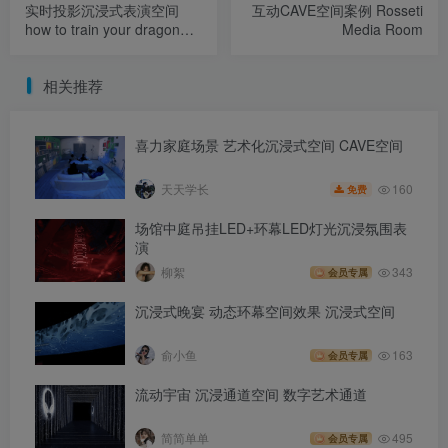
实时投影沉浸式表演空间
互动CAVE空间案例 Rosseti
how to train your dragon
Media Room
live projections
相关推荐
喜力家庭场景 艺术化沉浸式空间 CAVE空间
160
天天学长
免费
场馆中庭吊挂LED+环幕LED灯光沉浸氛围表
演
柳絮
343
会员专属
沉浸式晚宴 动态环幕空间效果 沉浸式空间
俞小鱼
163
会员专属
流动宇宙 沉浸通道空间 数字艺术通道
简简单单
495
会员专属