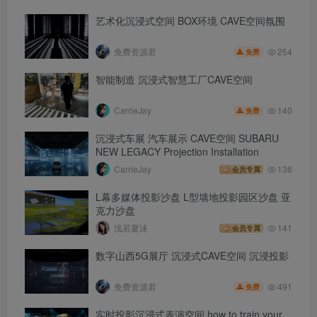
艺术化沉浸式空间 BOX环境 CAVE空间氛围
254
免费资源君
免费
智能制造 沉浸式智慧工厂CAVE空间
140
CarrieJay
免费
沉浸式车展 汽车展示 CAVE空间 SUBARU
NEW LEGACY Projection Installation
CarrieJay
136
会员专属
L幕多媒体投影沙盘 L型墙地投影园区沙盘 亚
克力沙盘
浅若夏沫
141
会员专属
数字山西5G展厅 沉浸式CAVE空间 沉浸投影
491
免费资源君
免费
实时投影沉浸式表演空间 how to train your