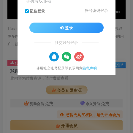
手机号或邮箱
账号密码登录
记住登录
登录
Tips：1.内容图片或视频可能会有压缩，若文章提供下载服务，获取
更多内容（无展示酷水印）可在下方下载； 2.没有百度网盘会员的用
社交账号登录
户，建议用123云盘可获得更快的下载速度。
付费资源
已售 6
使用社交账号登录即表示同意
隐私声明
球顶 音乐厅简约白色沉浸空间 升降光环设计
此内容为付费资源，请付费后查看
会员专属资源
免费
免费
赞助会员
永久赞助
您暂无购买权限，请先开通会员
开通会员