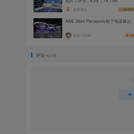
照片｜JPG｜43张｜19.73M
展来展去
会员专
AWE 2024 Panasonic松下电器展台
知末小百科
免
评论
抢沙发