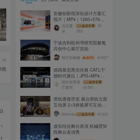
安徽创新馆深化设计方案汇
报片｜MP4｜1280×576｜
487.98M
浅若夏
会员专属
沫
262
【杭州】中国丝绸博物馆
上海电影博物馆 Shanghai Film Museum
南京城墙博物馆 照片互动墙 案例交互屏
宁波吉利杭州湾研究院极氪
共创中心展厅实拍
827
我不吃晚餐
5
酷币
篇
果图
德国慕尼黑光伏展 CATL宁
德时代展位｜JPG+MP4｜
16个｜34.56M
国外优秀展
会员专属
厅案例
381
滑轨透视导览 展台滑轨立面
互动屏 2×3拼接屏可互动推
拉拼接屏
G
Melinda
223
会员专属
虚实结合舞台表演 机械臂矩
71
阵舞台表演秀
1