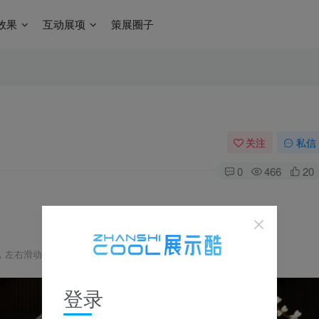
效果
互动展项
策展圈子
关注
私信
0
466
20
，左右滑动浏览，更多资料在下载区获取
登录