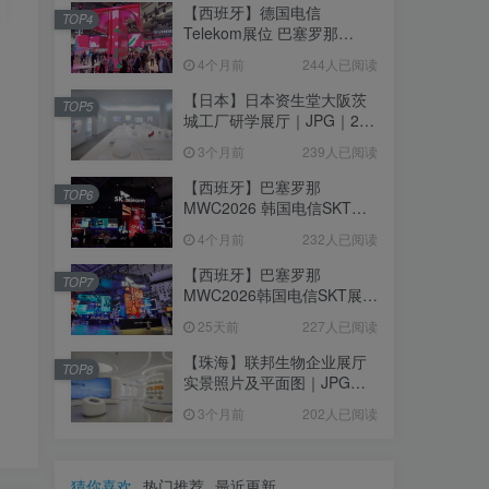
【西班牙】德国电信
TOP4
Telekom展位 巴塞罗那
MWC2026｜MP4｜1080P
4个月前
244人已阅读
｜77.42M
【日本】日本资生堂大阪茨
TOP5
城工厂研学展厅｜JPG｜26
张｜17.52M
3个月前
239人已阅读
【西班牙】巴塞罗那
TOP6
MWC2026 韩国电信SKT展
台｜MP4｜1080P｜
4个月前
232人已阅读
105.67M
【西班牙】巴塞罗那
TOP7
MWC2026韩国电信SKT展台
照片+视频｜JPG+MP4｜16
25天前
227人已阅读
个｜16.51M
【珠海】联邦生物企业展厅
TOP8
实景照片及平面图｜JPG｜
18张｜14.15M
3个月前
202人已阅读
猜你喜欢
热门推荐
最近更新