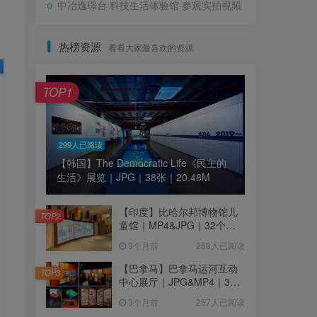
中冶逸璟台 科技生活体验馆 参观实拍视频
热榜资源
看看大家最喜欢的资源
TOP1
299人已阅读
【韩国】The Democratic Life《民主的
生活》展览｜JPG｜38张｜20.48M
【印度】比哈尔邦博物馆儿
TOP2
童馆｜MP4&JPG｜32个｜
16.44M
3个月前
258人已阅读
【巴拿马】巴拿马运河互动
TOP3
中心展厅｜JPG&MP4｜39
个｜293.64M
3个月前
257人已阅读