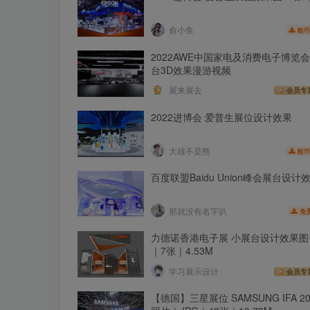
俞小鱼
酷币
2022AWE中国家电及消费电子博览会
台3D效果漫游视频
展来展去
会员专
2022进博会 爱普生展位设计效果
大雄不是熊
酷币
百度联盟Baidu Union峰会展台设计
那就没有名字叭
免
力德诺香港电子展 小展台设计效果图
｜7张｜4.53M
学习展示设计
会员专
【德国】三星展位 SAMSUNG IFA 20