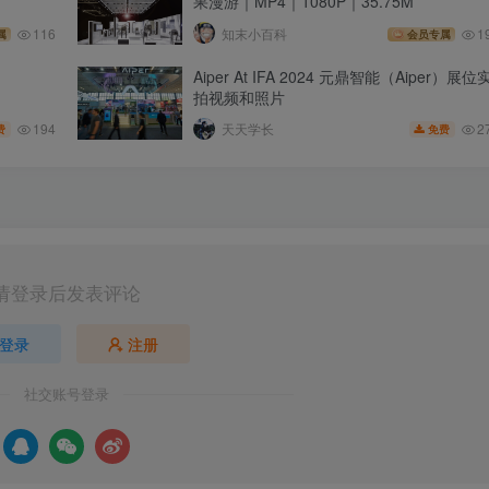
果漫游｜MP4｜1080P｜35.75M
116
知末小百科
1
属
会员专属
Aiper At IFA 2024 元鼎智能（Aiper）展位
拍视频和照片
194
2
天天学长
费
免费
请登录后发表评论
登录
注册
社交账号登录