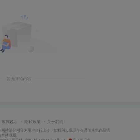
暂无评论内容
投稿说明
隐私政策
关于我们
本网站部分内容为用户自行上传，如权利人发现存在误传其他作品情
与本站联系。
 2026 ·
展示酷
·
鄂ICP备13014754号-11
·
苏公网安备