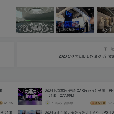
球顶 音乐厅简约白色沉浸空间 升降光环设计
拉斯维加斯 CES 2019 Valens汽车透视可互动滑轨屏
下一
2023长沙 大众ID Day 展览设计效
7张｜
2024北京车展 奇瑞ICAR展台设计效果｜PN
｜31张｜277.66M
295
车展设计很简单
1
属
会员专属
+照片5张
2024火山引擎大会效果设计｜MP4+JPG｜2