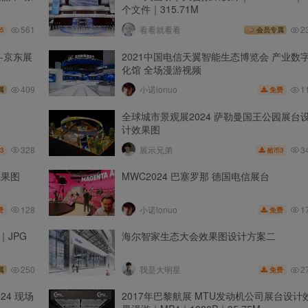
个文件｜315.71M
561
看看就看看
2
5
会员专属
-京东展
2021中国电信天翼智能生态博览会 产业数
化馆 全场漫游视频
1
409
小诺lonuo
免费
属
全球城市景观展2024 萨勒曼国王公园展台
计效果图
328
3
展示兄弟
3
3
酷币
效果图
MWC2024 巴塞罗那 德国电信展台
128
1
小诺lonuo
费
免费
｜JPG
海尔智家生态大会效果图设计方案二
2
250
我是大明星
免费
属
24 现场
2017年巴黎航展 MTU发动机公司展台设计