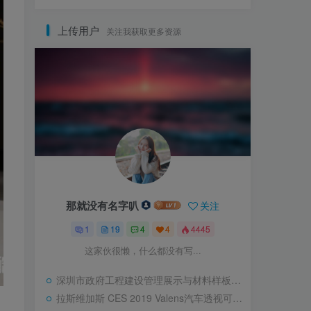
上传用户
关注我获取更多资源
那就没有名字叭
关注
1
19
4
4
4445
这家伙很懒，什么都没有写...
深圳市政府工程建设管理展示与材料样板基地
拉斯维加斯 CES 2019 Valens汽车透视可互动滑轨屏