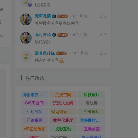
让我看看
95
无可救药
6个月前
0
实
希望楼主分享更多好内容！
无可救药
6个月前
0
74
酷炫的狠
晨誉星传媒
10个月前
0
感谢作者分享
热门话题
博物馆设计方案
沉浸空间
科技展厅
CAVE空间
沉浸式空间
滑轨屏
互动展项
规划馆设计方案
企业展厅
丝路视觉
数字化展厅
国外展厅案例
MR互动展项
投影互动
互动桌面
MWC
办公空间设计
办公室设计