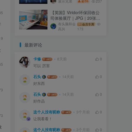
237
展示兄弟
6
酷币
【英国】Viridor环保回收公
35
司体验展厅｜JPG｜20张｜
13.94M
字
有头脑和会
会员专属
高兴
173
19
最新评论
设
卡修
8天前
0
45
可以 厉害
石头
14天前
0
好东西
73
石头
14天前
0
好作品
这个人没有昵称
3个月前
0
73
让我看看！
效
这个人没有昵称
3个月前
0