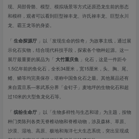
现、局部骨骼、模型、模拟场景等方式还原恐龙生前的形态
和模样，观者可以看到巨型禄丰龙、许氏禄丰龙、巨型永川
龙、霸王龙等的身姿。
「
生命探源厅
」以「发现生命的惊奇」为故事主线，通过展
示化石实物，结合现代科技手段，探索各个物种起源。这一
展厅最重要的展品为「
大竹重庆鱼
」化石，这是一件距今
1.5亿年前的鱼化石，全长34厘米，宽15厘米，头、胸、尾、
鳍、鳞等均完美保存，堪称中国鱼化石之最。其他展品还有
来自震旦系—寒武系分界「金钉子」麦地坪的生物化石和超
过10米的大型鱼龙化石等。
「
缤纷生命厅
」以「生物多样性与生态和谐」为主题，按物
种门类陈列各类无脊椎动物和脊椎动物，涉及森林、草原、
沙漠、湿地、高原、极地和海洋七大生态系统，突出呈现成