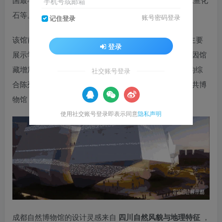
手机号或邮箱
石等。
账号密码登录
记住登录
该馆前身是1960年筹建的
成都理工大学博物馆
，最初主要
登录
展示学校师生在野外地质实习采集的地质标本，1965年因馆
藏增加「合川马门溪龙」标本而建立面积达800平方米的综
社交账号登录
合陈列馆。2016年在成都市政府的支持下确定扩建为公共博
物馆，2022年6月成都自然博物馆建成。
使用社交账号登录即表示同意
隐私声明
成都自然博物馆的设计灵感来自
四川自然风貌与地理特征
，