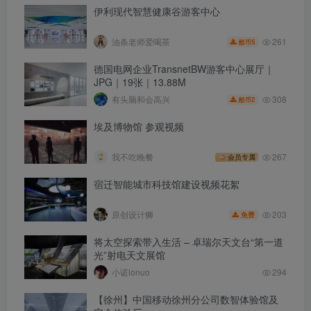
伊利现代智慧健康谷游客中心
261
油条老师爱喝茶
5
酷币
德国电网企业TransnetBW游客中心展厅｜
JPG｜19张｜13.88M
308
有头脑和会高兴
2
酷币
埃及博物馆 参观视频
我不吃晚餐
267
会员专属
宿迁智能城市科技馆建设视频花絮
203
原创设计狮
免费
将太空探索带入生活 – 卓瑞尔天文台“第一道
光”射电天文展馆
小诺lonuo
294
【徐州】中国移动徐州分公司数智体验馆及