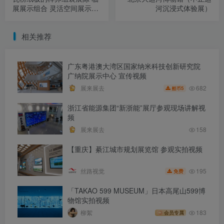
展展示组合 灵活空间展示方
河沉浸式体验展）
式｜JPG+GIF｜44张｜
37.54M
相关推荐
广东粤港澳大湾区国家纳米科技创新研究院
广纳院展示中心 宣传视频
682
展来展去
5
酷币
浙江省能源集团“新浙能”展厅参观现场讲解视
频
展来展去
158
【重庆】綦江城市规划展览馆 参观实拍视频
195
丝路视觉
免费
「TAKAO 599 MUSEUM」日本高尾山599博
物馆实拍视频
柳絮
183
会员专属