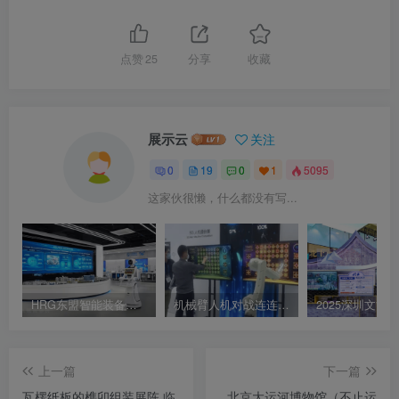
点赞
25
分享
收藏
展示云
关注
0
19
0
1
5095
这家伙很懒，什么都没有写...
HRG东盟智能装备制造产业基地展厅
机械臂人机对战连连看消消乐互动体验展项 5G机械臂
上一篇
下一篇
瓦楞纸板的榫卯组装展陈 临
北京大运河博物馆（不止运