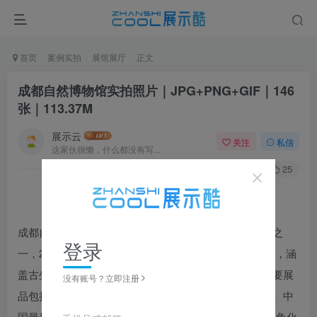
首页
案例实拍
展馆展厅
正文
成都自然博物馆实拍照片｜JPG+PNG+GIF｜146
张｜113.37M
展示云
关注
私信
这家伙很懒，什么都没有写...
1
704
25
成都自然博物馆是中国西南地区规模最大的自然博物馆之
登录
一，2022年11月开馆试运行。博物馆藏品总数
近7万件
，涵
盖古生物化石、岩石、矿物、矿产和宝玉石等类别，重要展
没有账号？立即注册
品包括亚洲最大的完整恐龙化石——合川马门溪龙化石、中
国最早有文字记载的铁陨石以及距今1.5亿年前的侏罗纪鱼化