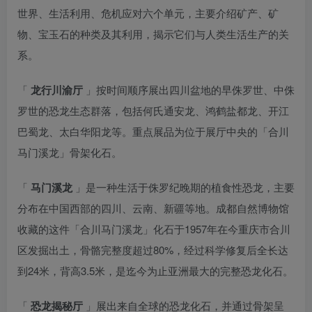
世界、生活利用、危机应对六个单元，主要介绍矿产、矿
物、宝玉石的种类及其利用，揭示它们与人类生活生产的关
系。
「
龙行川渝厅
」按时间顺序展出四川盆地的早侏罗世、中侏
罗世的恐龙生态群落，包括何氏通安龙、鸿鹤盐都龙、开江
巴蜀龙、太白华阳龙等。重点展品为位于展厅中央的「合川
马门溪龙」骨架化石。
「
马门溪龙
」是一种生活于侏罗纪晚期的植食性恐龙，主要
分布在中国西部的四川、云南、新疆等地。成都自然博物馆
收藏的这件「合川马门溪龙」化石于1957年在今重庆市合川
区发掘出土，骨骼完整度超过80%，经过科学修复后全长达
到24米，背高3.5米，是迄今为止亚洲最大的完整恐龙化石。
「
恐龙揭秘厅
」展出来自全球的恐龙化石，并通过骨架呈