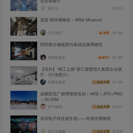
安全体验厅
展示云
303
美国 维特博物馆 – Witte Museum
128
无可救药
免费
阿联酋沙迦能源与基础设施博物馆
193
策展预备队
4
酷币
【绍兴】“精工之路”浙江诸暨恒久集团企业展
厅 （31张照片）
免费资源君
148
会员专属
成都双流广都博物馆实拍｜48张｜JPG+PNG
｜26.25M
帅气墩墩
201
会员专属
深圳电子科技诞生地——华强北博物馆
我不吃晚餐
306
会员专属