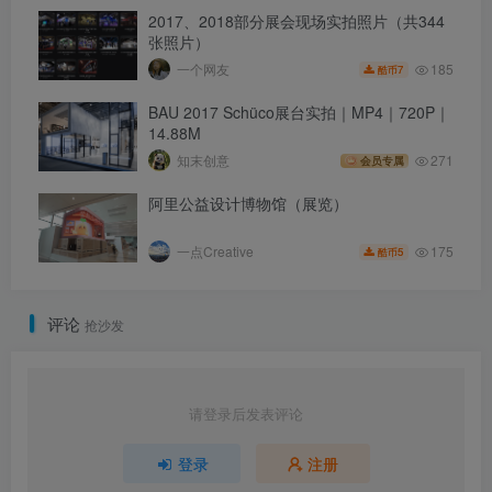
2017、2018部分展会现场实拍照片（共344
张照片）
185
一个网友
7
酷币
BAU 2017 Schüco展台实拍｜MP4｜720P｜
14.88M
知末创意
271
会员专属
阿里公益设计博物馆（展览）
175
一点Creative
5
酷币
评论
抢沙发
请登录后发表评论
登录
注册