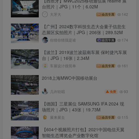
【西班牙】MWC2025移动通信展 realme 展
台照片｜JPG｜11个｜6.02M
大牙大
142
会员专属
【广州】2024数字科技生态大会量子信息生
态展区实拍照片｜JPG｜206张｜289.52M
你猜你猜我是谁
174
会员专属
【波兰】2019波兰波茲南车展 保时捷汽车展
台｜JPG｜16张｜2.34M
车展设计很简单
161
会员专属
2018上海MWC中国移动展台
93
几许轻唱
免费
【德国】三星展位 SAMSUNG IFA 2024 现
场照片｜JPG｜43张｜19.73M
展来展去
115
会员专属
【604个视频照片打包】2021中国电信天翼
智能生态博览会产业数字化馆