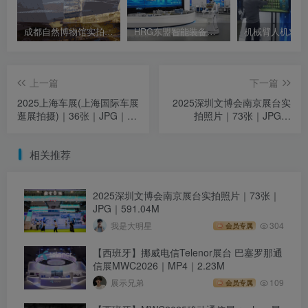
成都自然博物馆实拍照片｜JPG+PNG+GIF｜146张｜113.37M
HRG东盟智能装备制造产业基地展厅
上一篇
下一篇
2025上海车展(上海国际车展
2025深圳文博会南京展台实
逛展拍摄)｜36张｜JPG｜
拍照片｜73张｜JPG｜
9.49M
591.04M
相关推荐
2025深圳文博会南京展台实拍照片｜73张｜
JPG｜591.04M
我是大明星
304
会员专属
【西班牙】挪威电信Telenor展台 巴塞罗那通
信展MWC2026｜MP4｜2.23M
展示兄弟
109
会员专属