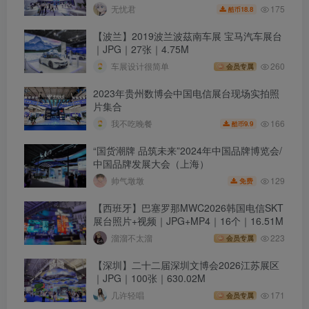
175
无忧君
18.8
酷币
【波兰】2019波兰波茲南车展 宝马汽车展台
｜JPG｜27张｜4.75M
车展设计很简单
260
会员专属
2023年贵州数博会中国电信展台现场实拍照
片集合
166
我不吃晚餐
9.9
酷币
“国货潮牌 品筑未来”2024年中国品牌博览会/
中国品牌发展大会（上海）
129
帅气墩墩
免费
【西班牙】巴塞罗那MWC2026韩国电信SKT
展台照片+视频｜JPG+MP4｜16个｜16.51M
溜溜不太溜
223
会员专属
【深圳】二十二届深圳文博会2026江苏展区
｜JPG｜100张｜630.02M
几许轻唱
171
会员专属