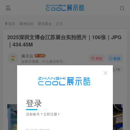
首页
案例实拍
展览展会
正文
2025深圳文博会江苏展台实拍照片｜106张｜JPG
｜434.45M
展示云
关注
私信
这家伙很懒，什么都没有写...
0
308
15
▼ 图片点击放大，左右滑动浏览，全套资源可下载获取 ▼
登录
没有账号？立即注册