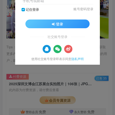
手机号或邮箱
账号密码登录
记住登录
登录
社交账号登录
Tips：1.内容图片或视频可能会有压缩，若文章提供下载服务，获取
更多内容（无展示酷水印）可在下方下载； 2.没有百度网盘会员的用
使用社交账号登录即表示同意
隐私声明
户，建议用123云盘可获得更快的下载速度。
付费资源
已售 35
2025深圳文博会江苏展台实拍照片｜106张｜JPG｜434.45M
此内容为付费资源，请付费后查看
会员专属资源
免费
免费
赞助会员
永久赞助