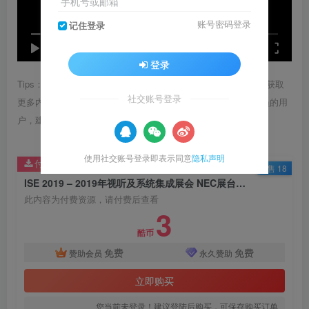
手机号或邮箱
账号密码登录
记住登录
speed
0:00
/
01:24
登录
Tips：1.内容图片或视频可能会有压缩，若文章提供下载服务，获取
社交账号登录
更多内容（无展示酷水印）可在下方下载； 2.没有百度网盘会员的用
户，建议用123云盘可获得更快的下载速度。
使用社交账号登录即表示同意
隐私声明
付费资源
已售 18
ISE 2019 – 2019年视听及系统集成展会 NEC展台实拍视频
此内容为付费资源，请付费后查看
3
酷币
免费
免费
赞助会员
永久赞助
立即购买
您当前未登录！建议登陆后购买，可保存购买订单