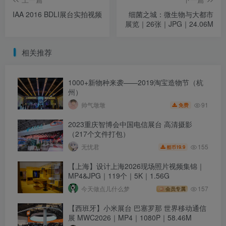
IAA 2016 BDLI展台实拍视频
细菌之城：微生物与大都市
展览｜26张｜JPG｜24.06M
相关推荐
1000+新物种来袭——2019淘宝造物节（杭
州）
91
帅气墩墩
免费
2023重庆智博会中国电信展台 高清摄影
（217个文件打包）
155
无忧君
19.9
酷币
【上海】设计上海2026现场照片视频集锦｜
MP4&JPG｜119个｜5K｜1.56G
今天做点儿什么梦
157
会员专属
【西班牙】小米展台 巴塞罗那 世界移动通信
展 MWC2026｜MP4｜1080P｜58.46M