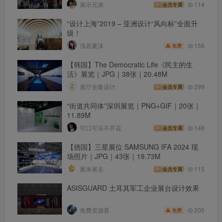
展示兄弟
114
会员专属
“设计上海”2019 – 亚洲设计“风向标”全面升
级！
156
浅若夏沫
免费
【韩国】The Democratic Life《民主的生
活》展览｜JPG｜38张｜20.48M
展厅全案设计
299
会员专属
“街道共同体”深圳展览｜PNG+GIF｜20张｜
11.89M
可口可乐不开花
148
会员专属
【德国】三星展位 SAMSUNG IFA 2024 现
场照片｜JPG｜43张｜19.73M
展来展去
115
会员专属
ASISGUARD 土耳其军工企业展台设计效果
205
免费资源君
免费