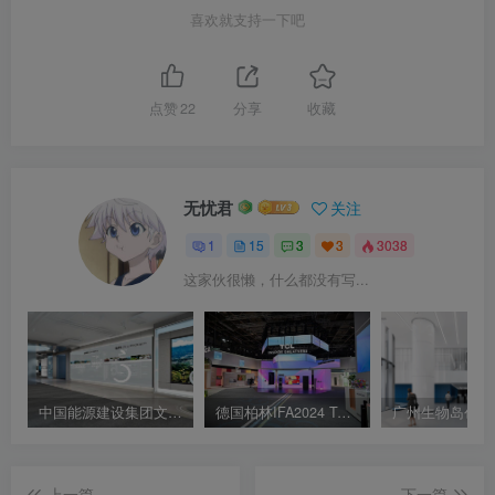
喜欢就支持一下吧
点赞
22
分享
收藏
无忧君
关注
1
15
3
3
3038
这家伙很懒，什么都没有写...
中国能源建设集团文化展厅设计效果图
德国柏林IFA2024 TCL展｜JPG｜17张｜15.32M
上一篇
下一篇