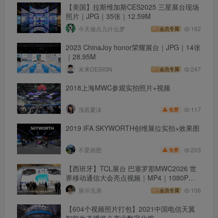
【美国】拉斯维加斯CES2025 三星展台现场
照片｜JPG｜35张｜12.59M
今天做点儿什么梦
162
会员专属
2023 ChinaJoy honor荣耀展台｜JPG｜14张
｜28.95M
未来DESIGN
247
会员专属
2018上海MWC参观实拍照片+视频
117
浅若夏沫
免费
2019 IFA SKYWORTH创维展位实拍+效果图
203
不爱画图
免费
【西班牙】TCL展台 巴塞罗那MWC2026 世
界移动通信大会亮点视频｜MP4｜1080P｜
47.37M
展示兄弟
106
会员专属
【604个视频照片打包】2021中国电信天翼