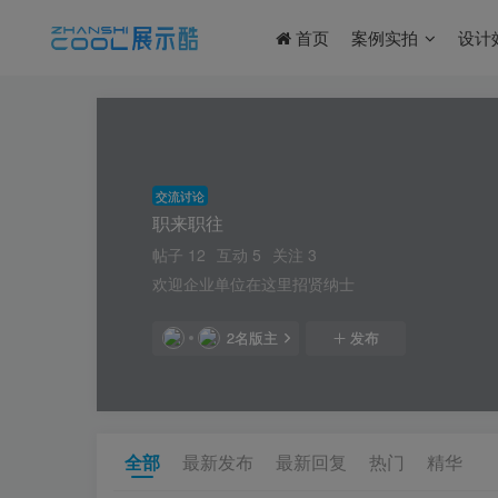
首页
案例实拍
设计
交流讨论
职来职往
帖子 12
互动 5
关注 3
欢迎企业单位在这里招贤纳士
2名版主
发布
全部
最新发布
最新回复
热门
精华