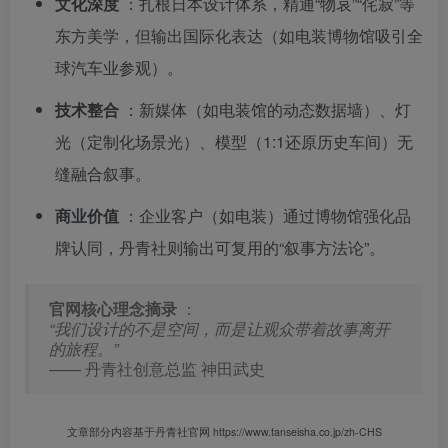
文化深度
：扎根日本设计体系，精通“物哀”“侘寂”等
东方美学，但输出国际化表达（如电装博物馆吸引全
球汽车业参观）。
技术整合
：新媒体（如电装馆的动态数据墙）、灯
光（定制化场景光）、模型（1:1还原历史车间）无
缝融合叙事。
商业价值
：企业客户（如电装）通过博物馆强化品
牌认同，丹青社则输出可复用的“叙事方法论”。
官网核心理念摘录
：
“我们设计的不是空间，而是让观众带着故事离开
的旅程。”
—— 丹青社创意总监 神田武史
文章部分内容基于丹青社官网
https://www.tanseisha.co.jp/zh-CHS