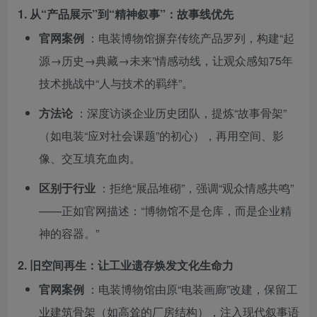
1.
从“产品展示”到“精神叙事”：故事线优先
官网案例
：电装博物馆摒弃传统产品罗列，构建“起
源→历史→典藏→未来”情感动线，让观众感知75年
技术挑战中“人与技术的羁绊”。
方法论
：深度访谈企业历史团队，提炼“故事骨架”
（如电装“应对社会课题”的初心），再用空间、影
像、交互填充血肉。
区别于行业
：拒绝“展品堆砌”，强调“观众情感共鸣”
——正如官网描述：“博物馆不是仓库，而是企业精
神的容器。”
2.
旧空间再生：让工业遗存焕发文化生命力
官网案例
：电装博物馆由原“电装画廊”改建，保留工
业建筑骨架（如高耸的厂房结构），注入现代叙事语