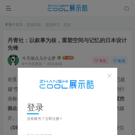
圈子首页
交流讨论
交流学习
正文
丹青社：以叙事为核，重塑空间与记忆的日本设计
先锋
今天做点儿什么梦
关注
私信
6个月前更新
45次阅读
在亚洲展览设计领域，
丹青社（TANSEISHA）
早已超
越“空间设计公司”的标签，成为“叙事驱动型博物馆”的行
业标杆。其核心方法论并非堆砌展品，而是通过
深度挖
登录
掘企业或地域的精神内核
，将空间转化为承载故事的媒
介。这一理念在2025年6月正式开放的
电装博物馆
没有账号？立即注册
（DENSO Museum）
项目中得到完美诠释——这座位