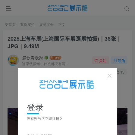
首页
案例实拍
展览展会
正文
2025上海车展(上海国际车展逛展拍摄)｜36张｜
JPG｜9.49M
展览看我说
关注
私信
这家伙很懒，什么都没有写...
0
310
13
▼ 图片点击放大，左右滑动浏览，全套资源可下载获取 ▼
登录
没有账号？立即注册