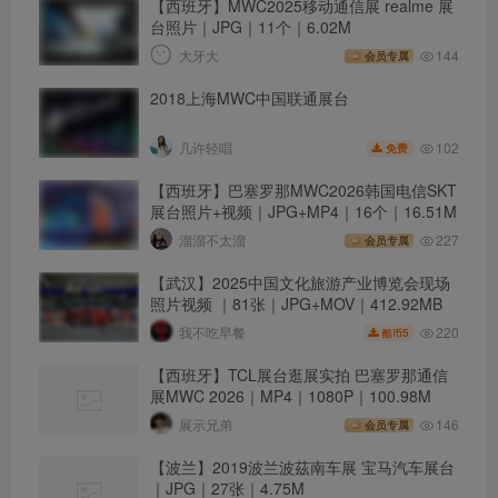
【西班牙】MWC2025移动通信展 realme 展
台照片｜JPG｜11个｜6.02M
大牙大
144
会员专属
2018上海MWC中国联通展台
102
几许轻唱
免费
【西班牙】巴塞罗那MWC2026韩国电信SKT
展台照片+视频｜JPG+MP4｜16个｜16.51M
溜溜不太溜
227
会员专属
【武汉】2025中国文化旅游产业博览会现场
照片视频 ｜81张｜JPG+MOV｜412.92MB
220
我不吃早餐
5
酷币
【西班牙】TCL展台逛展实拍 巴塞罗那通信
展MWC 2026｜MP4｜1080P｜100.98M
展示兄弟
146
会员专属
【波兰】2019波兰波茲南车展 宝马汽车展台
｜JPG｜27张｜4.75M