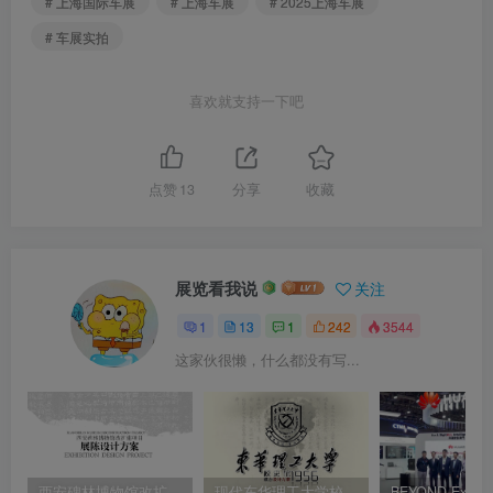
# 上海国际车展
# 上海车展
# 2025上海车展
# 车展实拍
喜欢就支持一下吧
点赞
13
分享
收藏
展览看我说
关注
1
13
1
242
3544
这家伙很懒，什么都没有写...
西安碑林博物馆改扩建展陈设计方案｜425页｜PDF｜538.65M
现代东华理工大学校史馆设计方案｜28页｜PDF｜12.3M