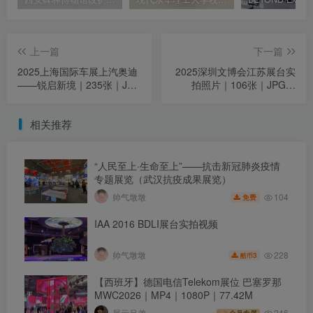
上一篇
下一篇
2025上海国际车展上汽奥迪
2025深圳文博会江苏展台实
——锐启新境｜235张｜JPG
拍照片｜106张｜JPG｜
｜1.4G
434.45M
相关推荐
“人民至上·生命至上”——抗击新冠肺炎疫情
专题展览（武汉抗疫成果展览）
104
帅气墩墩
免费
IAA 2016 BDLI展台实拍视频
228
帅气墩墩
3
酷币
【西班牙】德国电信Telekom展位 巴塞罗那
MWC2026｜MP4｜1080P｜77.42M
展示兄弟
246
会员专属