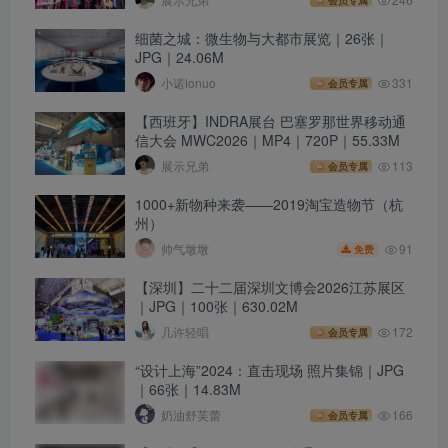
细菌之城：微生物与大都市展览｜26张｜
JPG｜24.06M
小诺lonuo
331
会员专属
【西班牙】INDRA展台 巴塞罗那世界移动通
信大会 MWC2026｜MP4｜720P｜55.33M
展示兄弟
113
会员专属
1000+新物种来袭——2019淘宝造物节（杭
州）
91
帅气墩墩
免费
【深圳】二十二届深圳文博会2026江苏展区
｜JPG｜100张｜630.02M
几许轻唱
172
会员专属
“设计上海”2024：直击现场 照片集锦｜JPG
｜66张｜14.83M
奶油舒芙蕾
166
会员专属