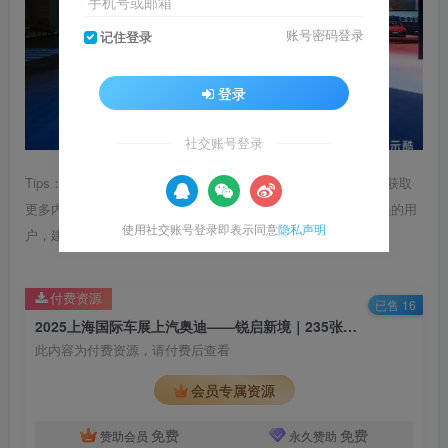
手机号或邮箱
账号密码登录
记住登录
登录
社交账号登录
Tips：1.内容图片或视频可能会有压缩，若文章提供下载服务，获取
更多内容（无展示酷水印）可在下方下载； 2.没有百度网盘会员的用
使用社交账号登录即表示同意
隐私声明
户，建议用123云盘可获得更快的下载速度。
付费资源
已售 16
2025上海国际车展上汽奥迪——锐启新境｜235张｜JPG｜1.4G
此内容为付费资源，请付费后查看
会员专属资源
免费
免费
赞助会员
永久赞助