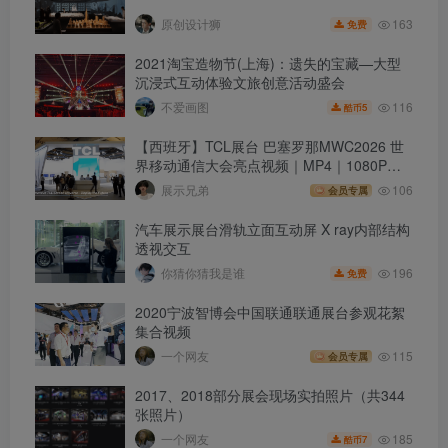
163
原创设计狮
免费
2021淘宝造物节(上海)：遗失的宝藏—大型
沉浸式互动体验文旅创意活动盛会
116
不爱画图
5
酷币
【西班牙】TCL展台 巴塞罗那MWC2026 世
界移动通信大会亮点视频｜MP4｜1080P｜
47.37M
展示兄弟
106
会员专属
汽车展示展台滑轨立面互动屏 X ray内部结构
透视交互
196
你猜你猜我是谁
免费
2020宁波智博会中国联通联通展台参观花絮
集合视频
一个网友
115
会员专属
2017、2018部分展会现场实拍照片（共344
张照片）
185
一个网友
7
酷币