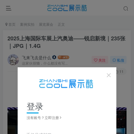
首页
案例实拍
展览展会
正文
2025上海国际车展上汽奥迪——锐启新境｜235张
｜JPG｜1.4G
飞来飞去是什么
关注
私信
这家伙很懒，什么都没有写...
0
271
11
▼ 图片点击放大，左右滑动浏览，全套资源可下载获取 ▼
登录
没有账号？立即注册