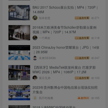
BAU 2017 Schüco展台实拍｜MP4｜720P｜
14.88M
知末创意
271
会员专属
2018米兰欧洲美食节Schüller舒勒展台案例
视频｜MP4｜720P｜14.97M
一个网友
118
会员专属
2023 ChinaJoy honor荣耀展台｜JPG｜14张
｜28.95M
未来DESIGN
247
会员专属
【西班牙】MediaTek联发科展台 巴塞罗那
MWC 2026｜MP4｜1080P｜17.2M
展示兄弟
103
会员专属
2023年贵州数博会中国电信展台现场实拍照
片集合
165
我不吃晚餐
9.9
酷币
2018上海MWC中国移动展台