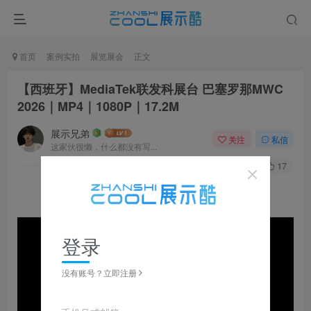
首页
案例实拍
展览展会
正文
【西班牙】MediaTek联发科展台 巴塞罗那MWC
2026｜MP4｜1080P｜17.2M
展示兄弟
关注
私信
这家伙很懒，什么都没有写...
0
104
17
登录
没有账号？立即注册