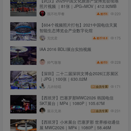
【武汉】2025中国文化旅游产业博览会现场
照片视频 ｜81张｜JPG+MOV｜412.92MB
220
我不吃早餐
5
酷币
【604个视频照片打包】2021中国电信天翼
智能生态博览会产业数字化馆
175
无忧君
18.8
酷币
IAA 2016 BDLI展台实拍视频
228
帅气墩墩
3
酷币
【深圳】二十二届深圳文博会2026江苏展区
｜JPG｜100张｜630.02M
几许轻唱
171
会员专属
【西班牙】巴塞罗那MWC2026 韩国电信
SKT展台｜MP4｜1080P｜105.67M
展示兄弟
231
会员专属
【西班牙】小米展台 巴塞罗那 世界移动通信
展 MWC2026｜MP4｜1080P｜58.46M