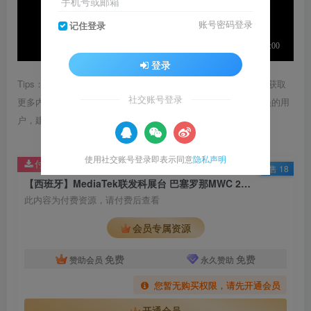
手机号或邮箱
账号密码登录
记住登录
登录
Tips：1.内容图片或视频可能会有压缩，若文章提供下载服务，获取
社交账号登录
更多内容（无展示酷水印）可在下方下载； 2.没有百度网盘会员的用
户，建议用123云盘可获得更快的下载速度。
使用社交账号登录即表示同意
隐私声明
付费资源
已售 18
【西班牙】MediaTek联发科展台 巴塞罗那MWC 2026｜MP4｜1080P｜17.2M
此内容为付费资源，请付费后查看
会员专属资源
免费
免费
赞助会员
永久赞助
您暂无购买权限，请先开通会员
开通会员