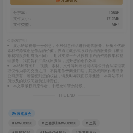
分辨率：
1080P
文件大小：
17.2MB
文件类型：
MP4
©
版权声明
展示酷珍视每一份创意，不对创意作品进行销售服务，标价不代表
素材资源或创意作品的价值，仅通过此形式收取合理的服务费（根据
难易程度费用有所不同），用以支持平台及投稿用户的资源搜集和整
理服务，我们旨在汇集优质资源，提升您的创作效率。
本站所有图片、视频、素材、文件等均通过网络等公开合法渠道获
取仅作为学习交流之用，不得用作于商业用途，其版权归原作者或原
公司所有，若侵犯到您的权益，请及时与我们联系删除，本网站不对
所涉及的版权问题负法律责任。
本文章版权归原作者，未经允许请勿转载 。
THE END
展览展会
# MWC2026
# 巴塞罗那MWC2026
# 巴展
# 巴展2026
# MediaTek展台
# 联发科展台