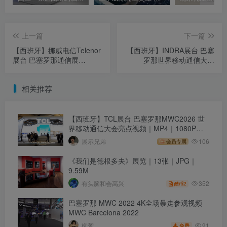
上一篇
下一篇
【西班牙】挪威电信Telenor
【西班牙】INDRA展台 巴塞
展台 巴塞罗那通信展
罗那世界移动通信大会
MWC2026｜MP4｜2.23M
MWC2026｜MP4｜720P｜
55.33M
相关推荐
【西班牙】TCL展台 巴塞罗那MWC2026 世
界移动通信大会亮点视频｜MP4｜1080P｜
47.37M
展示兄弟
106
会员专属
《我们是德根多夫》展览｜13张｜JPG｜
9.59M
352
有头脑和会高兴
2
酷币
巴塞罗那 MWC 2022 4K全场暴走参观视频
MWC Barcelona 2022
91
柳絮
免费