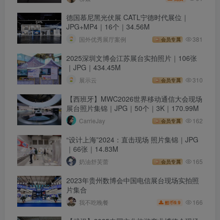
德国慕尼黑光伏展 CATL宁德时代展位｜
JPG+MP4｜16个｜34.56M
国外优秀展厅案例
381
会员专属
2025深圳文博会江苏展台实拍照片｜106张
｜JPG｜434.45M
展示云
310
会员专属
【西班牙】MWC2026世界移动通信大会现场
展台照片集锦｜JPG｜50个｜3K｜170.99M
CarrieJay
162
会员专属
“设计上海”2024：直击现场 照片集锦｜JPG
｜66张｜14.83M
奶油舒芙蕾
165
会员专属
2023年贵州数博会中国电信展台现场实拍照
片集合
166
我不吃晚餐
9.9
酷币