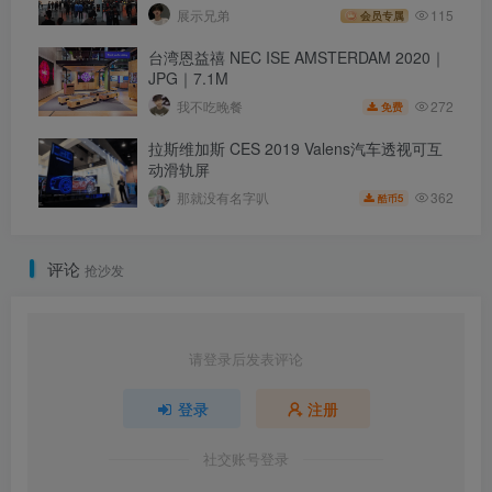
展示兄弟
115
会员专属
台湾恩益禧 NEC ISE AMSTERDAM 2020｜
JPG｜7.1M
272
我不吃晚餐
免费
拉斯维加斯 CES 2019 Valens汽车透视可互
动滑轨屏
362
那就没有名字叭
5
酷币
评论
抢沙发
请登录后发表评论
登录
注册
社交账号登录