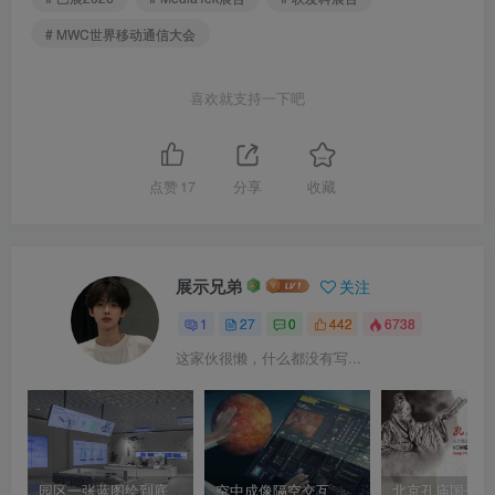
# MWC世界移动通信大会
喜欢就支持一下吧
点赞
17
分享
收藏
展示兄弟
关注
1
27
0
442
6738
这家伙很懒，什么都没有写...
园区一张蓝图绘到底——苏州工业园区展示中心（国内最大数字智慧沙盘）
空中成像隔空交互 空中投影交互 悬空手势互动装置