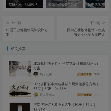
仁恒 · 苏州阳山腾讯展厅室内设计方案
园区一张蓝图绘到底——苏州工业园区展示中心（国内最大数字智慧沙盘）
上一篇
下一篇
中国工业博物馆展陈设计方
广西崇左壮族博物馆 - 壮族
案
历史文化展方案设计
相关推荐
北京孔庙国子监 孔子展览设计布展创意设计
方案
展示兄弟
378
会员专属
河北省邯鄲市大名县城市规划馆展陈方案｜
67页｜PDF｜24.66M
展览看我说
183
会员专属
河南博物馆大象中原方案｜PDF｜34页｜
12.94M