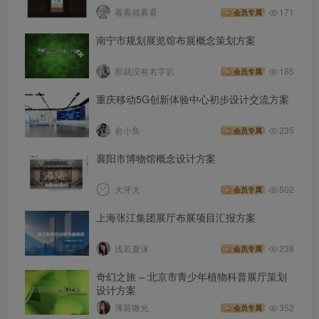
看看就看看
171
会员专属
南宁市规划展览馆布展概念策划方案
那就没有名字叭
185
会员专属
重庆移动5G创新体验中心初步设计交流方案
俞小鱼
235
会员专属
襄阳市博物馆概念设计方案
大牙大
502
会员专属
上海张江集团展厅布展项目汇报方案
浅若夏沫
238
会员专属
奇幻之旅 – 北京市青少年植物科普展厅策划
设计方案
薄荷微光
352
会员专属