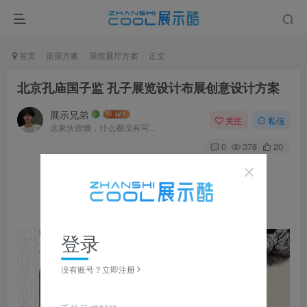
首页
策展方案
展馆展厅方案
正文
北京孔庙国子监 孔子展览设计布展创意设计方案
展示兄弟
关注
私信
这家伙很懒，什么都没有写...
0
378
20
图片可
点击
放大，左右滑动浏览，更多资料在下载区获取
登录
没有账号？立即注册