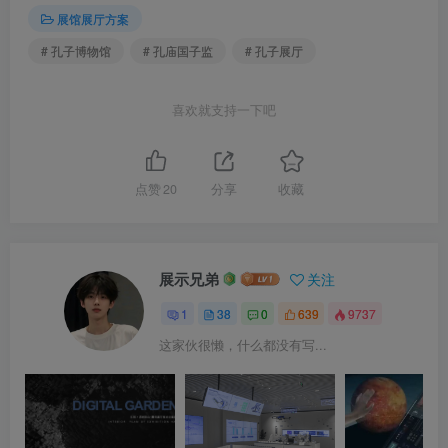
展馆展厅方案
# 孔子博物馆
# 孔庙国子监
# 孔子展厅
喜欢就支持一下吧
点赞
20
分享
收藏
展示兄弟
关注
1
38
0
639
9737
这家伙很懒，什么都没有写...