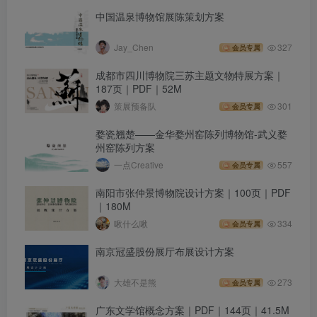
中国温泉博物馆展陈策划方案
Jay_Chen
327
会员专属
成都市四川博物院三苏主题文物特展方案｜
187页｜PDF｜52M
策展预备队
301
会员专属
婺瓷翘楚——金华婺州窑陈列博物馆-武义婺
州窑陈列方案
一点Creative
557
会员专属
南阳市张仲景博物院设计方案｜100页｜PDF
｜180M
啾什么啾
334
会员专属
南京冠盛股份展厅布展设计方案
大雄不是熊
273
会员专属
广东文学馆概念方案｜PDF｜144页｜41.5M