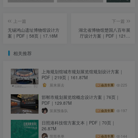
上一篇
下一篇
无锡鸿山遗址博物馆设计方
湖北省博物馆楚国八百年展
案｜PDF｜58页｜17.18M
厅设计方案｜PDF｜121页
｜65.76M
相关推荐
上海规划馆城市规划展览馆规划设计方案｜
PDF｜219页｜161.87M
展来展去
225
会员专属
邯郸市规划展览馆概念设计方案｜76页｜
PDF｜129.87M
策展预备队
197
会员专属
日照港科技馆方案文本｜PDF｜70页｜
26.87M
简简单单
144
会员专属