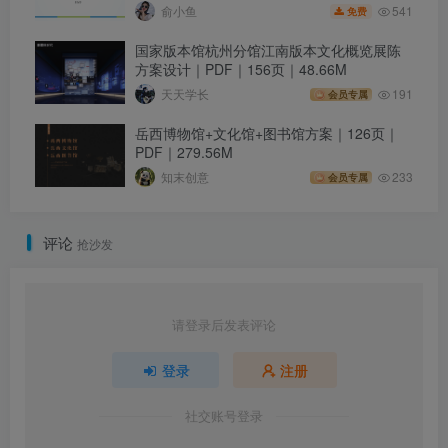
541
俞小鱼
免费
国家版本馆杭州分馆江南版本文化概览展陈
方案设计｜PDF｜156页｜48.66M
天天学长
191
会员专属
岳西博物馆+文化馆+图书馆方案｜126页｜
PDF｜279.56M
知末创意
233
会员专属
评论
抢沙发
请登录后发表评论
登录
注册
社交账号登录