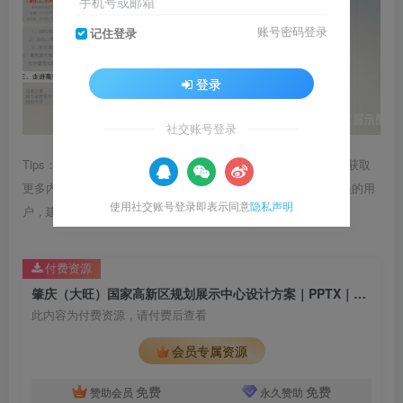
手机号或邮箱
账号密码登录
记住登录
登录
社交账号登录
Tips：1.内容图片或视频可能会有压缩，若文章提供下载服务，获取
更多内容（无展示酷水印）可在下方下载； 2.没有百度网盘会员的用
使用社交账号登录即表示同意
隐私声明
户，建议用123云盘可获得更快的下载速度。
付费资源
肇庆（大旺）国家高新区规划展示中心设计方案｜PPTX｜43页｜212.97M
此内容为付费资源，请付费后查看
会员专属资源
免费
免费
赞助会员
永久赞助