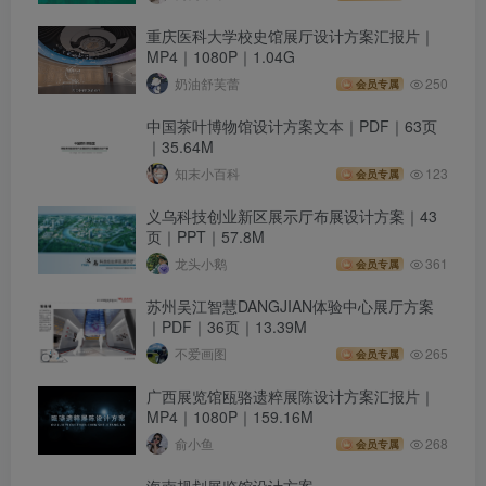
重庆医科大学校史馆展厅设计方案汇报片｜
MP4｜1080P｜1.04G
奶油舒芙蕾
250
会员专属
中国茶叶博物馆设计方案文本｜PDF｜63页
｜35.64M
知末小百科
123
会员专属
义乌科技创业新区展示厅布展设计方案｜43
页｜PPT｜57.8M
龙头小鹅
361
会员专属
苏州吴江智慧DANGJIAN体验中心展厅方案
｜PDF｜36页｜13.39M
不爱画图
265
会员专属
广西展览馆瓯骆遗粹展陈设计方案汇报片｜
MP4｜1080P｜159.16M
俞小鱼
268
会员专属
海南规划展览馆设计方案