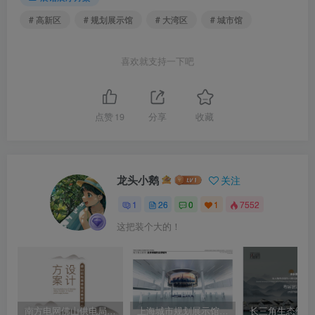
# 高新区
# 规划展示馆
# 大湾区
# 城市馆
喜欢就支持一下吧
点赞
19
分享
收藏
龙头小鹅
关注
1
26
0
1
7552
这把装个大的！
南方电网佛山供电局企业历史馆设计方案｜114页｜PPTX｜243.3M
上海城市规划展示馆设计方案｜205页｜PPT｜153.8M