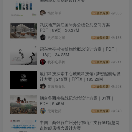
简简单单
365
会员专属
武汉地产滨江国际办公楼公共空间方案｜
PDF｜89页｜30.37M
史矛革之藏
188
会员专属
绍兴兰亭书法博物馆概念设计方案｜PDF｜
118页｜34.25M
我不吃早餐
211
会员专属
厦门科技探索中心诚毅科技馆+梦想起航站设
计方案｜219页｜PPTX｜185.29M
策展预备队
298
会员专属
烟台鲁西南抗战纪念馆设计方案｜31页｜
PDF｜5.45M
无可救药
240
会员专属
中国工商银行广州分行东山汇支行5G智慧网
点旗舰店概念设计方案