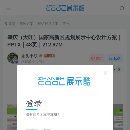
首页
策展方案
展馆展厅方案
正文
肇庆（大旺）国家高新区规划展示中心设计方案｜
PPTX｜43页｜212.97M
龙头小鹅
关注
私信
这把装个大的！
0
431
19
▼ 图片点击放大，左右滑动浏览，全套资源可下载获取 ▼
登录
没有账号？立即注册