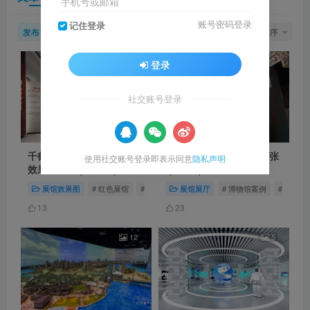
手机号或邮箱
账号密码登录
记住登录
发布
排序
11
9
7
登录
社交账号登录
千鹤妇女精神教育基地空间
临汾市博物馆实拍｜103张
使用社交账号登录即表示同意
隐私声明
效果图设计｜31 张｜JPG
｜JPG｜31.58M
｜5.74M
展馆效果图
# 红色展馆
# 传统展馆
展馆展厅
# 妇女精神教育基地
# 博物馆案例
# 临汾博
13
23
12
5