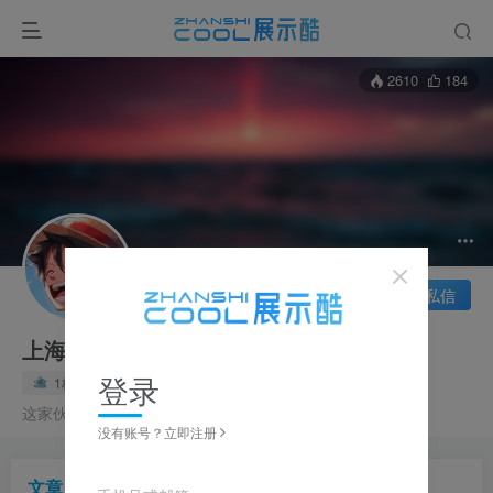
2610
184
关注
私信
上海小飞侠
登录
1枚徽章
这家伙很懒，什么都没有写...
没有账号？立即注册
文章
11
收藏
0
评论
1
帖子
1
粉丝
0