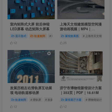
室内矩阵式大屏 前后伸缩
上海天文馆建筑模型空间漫
LED屏幕 动态矩阵大屏幕
游动画视频｜MP4｜
486.1M
显示形式
轨道矩阵
# LED屏幕
展馆效果图
# 矩阵大屏
# 上海市天文馆
# 室内大屏幕
# 
12
25
5
发展历程左右滑轨屏互动展
济宁市博物馆新馆设计方案
项 电动轨道移动屏
｜353页｜PDF｜18.61M
轨道矩阵
# 滑轨屏
# 发展历程
# 发展历程互动
展馆展厅方案
# 博物馆设计方案
12
12