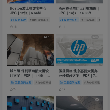
Boston波士顿游客中心｜
湖南移动展厅设计效果图｜
JPG｜12张｜6.64M
JPG｜14张｜14.38M
展馆展厅
# 国外展馆案例
# 数字沙盘
展馆效果图
# 美国展馆
# 中国移动
# 运营商
18
11
7
6
城市组 保利華南部大厦设
伍兹贝格 北京惠普大厦办
计方案｜PDF｜114页｜
公楼初步方案｜PDF｜77
48.29M
页｜18.57M
工装空间方案
# 办公空间设计
# 办公室设计
工装空间方案
# 保利办公设计
# 办公空间设计
#
24
12