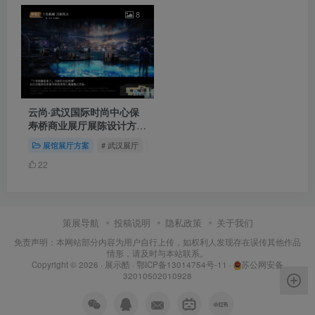
8
云尚·武汉国际时尚中心保
寿桥商业展厅展陈设计方案
｜42页｜PDF｜15.92M
展馆展厅方案
# 武汉展厅
# 商业展厅
# 商业故事博物馆
22
策展导航
投稿说明
隐私政策
关于我们
免责声明：本网站部分内容为用户自行上传，如权利人发现存在误传其他作品
情形，请及时与本站联系。
Copyright © 2026 ·
展示酷
·
鄂ICP备13014754号-11
·
苏公网安备
32010502010928