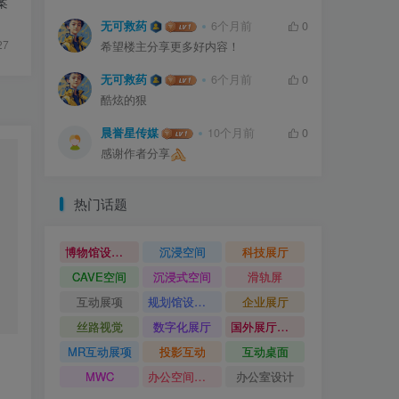
案
无可救药
6个月前
0
27
希望楼主分享更多好内容！
无可救药
6个月前
0
酷炫的狠
晨誉星传媒
10个月前
0
感谢作者分享
热门话题
博物馆设计方案
沉浸空间
科技展厅
CAVE空间
沉浸式空间
滑轨屏
互动展项
规划馆设计方案
企业展厅
丝路视觉
数字化展厅
国外展厅案例
MR互动展项
投影互动
互动桌面
MWC
办公空间设计
办公室设计