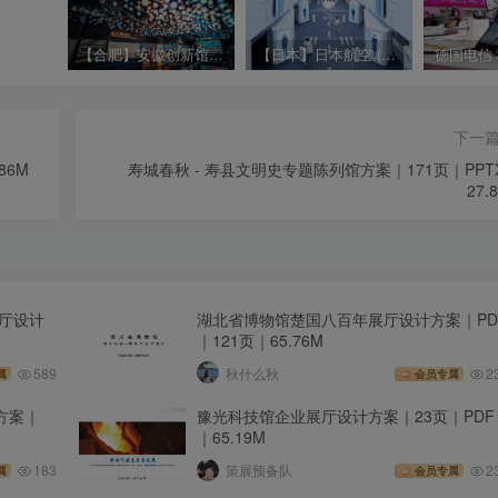
【合肥】安徽创新馆现场实拍 高清照片视频（342个文件打包）
【日本】日本航空 (JAL) 天空博物馆现场视频照片｜JPG+MP4｜36个｜53.24M
下一
86M
寿城春秋 - 寿县文明史专题陈列馆方案｜171页｜PPT
27.
厅设计
湖北省博物馆楚国八百年展厅设计方案｜PD
｜121页｜65.76M
589
秋什么秋
2
属
会员专属
方案｜
豫光科技馆企业展厅设计方案｜23页｜PDF
｜65.19M
183
策展预备队
2
属
会员专属