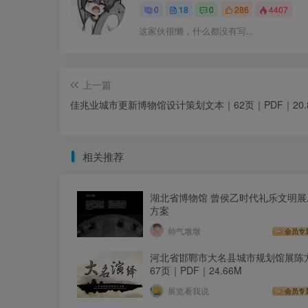
0
18
0
286
4407
这家伙很懒，什么都没有写...
上一篇
佳兆业城市更新博物馆设计策划文本｜62页｜PDF｜20.
相关推荐
湖北省博物馆 曾侯乙时代礼乐文明展
方案
帅气墩墩
会员专
河北省邯鄲市大名县城市规划馆展陈
67页｜PDF｜24.66M
展览看我说
会员专