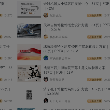
7页｜
余姚机器人小镇客厅展览中心｜81页｜PDF
｜42M
275
啾什么啾
3
属
会员专属
天津自然博物馆概念设计方案｜81页｜PPT
｜112.01M
359
搞杯奶茶喝喝
2
属
会员专属
计文件
珠海经济特区建立40周年展深化设计方案｜
60页｜PPTX｜29.96M
280
有头脑和会高兴
2
属
会员专属
T｜88
成都市四川博物院三苏主题文物特展方案｜
187页｜PDF｜52M
146
策展预备队
3
属
会员专属
22页｜
济宁孔子博物馆展陈设计方案｜167页｜PD
｜60.93M
291
可口可乐不开花
2
属
会员专属