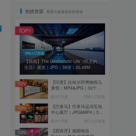
热榜资源
看看大家最喜欢的资源
TOP1
299人已阅读
【韩国】The Democratic Life《民主的
生活》展览｜JPG｜38张｜20.48M
【印度】比哈尔邦博物馆儿
TOP2
童馆｜MP4&JPG｜32个｜
16.44M
3个月前
258人已阅读
【巴拿马】巴拿马运河互动
TOP3
中心展厅｜JPG&MP4｜39
个｜293.64M
3个月前
257人已阅读
【西班牙】德国电信
TOP4