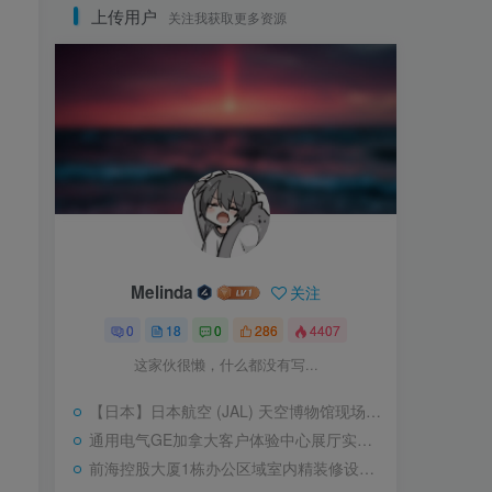
上传用户
关注我获取更多资源
Melinda
关注
0
18
0
286
4407
这家伙很懒，什么都没有写...
【日本】日本航空 (JAL) 天空博物馆现场视频照片｜JPG+MP4｜36个｜53.24M
通用电气GE加拿大客户体验中心展厅实拍照片｜18个｜JPG+MP4｜94.07M
前海控股大厦1栋办公区域室内精装修设计｜PDF｜100页｜125.37M