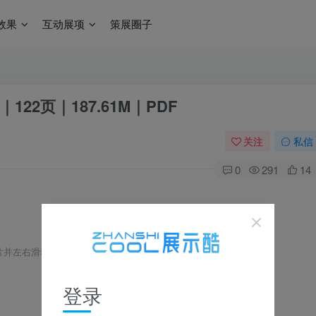
效果
互动展项
策展圈子
2页｜187.61M｜PDF
关注
私信
0
291
14
片并左右滑动浏览，更多资料在下载区获取
登录