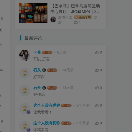
【巴拿马】巴拿马运河互动
中心展厅｜JPG&MP4｜39
个｜293.64M
溜溜不太
会员专属
18
溜
257
X
最新评论
54
卡修
8天前
0
可以 厉害
84
石头
14天前
0
好东西
石头
14天前
0
好作品
01
这个人没有昵称
3个月前
0
F
让我看看！
49
这个人没有昵称
3个月前
0
让我看看