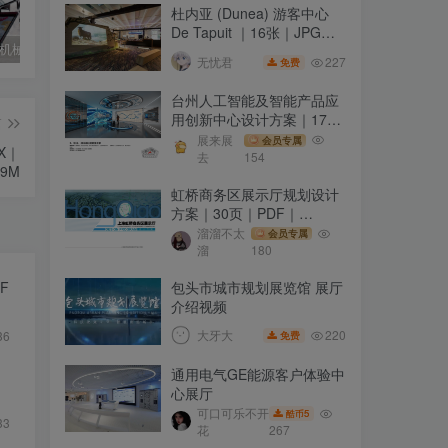
杜内亚 (Dunea) 游客中心
De Tapuit ｜16张｜JPG｜
德国电信 机械臂举屏展岛 AR白模场景展示
【合肥】安徽省科技馆新馆 现场实拍90张高清摄影大图打包
台湾台北惊艳梦想馆
4.63M
227
无忧君
免费
台州人工智能及智能产品应
用创新中心设计方案｜170
篇
页｜PPTX｜89.55M
展来展
会员专属
X｜
去
154
89M
虹桥商务区展示厅规划设计
方案｜30页｜PDF｜
14.77M
溜溜不太
会员专属
溜
180
包头市城市规划展览馆 展厅
F
介绍视频
220
大牙大
36
免费
通用电气GE能源客户体验中
心展厅
可口可乐不开
5
酷币
33
花
267