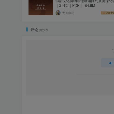
仰韶文化博物馆遗址馆陈列展览深化
｜314页｜PDF｜164.5M
无可救药
会员专
评论
抢沙发