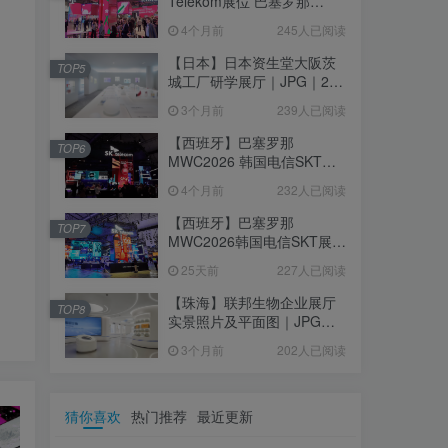
Telekom展位 巴塞罗那
MWC2026｜MP4｜1080P
4个月前
245人已阅读
｜77.42M
【日本】日本资生堂大阪茨
TOP5
城工厂研学展厅｜JPG｜26
张｜17.52M
3个月前
239人已阅读
【西班牙】巴塞罗那
TOP6
MWC2026 韩国电信SKT展
台｜MP4｜1080P｜
4个月前
232人已阅读
105.67M
【西班牙】巴塞罗那
TOP7
MWC2026韩国电信SKT展台
照片+视频｜JPG+MP4｜16
25天前
227人已阅读
个｜16.51M
【珠海】联邦生物企业展厅
TOP8
实景照片及平面图｜JPG｜
18张｜14.15M
3个月前
202人已阅读
猜你喜欢
热门推荐
最近更新