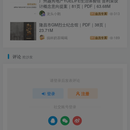
广州越秀地产YUELIFE生活体验馆 普利策设
计概念意向提案｜81页｜PDF｜63.68M
龙头小鹅
313
会员专属
隆昌市GM烈士纪念馆｜PDF｜38页｜
23.71M
搞杯奶茶喝喝
189
会员专属
评论
抢沙发
请登录后发表评论
登录
注册
社交账号登录