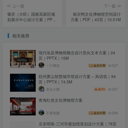
上一篇
下一篇
肇庆（大旺）国家高新区规
南京鸭文化博物馆空间设计
划展示中心设计方案｜PPTX
方案｜PDF｜43页｜10.51M
｜43页｜212.97M
相关推荐
现代埃及博物馆概念设计意向文本方案｜24
页｜PPTX｜15M
一个网友
537
会员专属
杭州萧山智慧城市馆设计方案 – 风语筑｜94
页｜PPTX｜74.5M
207
龙头小鹅
5
酷币
青海红色文化博物馆方案
不爱画图
299
会员专属
京东明珠-三河市规划馆策划设计方案｜78页