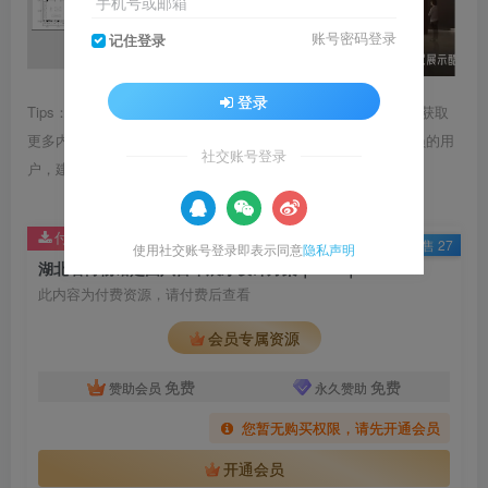
手机号或邮箱
账号密码登录
记住登录
登录
Tips：1.内容图片或视频可能会有压缩，若文章提供下载服务，获取
更多内容（无展示酷水印）可在下方下载； 2.没有百度网盘会员的用
社交账号登录
户，建议用123云盘可获得更快的下载速度。
付费资源
已售 27
使用社交账号登录即表示同意
隐私声明
湖北省博物馆楚国八百年展厅设计方案｜PDF｜121页｜65.76M
此内容为付费资源，请付费后查看
会员专属资源
免费
免费
赞助会员
永久赞助
您暂无购买权限，请先开通会员
开通会员