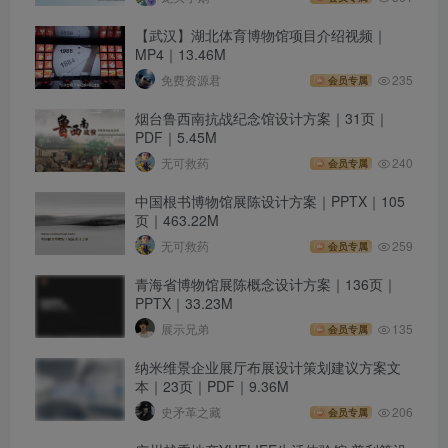
【武汉】湖北体育博物馆项目介绍视频｜
MP4｜13.46M
免费资源君
235
会员专属
烟台鲁西南抗战纪念馆设计方案｜31页｜
PDF｜5.45M
无可救药
240
会员专属
中国根书博物馆展陈设计方案｜PPTX｜105
页｜463.22M
无可救药
259
会员专属
青海省博物馆展陈概念设计方案｜136页｜
PPTX｜33.23M
展示兄弟
135
会员专属
纳米维景企业展厅布展设计策划建议方案文
本｜23页｜PDF｜9.36M
史矛革之藏
206
会员专属