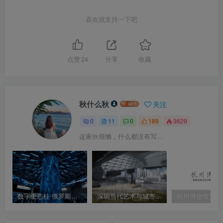
喜欢就支持一下吧
点赞
24
分享
收藏
秋什么秋
关注
0
11
0
189
3629
这家伙很懒，什么都没有写...
数字生态柱 俄罗斯大树 Transform the Atom
深圳当代艺术与城市规划馆 Shenzhen Urban Planning Museum