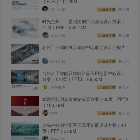
｜PDF｜111.25M
展示兄弟
229
会员专属
时光贵州——贵州文创产业基地设计方案｜
71页｜PDF｜240.17M
龙头小鹅
256
会员专属
苏州工业园区展示体验中心展厅设计汇报片
秋什么秋
274
会员专属
台州人工智能及智能产品应用创新中心设计
方案｜170页｜PPTX｜89.55M
展来展去
154
会员专属
武侯祠孔明苑博物馆策展方案｜65页｜PPTX
｜103.76M
柳絮
315
会员专属
义乌科技创业新区展示厅布展设计方案｜43
页｜PPT｜57.8M
龙头小鹅
361
会员专属