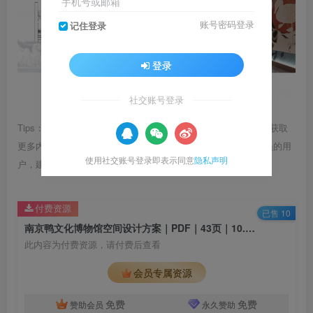
手机号或邮箱
账号密码登录
记住登录
登录
社交账号登录
Tips：1.内容图片或视频可能会有压缩，若文章提供下载服务，获取
更多内容（无展示酷水印）可在下方下载； 2.没有百度网盘会员的用
使用社交账号登录即表示同意
隐私声明
户，建议用123云盘可获得更快的下载速度。
付费资源
已售 10
南京鸭文化博物馆空间设计方案｜PDF｜43页｜10.51M
此内容为付费资源，请付费后查看
会员专属资源
免费
免费
赞助会员
永久赞助