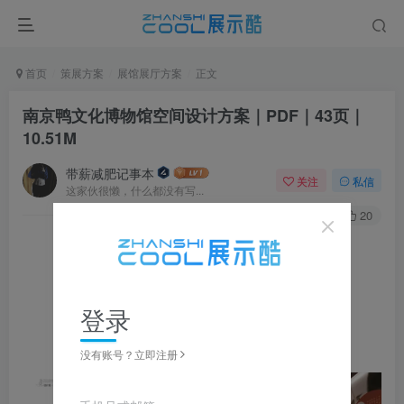
首页
策展方案
展馆展厅方案
正文
南京鸭文化博物馆空间设计方案｜PDF｜43页｜
10.51M
带薪减肥记事本
关注
私信
这家伙很懒，什么都没有写...
0
284
20
▼ 图片点击放大，左右滑动浏览，全套资源可下载获取 ▼
登录
没有账号？立即注册