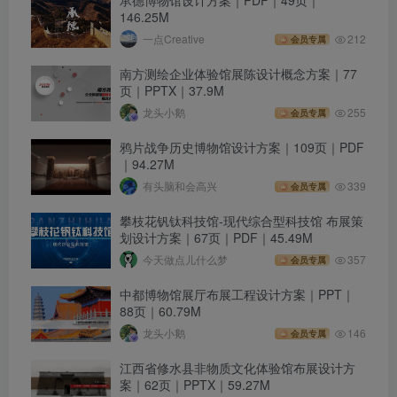
146.25M
一点Creative
212
会员专属
南方测绘企业体验馆展陈设计概念方案｜77
页｜PPTX｜37.9M
龙头小鹅
255
会员专属
鸦片战争历史博物馆设计方案｜109页｜PDF
｜94.27M
有头脑和会高兴
339
会员专属
攀枝花钒钛科技馆-现代综合型科技馆 布展策
划设计方案｜67页｜PDF｜45.49M
今天做点儿什么梦
357
会员专属
中都博物馆展厅布展工程设计方案｜PPT｜
88页｜60.79M
龙头小鹅
146
会员专属
江西省修水县非物质文化体验馆布展设计方
案｜62页｜PPTX｜59.27M