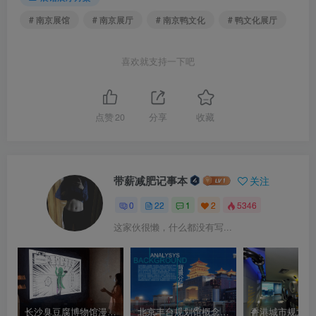
# 南京展馆
# 南京展厅
# 南京鸭文化
# 鸭文化展厅
喜欢就支持一下吧
点赞
20
分享
收藏
带薪减肥记事本
关注
0
22
1
2
5346
这家伙很懒，什么都没有写...
长沙臭豆腐博物馆漫画合影互动 按动作拍照合影生产故事性漫画
北京丰台规划馆概念设计方案