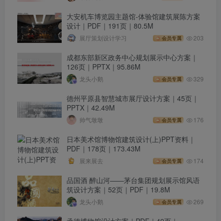
⼤安机车博览园主题馆-体验馆建筑展陈⽅案
设计｜PDF｜191页｜80.5M
展厅策划设计学习
203
会员专属
成都东部新区政务中心规划展示中心方案｜
126页｜PPTX｜95.86M
龙头小鹅
329
会员专属
德州平原县智慧城市展厅设计方案｜45页｜
PPTX｜42.49M
帅气墩墩
176
会员专属
日本美术馆博物馆建筑设计(上)PPT资料｜
PDF｜178页｜173.43M
展来展去
174
会员专属
品国酒 醉山河——茅台集团规划展示馆风语
筑设计方案｜52页｜PDF｜19.8M
龙头小鹅
269
会员专属
承德博物馆设计方案｜PDF｜49页｜