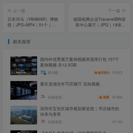
上一篇
下一篇
日本洋马（YANMAR）博物
德国电网企业TransnetBW游
馆｜JPG+MP4｜51个｜
客中心展厅｜JPG｜19张｜
770.87M
13.88M
相关推荐
国内外优秀展厅案例视频资源库打包 157个
案例视频 共12.5GB
623
展示酷
39.9
酷币
重庆龙湖光年TOD展厅 实拍视频
266
丝路视觉
免费
深圳市宝安区城市规划展览馆｜寻访城市的
传承与变革
丝路视觉
140