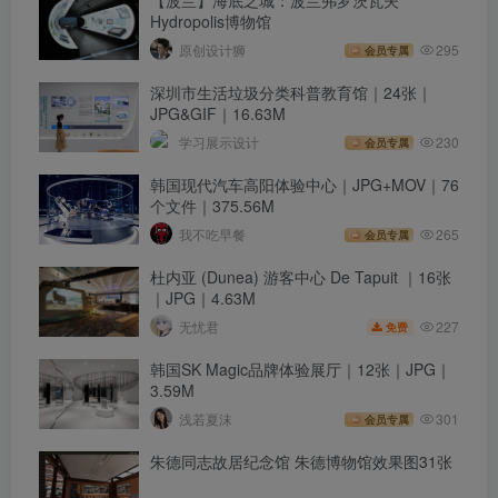
【波兰】海底之城：波兰弗罗茨瓦夫
Hydropolis博物馆
原创设计狮
295
会员专属
深圳市生活垃圾分类科普教育馆｜24张｜
JPG&GIF｜16.63M
学习展示设计
230
会员专属
韩国现代汽车高阳体验中心｜JPG+MOV｜76
个文件｜375.56M
我不吃早餐
265
会员专属
杜内亚 (Dunea) 游客中心 De Tapuit ｜16张
｜JPG｜4.63M
227
无忧君
免费
韩国SK Magic品牌体验展厅｜12张｜JPG｜
3.59M
浅若夏沫
301
会员专属
朱德同志故居纪念馆 朱德博物馆效果图31张