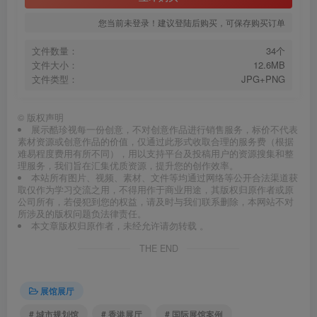
您当前未登录！建议登陆后购买，可保存购买订单
文件数量：
34个
文件大小：
12.6MB
文件类型：
JPG+PNG
©
版权声明
展示酷珍视每一份创意，不对创意作品进行销售服务，标价不代表
素材资源或创意作品的价值，仅通过此形式收取合理的服务费（根据
难易程度费用有所不同），用以支持平台及投稿用户的资源搜集和整
理服务，我们旨在汇集优质资源，提升您的创作效率。
本站所有图片、视频、素材、文件等均通过网络等公开合法渠道获
取仅作为学习交流之用，不得用作于商业用途，其版权归原作者或原
公司所有，若侵犯到您的权益，请及时与我们联系删除，本网站不对
所涉及的版权问题负法律责任。
本文章版权归原作者，未经允许请勿转载 。
THE END
展馆展厅
# 城市规划馆
# 香港展厅
# 国际展馆案例