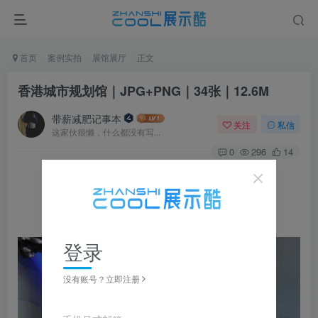
首页
案例实拍
展馆展厅
正文
香港城市规划馆｜JPG+PNG｜34张｜12.6M
带薪减肥记事本
关注
私信
这家伙很懒，什么都没有写...
0
296
14
▼ 图片点击放大，左右滑动浏览，全套资源可下载获取 ▼
登录
没有账号？立即注册