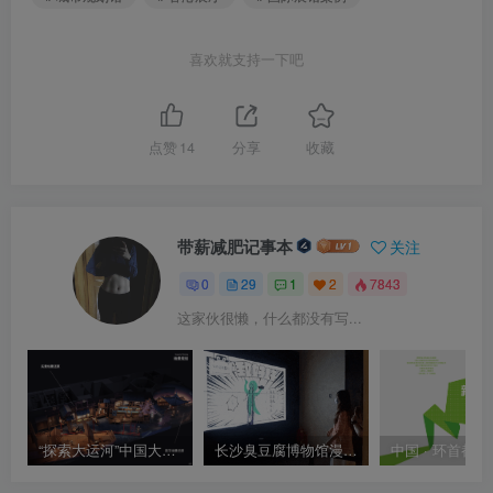
喜欢就支持一下吧
点赞
14
分享
收藏
带薪减肥记事本
关注
0
29
1
2
7843
这家伙很懒，什么都没有写...
“探索大运河”中国大运河博物馆展览布展方案
长沙臭豆腐博物馆漫画合影互动 按动作拍照合影生产故事性漫画