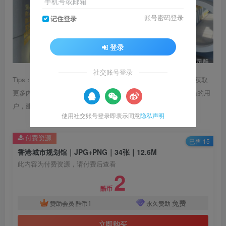
手机号或邮箱
账号密码登录
记住登录
登录
社交账号登录
Tips：1.内容图片或视频可能会有压缩，若文章提供下载服务，获取
更多内容（无展示酷水印）可在下方下载； 2.没有百度网盘会员的用
户，建议用123云盘可获得更快的下载速度。
使用社交账号登录即表示同意
隐私声明
付费资源
已售 15
香港城市规划馆｜JPG+PNG｜34张｜12.6M
此内容为付费资源，请付费后查看
2
酷币
1
免费
赞助会员
酷币
永久赞助
立即购买