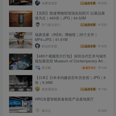
免费资源君
205
会员专属
【安阳】殷墟博物馆现场实拍照片 以展品展
墙为主｜460张｜JPG｜64.52M
学习展示设计
330
会员专属
瑞典宜家（IKEA）博物馆｜25个文件｜
MP4+JPG｜41.61M
奶油舒芙蕾
305
会员专属
【485个视频照片打包】深圳当代艺术与城市
规划展览馆 Museum of Contemporary Art &
Planning Exhibition
104
展示酷
16.9
酷币
【日本】日本木内建设百年历史馆｜JPG｜8
张｜9.36M
展览看我说
190
会员专属
HRG东盟智能装备制造产业基地展厅
展示云
360