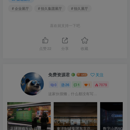
# 企业展厅
# 恒久集团展厅
# 恒久展厅
喜欢就支持一下吧
点赞
22
分享
收藏
免费资源君
关注
0
26
1
1
7079
这家伙很懒，什么都没有写...
足球游戏互动 战略布场互动大屏 足球比赛多点触控大屏
東洋制罐集团东京总部创新展厅｜6张｜JPG｜403K