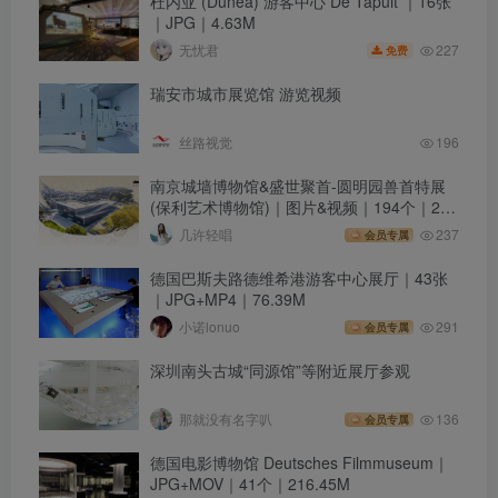
杜内亚 (Dunea) 游客中心 De Tapuit ｜16张
｜JPG｜4.63M
227
无忧君
免费
瑞安市城市展览馆 游览视频
丝路视觉
196
南京城墙博物馆&盛世聚首-圆明园兽首特展
(保利艺术博物馆)｜图片&视频｜194个｜2K
｜3.02G
几许轻唱
237
会员专属
德国巴斯夫路德维希港游客中心展厅｜43张
｜JPG+MP4｜76.39M
小诺lonuo
291
会员专属
深圳南头古城“同源馆”等附近展厅参观
那就没有名字叭
136
会员专属
德国电影博物馆 Deutsches Filmmuseum｜
JPG+MOV｜41个｜216.45M