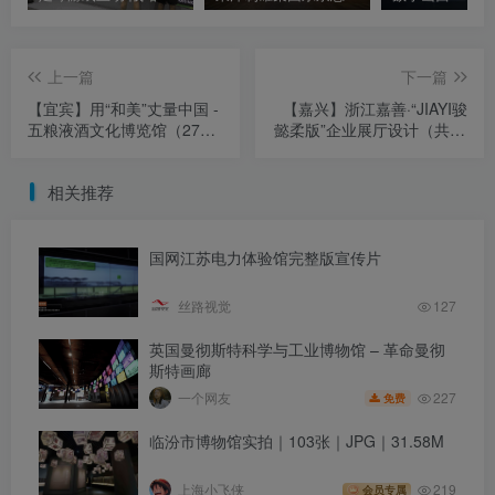
上一篇
下一篇
【宜宾】用“和美”丈量中国 -
【嘉兴】浙江嘉善·“JIAYI骏
五粮液酒文化博览馆（27张
懿柔版”企业展厅设计（共23
5K照片）
个文件打包）
相关推荐
国网江苏电力体验馆完整版宣传片
丝路视觉
127
英国曼彻斯特科学与工业博物馆 – 革命曼彻
斯特画廊
227
一个网友
免费
临汾市博物馆实拍｜103张｜JPG｜31.58M
上海小飞侠
219
会员专属