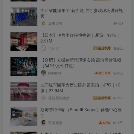
浙江省能源集团“新浙能”展厅参观现场讲解视
频
展来展去
158
【日本】伊势半红粉博物馆｜JPG｜17张｜
2.91M
大牙大
206
会员专属
【合肥】安徽创新馆现场实拍 高清照片视频
（342个文件打包）
382
Melinda
19.9
酷币
龙门红军园革命历史陈列馆实拍｜JPG｜16
张｜27.94M
最新展馆案例
198
会员专属
斯姆菲特卡帕（Smurfit Kappa）体验中心展
厅
152
艺术观点
3
酷币