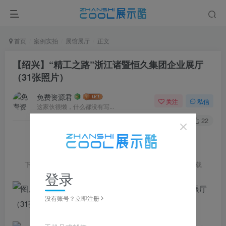
首页
案例实拍
展馆展厅
正文
【绍兴】“精工之路”浙江诸暨恒久集团企业展厅
（31张照片）
免费资源君
关注
私信
这家伙很懒，什么都没有写...
0
147
22
下方图片点击可放大，可左右滑动浏览，获取更多图片请下载
登录
没有账号？立即注册