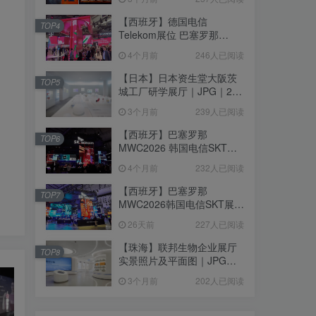
【西班牙】德国电信
TOP4
Telekom展位 巴塞罗那
MWC2026｜MP4｜1080P
4个月前
246人已阅读
｜77.42M
【日本】日本资生堂大阪茨
TOP5
城工厂研学展厅｜JPG｜26
张｜17.52M
3个月前
239人已阅读
【西班牙】巴塞罗那
TOP6
MWC2026 韩国电信SKT展
台｜MP4｜1080P｜
4个月前
232人已阅读
105.67M
【西班牙】巴塞罗那
TOP7
MWC2026韩国电信SKT展台
照片+视频｜JPG+MP4｜16
26天前
227人已阅读
个｜16.51M
【珠海】联邦生物企业展厅
TOP8
实景照片及平面图｜JPG｜
18张｜14.15M
3个月前
202人已阅读