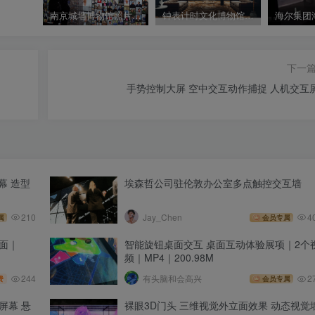
南京城墙博物馆照片互动墙体验演示视频 数字化照片墙2
钟表计时文化博物馆概念设计方案｜54页｜PPTX｜69.05M
下一
手势控制大屏 空中交互动作捕捉 人机交互
幕 造型
埃森哲公司驻伦敦办公室多点触控交互墙
210
Jay_Chen
4
属
会员专属
面｜
智能旋钮桌面交互 桌面互动体验展项｜2个
频｜MP4｜200.98M
244
有头脑和会高兴
2
费
会员专属
屏幕 悬
裸眼3D门头 三维视觉外立面效果 动态视觉