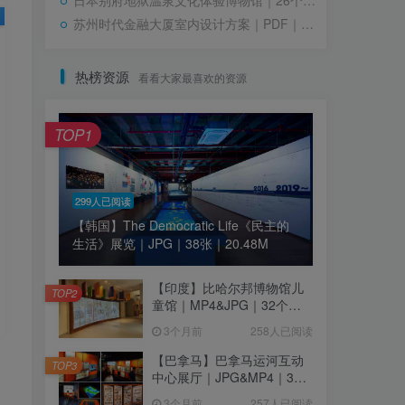
苏州时代金融大厦室内设计方案｜PDF｜68页｜28.39M
热榜资源
看看大家最喜欢的资源
TOP1
299人已阅读
【韩国】The Democratic Life《民主的
生活》展览｜JPG｜38张｜20.48M
【印度】比哈尔邦博物馆儿
TOP2
童馆｜MP4&JPG｜32个｜
16.44M
3个月前
258人已阅读
【巴拿马】巴拿马运河互动
TOP3
中心展厅｜JPG&MP4｜39
个｜293.64M
3个月前
257人已阅读