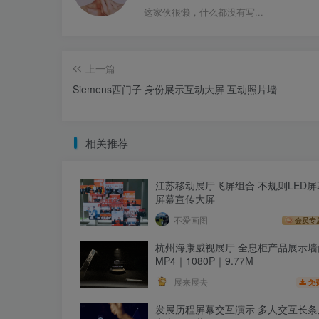
这家伙很懒，什么都没有写...
上一篇
Siemens西门子 身份展示互动大屏 互动照片墙
相关推荐
江苏移动展厅飞屏组合 不规则LED屏
屏幕宣传大屏
不爱画图
会员专
杭州海康威视展厅 全息柜产品展示墙
MP4｜1080P｜9.77M
展来展去
免
发展历程屏幕交互演示 多人交互长条