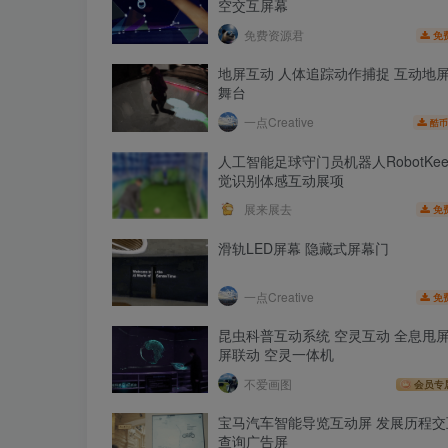
空交互屏幕
免费资源君
免
地屏互动 人体追踪动作捕捉 互动地
舞台
一点Creative
酷币
人工智能足球守门员机器人RobotKeep
觉识别体感互动展项
展来展去
免
滑轨LED屏幕 隐藏式屏幕门
一点Creative
免
昆虫科普互动系统 空灵互动 全息甩屏
屏联动 空灵一体机
不爱画图
会员专
宝马汽车智能导览互动屏 发展历程交
查询广告屏