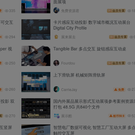
面展项
335
免费资源君
1
费
会员专属
屏可交互
卡片感应互动投影 数字城市概况互动展台
Digital City Profile
294
展来展去
4
会员专属
er 视
Tangible Bar 多点交互 旋钮感应互动桌
250
Fourdou
1
费
会员专属
上下滑轨屏 机械矩阵滑轨屏
260
2
CarrieJay
费
免费
投影 双
国内外展品展示形式互动展项参考案例资源
打包 48.5G 共840个文件
5
270
展示酷
59.9
属
酷币
互竖屏
智慧电厂数据可视化 智慧工厂互动大屏 多
触控交互屏