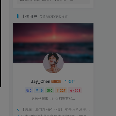
上传用户
关注我获取更多资源
Jay_Chen
关注
0
19
0
327
4958
这家伙很懒，什么都没有写...
【珠海】联邦生物企业展厅实景照片及平面图｜JPG｜18张｜14.15M
日本别府地狱温泉文化体验博物馆｜26个｜JPG+MP4｜60.46M