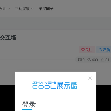
效果
互动展项
策展圈子
交互墙
关注
私信
0
403
21
登录