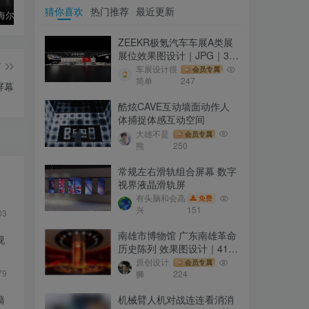
猜你喜欢
热门推荐
最近更新
海尔集团海尔智家001号体验中心沉浸式投影智慧家庭体验空间
浙东运河文化园/博物馆方案陈列布展工程方案
南京城墙博物馆照片互动墙体验演示视频 数字化照片墙参考1
ZEEKR极氪汽车车展A类展
展位效果图设计｜JPG｜31
篇
张｜35.64M
车展设计很
会员专属
简单
247
屏幕
酷炫CAVE互动墙面动作人
体捕捉体感互动空间
大雄不是
会员专属
熊
250
常规左右滑轨组合屏幕 数字
视界液晶滑轨屏
有头脑和会高
免费
兴
151
03
南雄市博物馆 广东南雄革命
视
历史陈列 效果图设计｜41张
｜JPG｜20.54M
原创设计
会员专属
79
狮
224
机械臂人机对战连连看消消
墙