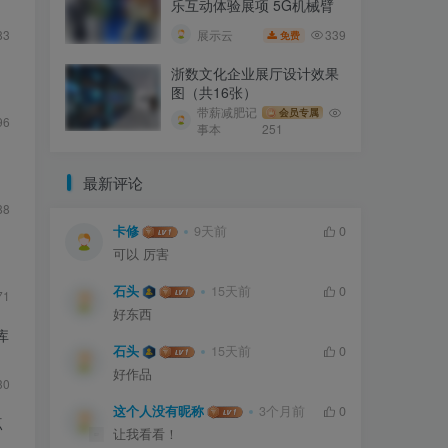
乐互动体验展项 5G机械臂
339
展示云
83
免费
浙数文化企业展厅设计效果
图（共16张）
带薪减肥记
会员专属
96
事本
251
最新评论
88
卡修
9天前
0
可以 厉害
石头
15天前
0
71
好东西
库
石头
15天前
0
好作品
30
这个人没有昵称
3个月前
0
点
让我看看！