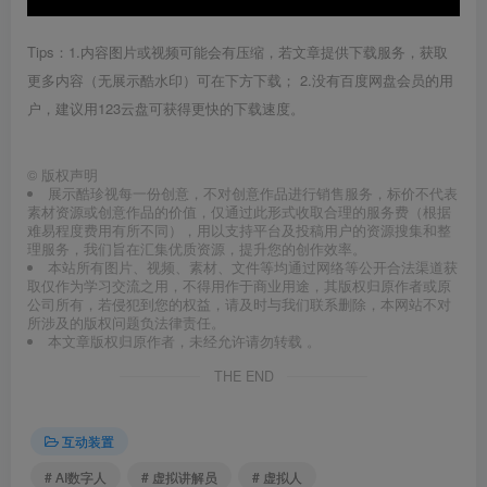
Tips：1.内容图片或视频可能会有压缩，若文章提供下载服务，获取
更多内容（无展示酷水印）可在下方下载； 2.没有百度网盘会员的用
户，建议用123云盘可获得更快的下载速度。
©
版权声明
展示酷珍视每一份创意，不对创意作品进行销售服务，标价不代表
素材资源或创意作品的价值，仅通过此形式收取合理的服务费（根据
难易程度费用有所不同），用以支持平台及投稿用户的资源搜集和整
理服务，我们旨在汇集优质资源，提升您的创作效率。
本站所有图片、视频、素材、文件等均通过网络等公开合法渠道获
取仅作为学习交流之用，不得用作于商业用途，其版权归原作者或原
公司所有，若侵犯到您的权益，请及时与我们联系删除，本网站不对
所涉及的版权问题负法律责任。
本文章版权归原作者，未经允许请勿转载 。
THE END
互动装置
# AI数字人
# 虚拟讲解员
# 虚拟人