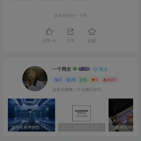
喜欢就支持一下吧
点赞
14
分享
收藏
一个网友
关注
0
23
0
4
6337
这家伙很懒，什么都没有写...
迪拜未来博物馆｜1080P｜MP4｜39.84M
武汉市黄陂区盘龙城遗址博物馆展览陈列方案