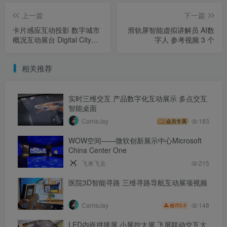
上一篇
下一篇
卡片感应互动投影 数字城市
滑轨屏智能虚拟讲解员 AI数
概况互动展台 Digital City
字人 参考视频 3 个
Profile
相关推荐
实时三维交互 产品数字化互动展示 多点交互
智能桌面
CarrieJay
183
会员专属
WOW空间——微软创新展示中心Microsoft
China Center One
飞来飞去
215
医院3D智能寻路 三维寻路导航互动展项视频
148
CarrieJay
2.5
酷币
LED内嵌拼接屏 小屏控大屏 飞屏联动交互大