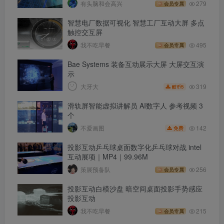
有头脑和会高兴
279
会员专属
智慧电厂数据可视化 智慧工厂互动大屏 多点
触控交互屏
我不吃早餐
495
会员专属
Bae Systems 装备互动展示大屏 大屏交互演
示
319
大牙大
5
酷币
滑轨屏智能虚拟讲解员 AI数字人 参考视频 3
个
142
不爱画图
免费
投影互动乒乓球桌面数字化乒乓球对战 intel
互动展项｜MP4｜99.96M
策展预备队
256
会员专属
投影互动白模沙盘 暗空间桌面投影手势感应
投影互动
我不吃早餐
215
会员专属