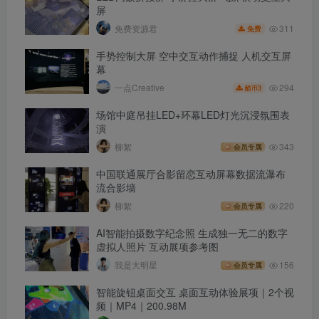
屏
311
免费资源君
免费
手势控制大屏 空中交互动作捕捉 人机交互屏
幕
294
一点Creative
3
酷币
场馆中庭吊挂LED+环幕LED灯光沉浸氛围表
演
柳絮
343
会员专属
中国联通展厅合影留恋互动屏幕数据流瀑布
流合影墙
柳絮
220
会员专属
AI智能拍摄数字纪念照 生成独一无二的数字
虚拟人照片 互动展项参考图
我是大明星
156
会员专属
智能旋钮桌面交互 桌面互动体验展项｜2个视
频｜MP4｜200.98M