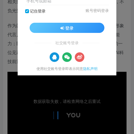
手机号或邮箱
相关部门的培训学习，逐步成为一名合格的文博工作者，不
负光荣使命和重大责任。
账号密码登录
记住登录
作为国博一位特殊的新员工，她既是虚拟世界博物馆的形象
登录
代言人，也拥有在现实世界博物馆深入不同岗位学习的能
社交账号登录
力；既是现代社会的一名“新青年”，也是从历史中走来的一
位见证者；她根植于中华民族文化基因，形成于新时代AI科
技前沿；她将是你在中国国家博物馆跨越时空的朋友。
使用社交账号登录即表示同意
隐私声明