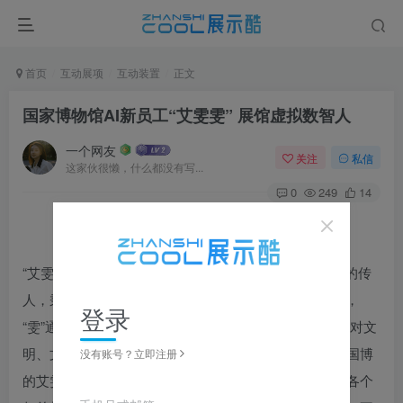
首页
互动展项
互动装置
正文
国家博物馆AI新员工“艾雯雯” 展馆虚拟数智人
一个网友
关注
私信
这家伙很懒，什么都没有写...
0
249
14
“艾雯雯”是一名出生于2000年5月4日的女孩，新世纪龙的传
人，秉承五四精神的新时代青年。“艾”通“AI”，也通“爱”，
登录
“雯”通“文”。名字寓意AI（人工智能）为技术基础，展示对文
明、文化、文物的喜爱，对文博工作的热爱。刚刚入职国博
没有账号？立即注册
的艾雯雯，带着对博物馆工作的热情和好奇，将通过在各个