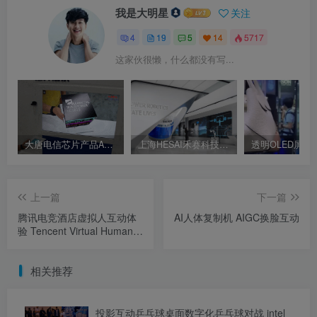
我是大明星
关注
4
19
5
14
5717
这家伙很懒，什么都没有写...
大唐电信芯片产品AR展示 AR互动屏幕
上海HESAI禾赛科技企业展厅 数字交互展厅 人机交互体验
上一篇
下一篇
腾讯电竞酒店虚拟人互动体
AI人体复制机 AIGC换脸互动
验 Tencent Virtual Human
Interactive Experience
相关推荐
投影互动乒乓球桌面数字化乒乓球对战 intel