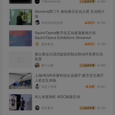
千核GeeksArt
234
会员专属
Siemens西门子 身份展示互动大屏 互动照片
墙
194
你猜你猜我是谁
5
酷币
Squint/Opera数字化互动展项集锦片段
Squint/Opera Exhibitions Showreel
184
展来展去
4
酷币
展台展会沉浸式旋钮控制台联动环形屏互动
装置
啾什么啾
480
会员专属
上海HESAI禾赛科技企业展厅 数字交互展厅
人机交互体验
531
我是大明星
免费
AI人体复制机 AIGC换脸互动
浅若夏沫
123
会员专属