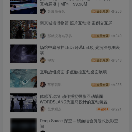
互动展项｜MP4｜99.96M
策展预备队
256
会员专属
南京城墙博物馆 照片互动墙 案例交互屏
那就没有名字叭
249
会员专属
场馆中庭吊挂LED+环幕LED灯光沉浸氛围表
演
柳絮
343
会员专属
互动旋钮桌面 多点触控互动桌面展项
芊芊若影
285
会员专属
体感互动墙-动作捕捉投影互动墙面-
WORDSLAND为宝马设计的互动装置
221
艺术观点
4
酷币
Deep Space 深空 – 镜面结合沉浸式投影空
间