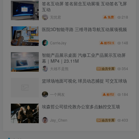
签名互动屏 签名留念互动展项 互动签名飞屏
互动
218
无忧君
免费
医院3D智能寻路 三维寻路导航互动展项视频
148
CarrieJay
2.5
酷币
智能产品展示桌面 汽修工业产品展示互动屏
幕｜MP4｜23.11M
大雄不是熊
354
会员专属
篮球场地面可视化 球员动态捕捉 可交互球场
184
一个网友
2
酷币
埃森哲公司驻伦敦办公室多点触控交互墙
Jay_Chen
403
会员专属