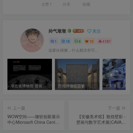
点赞
7
分享
收藏
帅气墩墩
关注
1
18
4
10
4187
这家伙很懒，什么都没有写...
湖北省博物馆 曾侯乙时代礼乐文明展厅设计方案
苏州博物馆西馆
上一篇
下一篇
WOW空间——微软创新展示
【安徽美术馆】敦煌壁影 -
中心Microsoft China Center
壁画与数字艺术展(CAVA沉
One
浸空间）