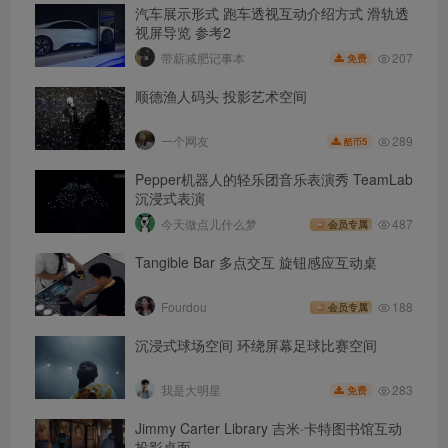
汽车展示形式 跑车透视互动介绍方式 滑轨透
视屏导览 参考2
207
带薪减肥记事本
免费
顺德渔人码头 投影艺术空间
289
一个网友
5
酷币
Pepper机器人的轻乐团音乐表演秀 TeamLab
沉浸式表演
今天做点儿什么梦
487
会员专属
Tangible Bar 多点交互 旋钮感应互动桌
Fourdou
188
会员专属
沉浸式球场空间 环绕屏幕足球比赛空间
283
我是大明星
免费
Jimmy Carter Library 吉米·卡特图书馆互动
投影桌面