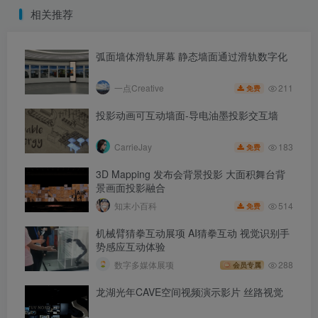
相关推荐
弧面墙体滑轨屏幕 静态墙面通过滑轨数字化
211
一点Creative
免费
投影动画可互动墙面-导电油墨投影交互墙
183
CarrieJay
免费
3D Mapping 发布会背景投影 大面积舞台背
景画面投影融合
514
知末小百科
免费
机械臂猜拳互动展项 AI猜拳互动 视觉识别手
势感应互动体验
数字多媒体展项
288
会员专属
龙湖光年CAVE空间视频演示影片 丝路视觉