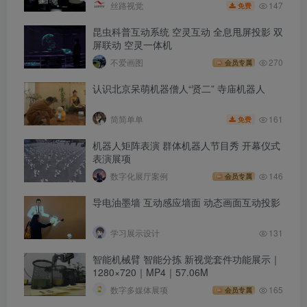
147
丝路视觉
免费
昆虫科普互动系统 空灵互动 全息甩屏投影 双
屏联动 空灵一体机
不爱画图
270
会员专属
认识北京呆萌机器僧人“贤二” 寺庙机器人
161
简简单单
免费
机器人矩阵表演 群体机器人节目秀 开幕仪式
表演展项
数字化展厅案例
146
会员专属
导电油墨墙 互动感应墙面 动态画面互动投影
学习展示设计
131
智能机械臂 智能分拣 新视觉套件功能展示｜
1280×720｜MP4｜57.06M
数字多媒体展项
165
会员专属