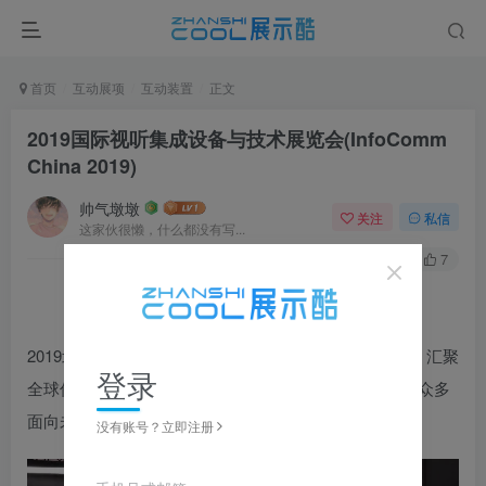
首页
互动展项
互动装置
正文
2019国际视听集成设备与技术展览会(InfoComm
China 2019)
帅气墩墩
关注
私信
这家伙很懒，什么都没有写...
0
111
7
2019北京InfoComm China，一年一度的视听行业盛会，汇聚
登录
全球优秀视听企业，展现最前端的视听技术动态，呈现众多
面向未来的创新专业视听和整合体验解决方案。
没有账号？立即注册