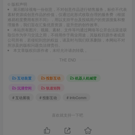
©
版权声明
展示酷珍视每一份创意，不对创意作品进行销售服务，标价不代表
素材资源或创意作品的价值，仅通过此形式收取合理的服务费（根据
难易程度费用有所不同），用以支持平台及投稿用户的资源搜集和整
理服务，我们旨在汇集优质资源，提升您的创作效率。
本站所有图片、视频、素材、文件等均通过网络等公开合法渠道获
取仅作为学习交流之用，不得用作于商业用途，其版权归原作者或原
公司所有，若侵犯到您的权益，请及时与我们联系删除，本网站不对
所涉及的版权问题负法律责任。
本文章版权归原作者，未经允许请勿转载 。
THE END
互动装置
投影互动
机器人机械臂
沉浸空间
轨道矩阵
# 互动展项
# 投影互动
# InfoComm
喜欢就支持一下吧