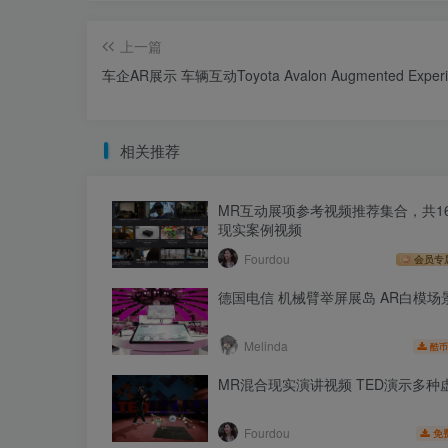
上一篇
车企AR展示 车辆互动Toyota Avalon Augmented Experi
相关推荐
MR互动展项参考视频推荐集合，共1
现实案例视频
Fourdou
会员专
德国电信 机械臂举屏展岛 AR白模场
Melinda
酷币
MR混合现实演讲视频 TED演示多种
Fourdou
免