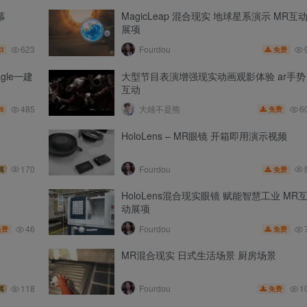
幕
MagicLeap 混合现实 地球星系演示 MR互
展项
623
Fourdou
3
免费
le一建
大型节目表演增强现实动画观影体验 ar手势
互动
485
6
大雄不是熊
.9
免费
HoloLens – MR眼镜 开箱即用演示视频
170
Fourdou
免费
属
HoloLens混合现实眼镜 赋能智慧工业 MR
动展项
46
Fourdou
免费
免费
MR混合现实 日式生活场景 厨房场景
1
118
Fourdou
免费
属