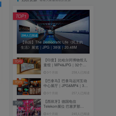
TOP1
299人已阅读
【韩国】The Democratic Life《民主的
生活》展览｜JPG｜38张｜20.48M
【印度】比哈尔邦博物馆儿
TOP2
童馆｜MP4&JPG｜32个｜
16.44M
3个月前
258人已阅读
【巴拿马】巴拿马运河互动
TOP3
中心展厅｜JPG&MP4｜39
个｜293.64M
3个月前
257人已阅读
【西班牙】德国电信
TOP4
Telekom展位 巴塞罗那
MWC2026｜MP4｜1080P
4个月前
245人已阅读
｜77.42M