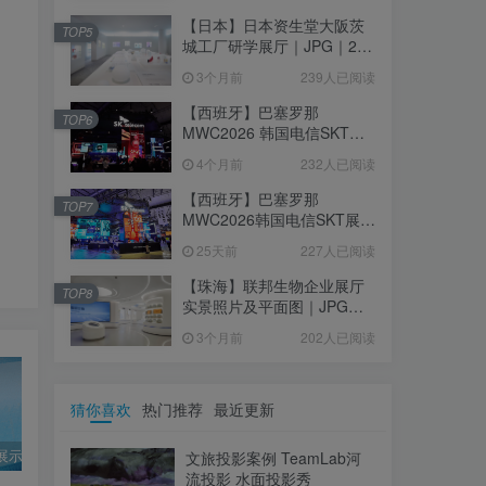
【日本】日本资生堂大阪茨
TOP5
城工厂研学展厅｜JPG｜26
张｜17.52M
3个月前
239人已阅读
【西班牙】巴塞罗那
TOP6
MWC2026 韩国电信SKT展
台｜MP4｜1080P｜
4个月前
232人已阅读
105.67M
【西班牙】巴塞罗那
TOP7
MWC2026韩国电信SKT展台
照片+视频｜JPG+MP4｜16
25天前
227人已阅读
个｜16.51M
【珠海】联邦生物企业展厅
TOP8
实景照片及平面图｜JPG｜
18张｜14.15M
3个月前
202人已阅读
猜你喜欢
热门推荐
最近更新
智能产品展示桌面 汽修工业产品展示互动屏幕｜MP4｜23.11M
2022进博会 爱普生展位设计效果
第十三届中国（贵州）国际酒类博览会 茅台展台效果设计
文旅投影案例 TeamLab河
流投影 水面投影秀