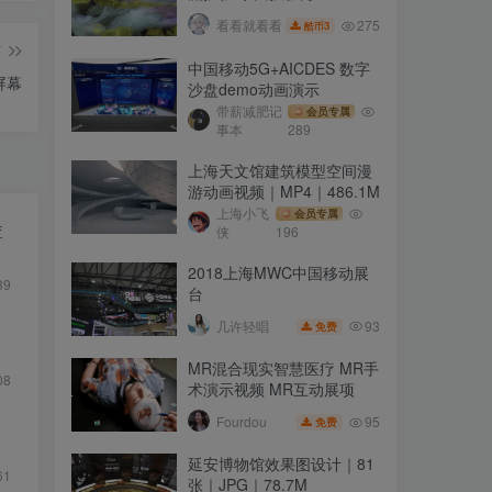
275
看看就看看
3
酷币
篇
中国移动5G+AICDES 数字
屏幕
沙盘demo动画演示
带薪减肥记
会员专属
事本
289
上海天文馆建筑模型空间漫
游动画视频｜MP4｜486.1M
上海小飞
会员专属
查
侠
196
2018上海MWC中国移动展
39
台
93
几许轻唱
免费
MR混合现实智慧医疗 MR手
08
术演示视频 MR互动展项
95
Fourdou
免费
延安博物馆效果图设计｜81
61
张｜JPG｜78.7M