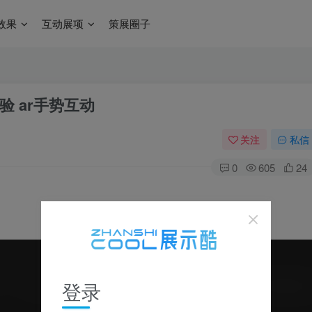
效果
互动展项
策展圈子
 ar手势互动
关注
私信
0
605
24
登录