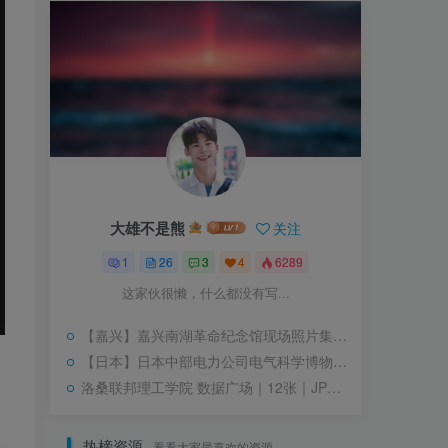
大雄不是熊
关注
1
26
3
4
6289
这家伙很懒，什么都没有写...
【嘉兴】嘉兴南湖革命纪念馆现场照片集锦｜JPG｜271个｜5K｜1.24G
【日本】日本中部电力公司电气科学博物馆｜JPG+PNG｜76张｜22.68M
洛桑联邦理工学院 数据广场｜12张｜JPG｜3.93M
热榜资源
看看大家最喜欢的资源