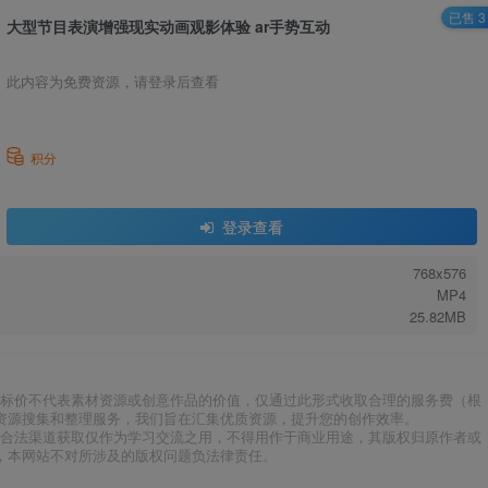
已售 3
大型节目表演增强现实动画观影体验 ar手势互动
此内容为免费资源，请登录后查看
积分
登录查看
768x576
MP4
25.82MB
标价不代表素材资源或创意作品的价值，仅通过此形式收取合理的服务费（根
资源搜集和整理服务，我们旨在汇集优质资源，提升您的创作效率。
合法渠道获取仅作为学习交流之用，不得用作于商业用途，其版权归原作者或
，本网站不对所涉及的版权问题负法律责任。