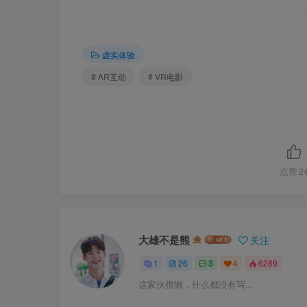
虚实体验
# AR互动
# VR电影
点赞
2
大雄不是熊
关注
1
26
3
4
6289
这家伙很懒，什么都没有写...