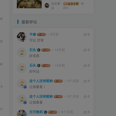
浅若夏
会员专属
动
沫
201
99
最新评论
卡修
8天前
0
可以 厉害
05
石头
14天前
0
好东西
86
石头
14天前
0
好作品
互
这个人没有昵称
3个月前
0
74
让我看看！
这个人没有昵称
3个月前
0
让我看看
07
无可救药
6个月前
0