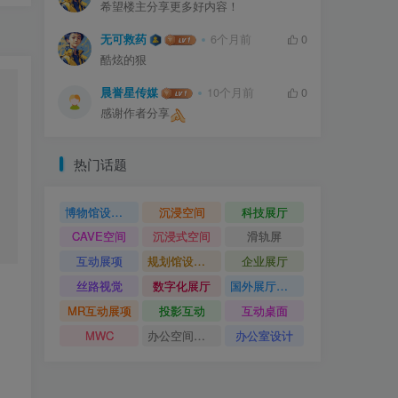
希望楼主分享更多好内容！
无可救药
6个月前
0
酷炫的狠
晨誉星传媒
10个月前
0
感谢作者分享
热门话题
博物馆设计方案
沉浸空间
科技展厅
CAVE空间
沉浸式空间
滑轨屏
互动展项
规划馆设计方案
企业展厅
丝路视觉
数字化展厅
国外展厅案例
MR互动展项
投影互动
互动桌面
MWC
办公空间设计
办公室设计