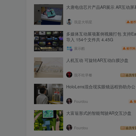
大唐电信芯片产品AR展示 AR互动屏
我是大明星
酷币
多媒体互动展项案例视频打包 支持Eag
导入 154个文件共 4.45G
展示酷
39
酷币
人机互动 可旋转AR互动白膜沙盘
我不吃早餐
会员专
HoloLens混合现实眼镜远程协助办公
Fourdou
大富翁形式的智能驾驶AR交互沙盘
Fourdou
会员专