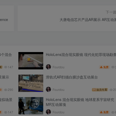
下一
ence
大唐电信芯片产品AR展示 AR互动
6个混合
HoloLens混合现实眼镜 现代化犯罪现场勘
147
Fourdou
免费
属
景展示
滑轨式AR扫描白膜沙盘互动展台
290
Fourdou
2
3
会员专属
虚拟场景
HoloLens 混合现实眼镜 地球星系宇宙研究
MR互动展项
147
Fourdou
费
免费