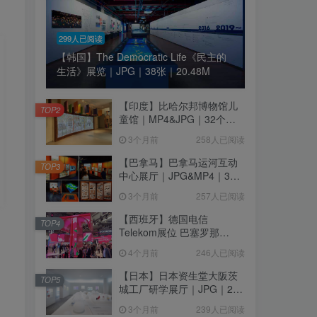
299人已阅读
【韩国】The Democratic Life《民主的
生活》展览｜JPG｜38张｜20.48M
【印度】比哈尔邦博物馆儿
TOP2
童馆｜MP4&JPG｜32个｜
16.44M
3个月前
258人已阅读
【巴拿马】巴拿马运河互动
TOP3
中心展厅｜JPG&MP4｜39
个｜293.64M
3个月前
257人已阅读
【西班牙】德国电信
TOP4
Telekom展位 巴塞罗那
MWC2026｜MP4｜1080P
4个月前
246人已阅读
｜77.42M
【日本】日本资生堂大阪茨
TOP5
城工厂研学展厅｜JPG｜26
张｜17.52M
3个月前
239人已阅读