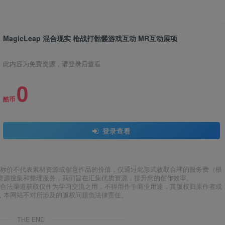
MagicLeap 混合现实 枪战打骷髅游戏互动 MR互动展项
此内容为免费资源，请登录后查看
0
酷币
登录查看
标价不代表素材资源或创意作品的价值，仅通过此形式收取合理的服务费（根
资源搜集和整理服务，我们旨在汇集优质资源，提升您的创作效率。
合法渠道获取仅作为学习交流之用，不得用作于商业用途，其版权归原作者或
，本网站不对所涉及的版权问题负法律责任。
THE END