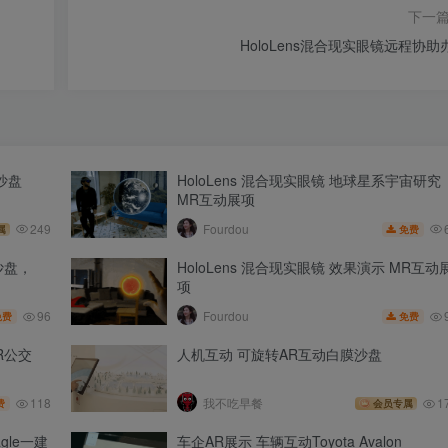
下一
HoloLens混合现实眼镜远程协助
沙盘
HoloLens 混合现实眼镜 地球星系宇宙研究
MR互动展项
249
Fourdou
免费
属
沙盘，
HoloLens 混合现实眼镜 效果演示 MR互动
项
96
Fourdou
免费
免费
R公交
人机互动 可旋转AR互动白膜沙盘
118
我不吃早餐
1
费
会员专属
le一建
车企AR展示 车辆互动Toyota Avalon