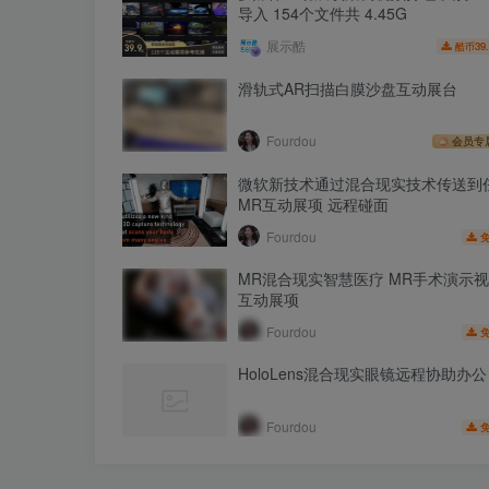
导入 154个文件共 4.45G
展示酷
39
酷币
滑轨式AR扫描白膜沙盘互动展台
Fourdou
会员专
微软新技术通过混合现实技术传送到
MR互动展项 远程碰面
Fourdou
MR混合现实智慧医疗 MR手术演示视
互动展项
Fourdou
HoloLens混合现实眼镜远程协助办公
Fourdou