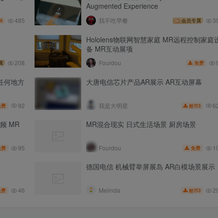
Augmented Experience
485
我不吃早餐
3
.9
会员专属
Hololens物联网智慧家庭 MR远程控制家庭
备 MR互动展项
208
Fourdou
免费
属
任何地方
大唐电信芯片产品AR展示 AR互动屏幕
92
6
我是大明星
免费
3
酷币
频 MR
MR混合现实 日式生活场景 厨房场景
95
1
Fourdou
免费
免费
德国电信 机械臂举屏展岛 AR白模场景展示
46
2
Melinda
免费
3
酷币