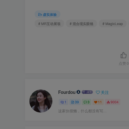
虚实体验
# MR互动展项
# 混合现实眼镜
# MagicLeap
点赞
0
Fourdou
关注
1
39
3
11
9004
这家伙很懒，什么都没有写...