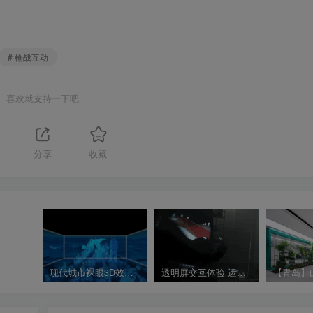
# 枪战互动
喜欢就支持一下吧
分享
收藏
现代城市裸眼3D效果 沉浸式CAVE空间演示视频 沉浸空间参考视频
透明屏交互体验 运动鞋全息展示 全息互动展项