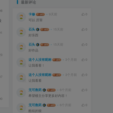
最新评论
98
卡修
9天前
0
可以 厉害
设
石头
15天前
0
91
好东西
石头
15天前
0
好作品
23
这个人没有昵称
3个月前
0
让我看看！
这个人没有昵称
3个月前
0
07
让我看看
无可救药
6个月前
0
希望楼主分享更多好内容！
90
无可救药
6个月前
0
酷炫的狠