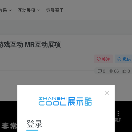
效果
互动展项
策展圈子
髅游戏互动 MR互动展项
关注
私信
0
66
0
登录