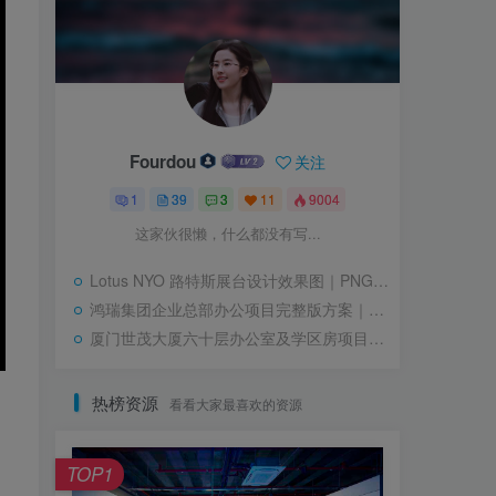
Fourdou
关注
1
39
3
11
9004
这家伙很懒，什么都没有写...
Lotus NYO 路特斯展台设计效果图｜PNG｜21张｜91.57M
鸿瑞集团企业总部办公项目完整版方案｜PDF｜126页｜90.26M
厦门世茂大厦六十层办公室及学区房项目设计空间深化方案｜PDF｜134页｜47.66M
热榜资源
看看大家最喜欢的资源
TOP1