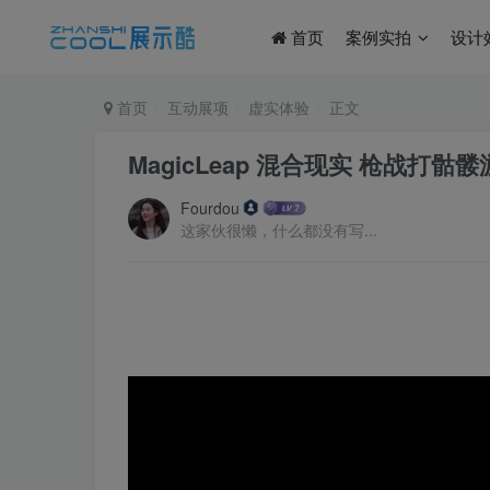
首页
案例实拍
设计
首页
互动展项
虚实体验
正文
MagicLeap 混合现实 枪战打骷
Fourdou
这家伙很懒，什么都没有写...