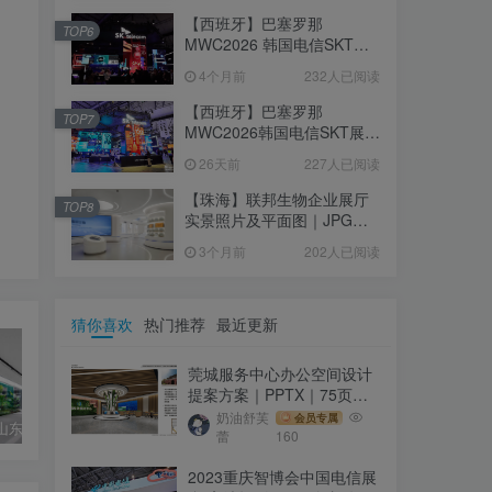
【西班牙】巴塞罗那
TOP6
MWC2026 韩国电信SKT展
台｜MP4｜1080P｜
4个月前
232人已阅读
105.67M
【西班牙】巴塞罗那
TOP7
MWC2026韩国电信SKT展台
照片+视频｜JPG+MP4｜16
26天前
227人已阅读
个｜16.51M
【珠海】联邦生物企业展厅
TOP8
实景照片及平面图｜JPG｜
18张｜14.15M
3个月前
202人已阅读
猜你喜欢
热门推荐
最近更新
莞城服务中心办公空间设计
提案方案｜PPTX｜75页｜
44.62M
奶油舒芙
会员专属
【青岛】山东海信集团展厅 实拍照片（共28个文件）
【常熟】波司登总部展厅-登峰馆
詹家镇城镇大脑智慧展厅概念设计方案
蕾
160
2023重庆智博会中国电信展