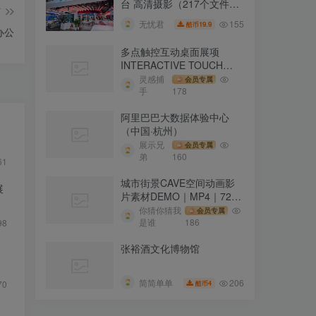
台 高清摄影（217个文件打
篇
包）
155
无忧君
19.9
酷币
办公
多点触控互动桌面展项
INTERACTIVE TOUCH
TABLE INTERFACE
灵感捕
会员专属
手
178
阿里巴巴大数据体验中心
（中国·杭州）
展示兄
会员专属
弟
160
61
城市街景CAVE空间动画影
展
片素材DEMO｜MP4｜720P
｜19.54M
你猜你猜我
会员专属
是谁
186
98
张裕酒文化博物馆
206
简简单单
70
4
酷币