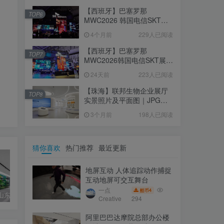
【西班牙】巴塞罗那
TOP6
MWC2026 韩国电信SKT展
台｜MP4｜1080P｜
4个月前
229人已阅读
105.67M
【西班牙】巴塞罗那
TOP7
MWC2026韩国电信SKT展台
照片+视频｜JPG+MP4｜16
24天前
223人已阅读
个｜16.51M
【珠海】联邦生物企业展厅
TOP8
实景照片及平面图｜JPG｜
18张｜14.15M
3个月前
198人已阅读
猜你喜欢
热门推荐
最近更新
地屏互动 人体追踪动作捕捉
互动地屏可交互舞台
一点
4
酷币
【青岛】山东海信集团展厅 实拍照片（共28个文件）
【常熟】波司登总部展厅-登峰馆
詹家镇城镇大脑智慧展厅概念设计方案
Creative
294
阿里巴巴达摩院总部办公楼