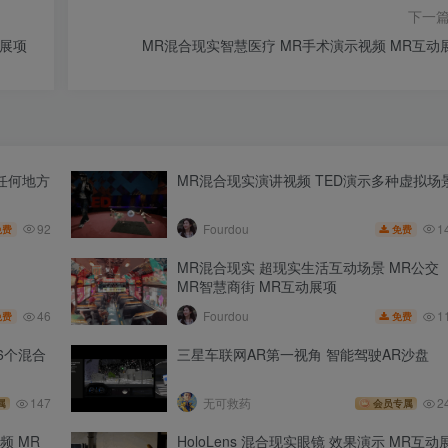
下一
动展项
MR混合现实智慧医疗 MR手术演示视频 MR互动
任何地方
MR混合现实演讲视频 TED演示多种虚拟场
92
1
Fourdou
免费
免费
MR混合现实 超现实生活互动场景 MR公交
MR智慧商街 MR互动展项
46
1
Fourdou
免费
免费
6个混合
三星车联网AR第一视角 智能驾驶AR沙盘
147
无可救药
2
属
会员专属
频 MR
HoloLens 混合现实眼镜 效果演示 MR互动