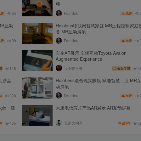
项
95
Fourdou
免费
免费
 MR互动
Hololens物联网智慧家庭 MR远程控制家庭
备 MR互动展项
99
Fourdou
免费
免费
车企AR展示 车辆互动Toyota Avalon
Augmented Experience
118
我不吃早餐
3
属
会员专属
动沙盘
HoloLens混合现实眼镜 赋能智慧工业 MR
动展项
220
Fourdou
3
免费
le一建
大唐电信芯片产品AR展示 AR互动屏幕
485
6
我是大明星
.9
3
酷币