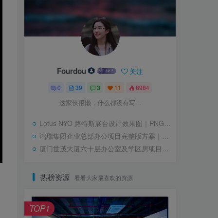
Fourdou
关注
0
39
3
11
8984
这家伙很懒，什么都没有写...
Lotus NYO 路特斯展台设计效果图｜PNG｜21张｜91.57M
鸿瑞集团企业总部办公项目完整版方案｜PDF｜126页｜90.26M
厦门世茂大厦六十层办公室及学区房项目设计空间深化方案｜PDF｜134页｜47.66M
热榜资源
看看大家最喜欢的资源
TOP1