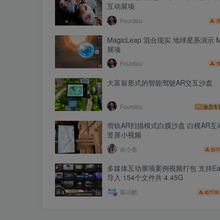
互动展项
Fourdou
MagicLeap 混合现实 地球星系演示
展项
Fourdou
大富翁形式的智能驾驶AR交互沙盘
Fourdou
会员专
滑轨AR扫描模式白膜沙盘 白模AR互
竖屏小视频
俞小鱼
酷币
多媒体互动展项案例视频打包 支持Eag
导入 154个文件共 4.45G
展示酷
39
酷币