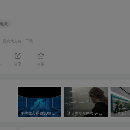
拟场景
喜欢就支持一下吧
4
分享
收藏
现代城市裸眼3D效果 沉浸式CAVE空间演示视频 沉浸空间参考视频
透明屏交互体验 运动鞋全息展示 全息互动展项