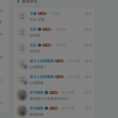
最新评论
98
卡修
7天前
0
可以 厉害
设
石头
13天前
0
90
好东西
石头
13天前
0
好作品
98
这个人没有昵称
3个月前
0
让我看看！
互
这个人没有昵称
3个月前
0
74
让我看看
无可救药
6个月前
0
希望楼主分享更多好内容！
23
无可救药
6个月前
0
酷炫的狠