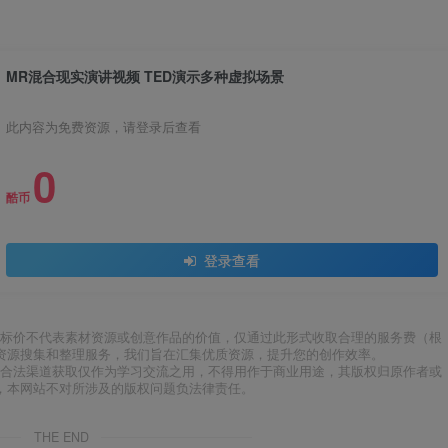
MR混合现实演讲视频 TED演示多种虚拟场景
此内容为免费资源，请登录后查看
0
酷币
登录查看
标价不代表素材资源或创意作品的价值，仅通过此形式收取合理的服务费（根
资源搜集和整理服务，我们旨在汇集优质资源，提升您的创作效率。
合法渠道获取仅作为学习交流之用，不得用作于商业用途，其版权归原作者或
，本网站不对所涉及的版权问题负法律责任。
THE END