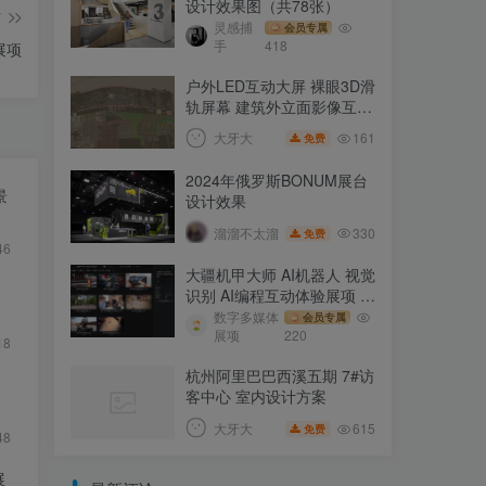
设计效果图（共78张）
篇
灵感捕
会员专属
手
418
展项
户外LED互动大屏 裸眼3D滑
轨屏幕 建筑外立面影像互动
装置
161
大牙大
免费
2024年俄罗斯BONUM展台
景
设计效果
330
溜溜不太溜
免费
46
大疆机甲大师 AI机器人 视觉
识别 AI编程互动体验展项 8
个视频打包
数字多媒体
会员专属
展项
220
18
杭州阿里巴巴西溪五期 7#访
客中心 室内设计方案
615
大牙大
免费
48
展