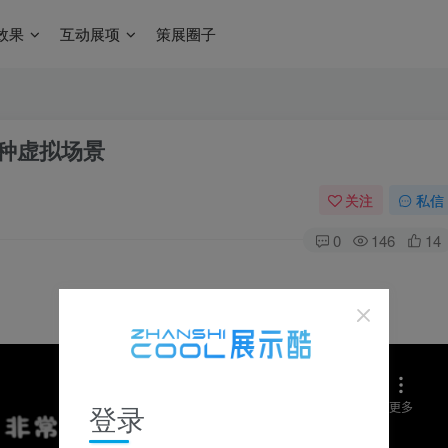
效果
互动展项
策展圈子
多种虚拟场景
关注
私信
0
146
14
登录