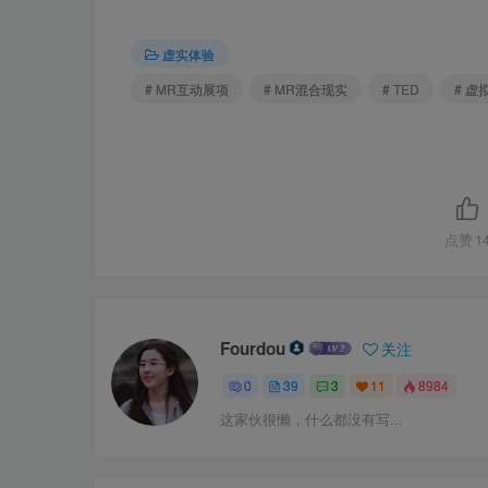
虚实体验
# MR互动展项
# MR混合现实
# TED
# 虚
点赞
1
Fourdou
关注
0
39
3
11
8984
这家伙很懒，什么都没有写...