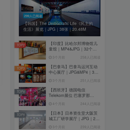
299人已阅读
【韩国】The Democratic Life《民主的
生活》展览｜JPG｜38张｜20.48M
【印度】比哈尔邦博物馆儿
TOP2
童馆｜MP4&JPG｜32个｜
16.44M
3个月前
258人已阅读
【巴拿马】巴拿马运河互动
TOP3
中心展厅｜JPG&MP4｜39
个｜293.64M
3个月前
251人已阅读
【西班牙】德国电信
TOP4
Telekom展位 巴塞罗那
MWC2026｜MP4｜1080P
4个月前
244人已阅读
｜77.42M
【日本】日本资生堂大阪茨
TOP5
城工厂研学展厅｜JPG｜26
张｜17.52M
3个月前
239人已阅读