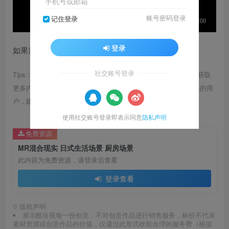
手机号或邮箱
账号密码登录
记住登录
登录
如果需要无水印视频，可在下方下载。
社交账号登录
Tips：1.内容图片或视频可能会有压缩，若文章提供下载服务，获取
更多内容（无展示酷水印）可在下方下载； 2.没有百度网盘会员的用
户，建议用123云盘可获得更快的下载速度。
使用社交账号登录即表示同意
隐私声明
免费资源
MR混合现实 日式生活场景 厨房场景
此内容为免费资源，请登录后查看
登录查看
©
版权声明
展示酷珍视每一份创意，不对创意作品进行销售服务，标价不代表
素材资源或创意作品的价值，仅通过此形式收取合理的服务费（根据