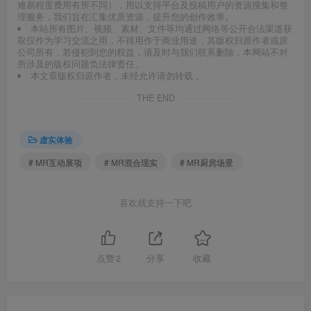
难易程度费用有所不同），用以支持平台及投稿用户的资源搜集和整
理服务，我们旨在汇集优质资源，提升您的创作效率。
本站所有图片、视频、素材、文件等均通过网络等公开合法渠道获
取仅作为学习交流之用，不得用作于商业用途，其版权归原作者或原
公司所有，若侵犯到您的权益，请及时与我们联系删除，本网站不对
所涉及的版权问题负法律责任。
本文章版权归原作者，未经允许请勿转载 。
THE END
虚实体验
# MR互动展项
# MR混合现实
# MR厨房场景
喜欢就支持一下吧
点赞
2
分享
收藏