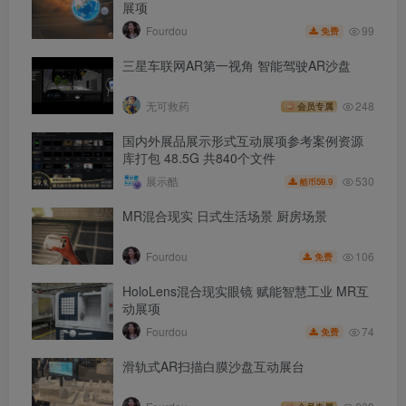
展项
99
Fourdou
免费
三星车联网AR第一视角 智能驾驶AR沙盘
无可救药
248
会员专属
国内外展品展示形式互动展项参考案例资源
库打包 48.5G 共840个文件
530
展示酷
59.9
酷币
MR混合现实 日式生活场景 厨房场景
106
Fourdou
免费
HoloLens混合现实眼镜 赋能智慧工业 MR互
动展项
74
Fourdou
免费
滑轨式AR扫描白膜沙盘互动展台