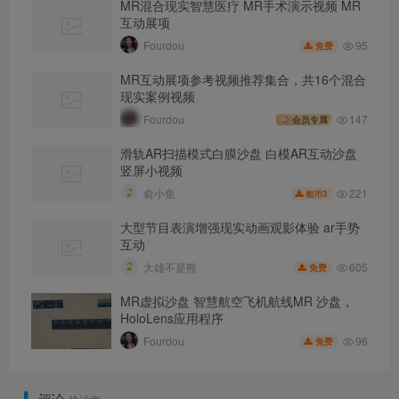
MR混合现实智慧医疗 MR手术演示视频 MR
互动展项
95
Fourdou
免费
MR互动展项参考视频推荐集合，共16个混合
现实案例视频
Fourdou
147
会员专属
滑轨AR扫描模式白膜沙盘 白模AR互动沙盘
竖屏小视频
221
俞小鱼
3
酷币
大型节目表演增强现实动画观影体验 ar手势
互动
605
大雄不是熊
免费
MR虚拟沙盘 智慧航空飞机航线MR 沙盘，
HoloLens应用程序
96
Fourdou
免费
评论