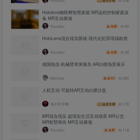
Fourdou
208
会员专属
Hololens物联网智慧家庭 MR远程控制家庭设
备 MR互动展项
90
Fourdou
免费
HoloLens混合现实眼镜 现代化犯罪现场勘查
39
Fourdou
免费
德国电信 机械臂举屏展岛 AR白模场景展示
290
Melinda
3
酷币
人机互动 可旋转AR互动白膜沙盘
我不吃早餐
170
会员专属
MR混合现实 超现实生活互动场景 MR公交
MR智慧商街 MR互动展项
118
Fourdou
免费