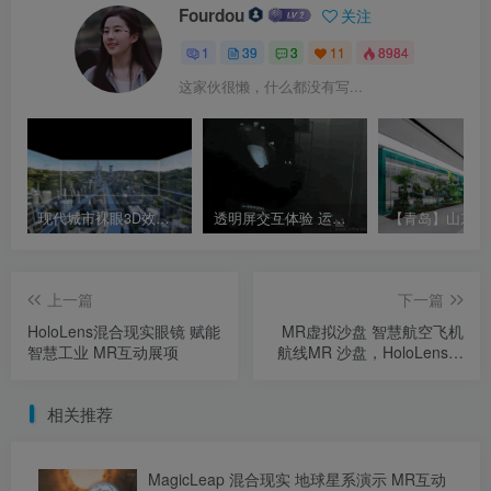
Fourdou
关注
1
39
3
11
8984
这家伙很懒，什么都没有写...
现代城市裸眼3D效果 沉浸式CAVE空间演示视频 沉浸空间参考视频
透明屏交互体验 运动鞋全息展示 全息互动展项
上一篇
下一篇
HoloLens混合现实眼镜 赋能
MR虚拟沙盘 智慧航空飞机
智慧工业 MR互动展项
航线MR 沙盘，HoloLens应
用程序
相关推荐
MagicLeap 混合现实 地球星系演示 MR互动