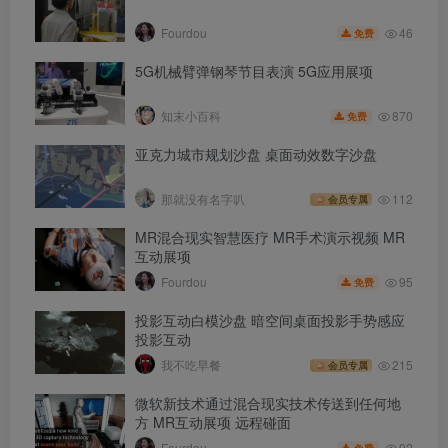
46
Fourdou
免费
5G机械臂弹钢琴节目表演 5G应用展项
870
知末小百科
免费
亚克力城市规划沙盘 桌面动效数字沙盘
那就没有名字叭
112
会员专属
MR混合现实智慧医疗 MR手术演示视频 MR
互动展项
95
Fourdou
免费
投影互动白模沙盘 暗空间桌面投影手势感应
投影互动
我不吃早餐
215
会员专属
微软新技术通过混合现实技术传送到任何地
方 MR互动展项 远程碰面
92
Fourdou
免费