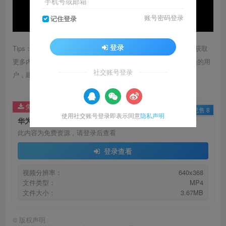
手机号或邮箱
账号密码登录
记住登录
登录
Tips：1.内容图片或视频可能会有压缩，若文章提供下载服务，获取
更多内容（无展示酷水印）可在下方下载； 2.没有百度网盘会员的用
社交账号登录
户，建议用123云盘可获得更快的下载速度。
免费资源
已售 8
使用社交账号登录即表示同意
隐私声明
华为5G智慧仓储 滑动交互AR动态沙盘 5G展项
此内容为免费资源，请登录后查看
登录查看
视频分辨率：
640x368
文件类型：
MP4
文件大小：
3.67MB
©
版权声明