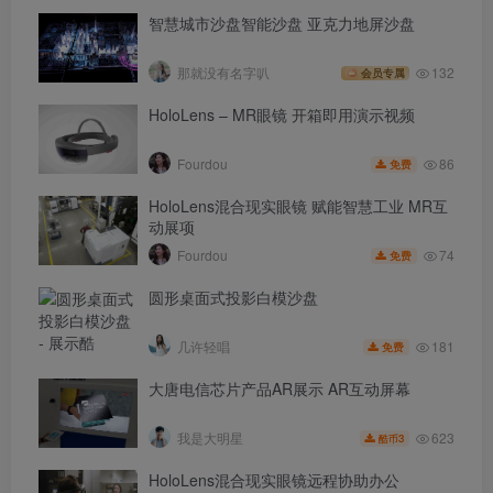
智慧城市沙盘智能沙盘 亚克力地屏沙盘
那就没有名字叭
132
会员专属
HoloLens – MR眼镜 开箱即用演示视频
86
Fourdou
免费
HoloLens混合现实眼镜 赋能智慧工业 MR互
动展项
74
Fourdou
免费
圆形桌面式投影白模沙盘
181
几许轻唱
免费
大唐电信芯片产品AR展示 AR互动屏幕
623
我是大明星
3
酷币
HoloLens混合现实眼镜远程协助办公