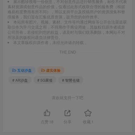
展示酷珍视每一份创意，不对创意作品进行销售服务，标价不代表
素材资源或创意作品的价值，仅通过此形式收取合理的服务费（根据
难易程度费用有所不同），用以支持平台及投稿用户的资源搜集和整
理服务，我们旨在汇集优质资源，提升您的创作效率。
本站所有图片、视频、素材、文件等均通过网络等公开合法渠道获
取仅作为学习交流之用，不得用作于商业用途，其版权归原作者或原
公司所有，若侵犯到您的权益，请及时与我们联系删除，本网站不对
所涉及的版权问题负法律责任。
本文章版权归原作者，未经允许请勿转载 。
THE END
互动沙盘
虚实体验
# AR沙盘
# 5G展项
# 智慧仓储
喜欢就支持一下吧
点赞
18
分享
收藏
1