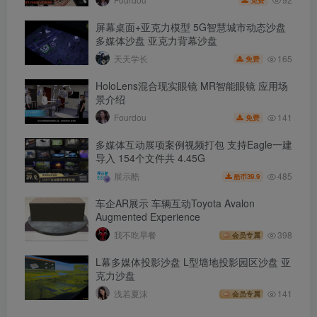
屏幕桌面+亚克力模型 5G智慧城市动态沙盘
多媒体沙盘 亚克力背幕沙盘
165
天天学长
免费
HoloLens混合现实眼镜 MR智能眼镜 应用场
景介绍
141
Fourdou
免费
多媒体互动展项案例视频打包 支持Eagle一建
导入 154个文件共 4.45G
485
展示酷
39.9
酷币
车企AR展示 车辆互动Toyota Avalon
Augmented Experience
我不吃早餐
398
会员专属
L幕多媒体投影沙盘 L型墙地投影园区沙盘 亚
克力沙盘
浅若夏沫
141
会员专属