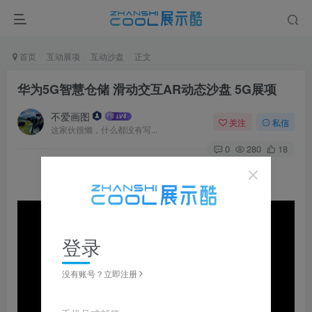
首页
互动展项
互动沙盘
正文
华为5G智慧仓储 滑动交互AR动态沙盘 5G展项
不爱画图
关注
私信
这家伙很懒，什么都没有写...
0
280
18
登录
没有账号？立即注册