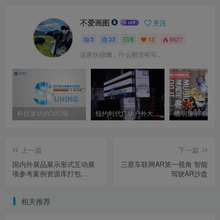
不爱画图
关注
3
33
5
13
9627
这家伙很懒，什么都没有写...
科技驱动的O2O银行 – 苏宁银行体验中心项目策划设计方案
纽约时代广场户外大屏 摩根士丹利案例 数字标牌LED视觉
上一篇
下一篇
国内外展品展示形式互动展
三星车联网AR第一视角 智能
项参考案例资源库打包
驾驶AR沙盘
48.5G 共840个文件
相关推荐