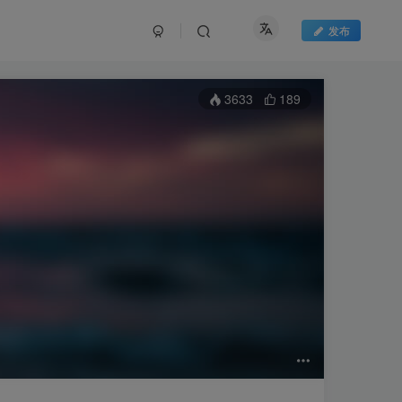
发布
3633
189