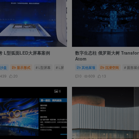
考 L型弧面LED大屏幕案例
数字生态柱 俄罗斯大树 Transform
Atom
态博物馆
沙盘
显示形式
# L型屏幕
# L屏
# 弧形LED屏幕
其他展项
沉浸空间
# 圆形展
439
20
0
609
13
6