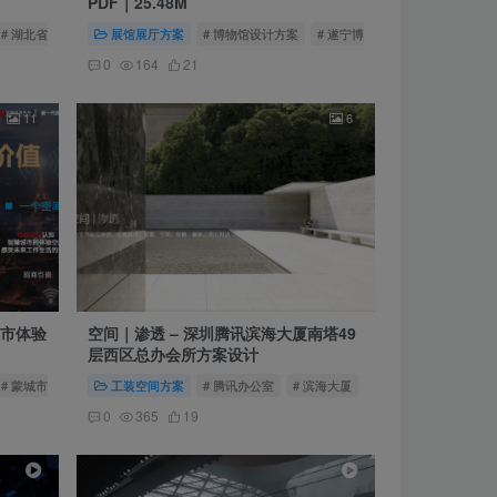
PDF｜25.48M
# 湖北省博物馆
# 湖北省博
展馆展厅方案
# 博物馆设计方案
# 遂宁博物馆
# 遂宁市博物馆
0
164
21
11
6
城市体验
空间｜渗透 – 深圳腾讯滨海大厦南塔49
层西区总办会所方案设计
# 蒙城市民之家
# 蒙城市民中心
工装空间方案
# 腾讯办公室
# 滨海大厦
# 腾讯总部会所设计
0
365
19