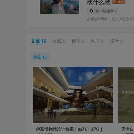
秋什么秋
2枚徽章
这家伙很懒，什么都没有写.
文章
16
收藏
0
评论
0
帖子
0
粉丝
0
发布
16
6
伊犁博物馆设计效果｜82张｜JPG｜
天津自