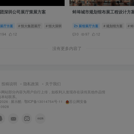
团深圳公司展厅策展方案
蚌埠城市规划馆布展工程设计方
展厅方案
# 恒大集团展厅
# 恒大深圳展厅
# 房地产公司展厅
展馆展厅方案
# 规划馆方案
# 
194
12
0
97
12
没有更多内容了
投稿说明
隐私政策
关于我们
本网站部分内容为用户自行上传，如权利人发现存在误传其他作品情
与本站联系。
 2026 ·
展示酷
·
鄂ICP备13014754号-11
·
苏公网安备
10928