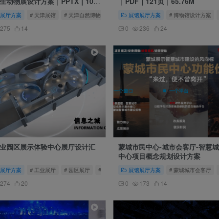
生动物展设计方案｜PPTX｜105
｜PDF｜121页｜65.76M
4.86M
展厅方案
# 天津展馆
# 天津自然博物馆
展馆展厅方案
# 博物馆设计方案
275
14
0
236
24
业园区展示体验中心展厅设计汇
蒙城市民中心-城市会客厅-智慧
中心项目概念规划设计方案
博物馆
展厅方案
# 工业展厅
# 园区展厅
# 苏州园区展厅
展馆展厅方案
# 蒙城城市会客厅
274
20
0
173
14