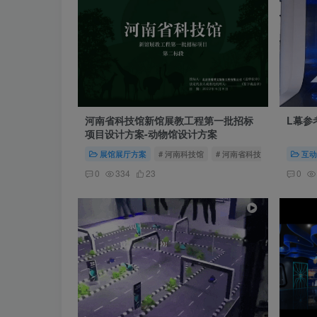
河南省科技馆新馆展教工程第一批招标
L幕参
项目设计方案-动物馆设计方案
展馆展厅方案
# 河南科技馆
# 河南省科技馆新馆
# 生
互动
0
334
23
0