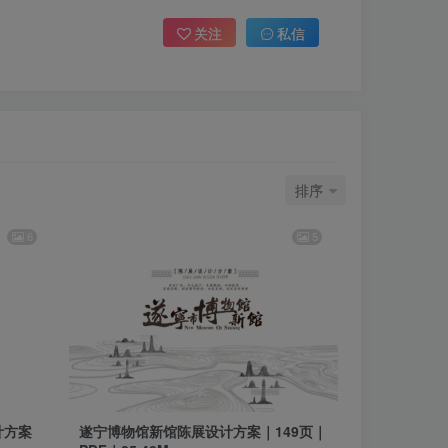
关注
私信
排序
6
5
计方案
遂宁博物馆新馆陈展设计方案｜149页｜