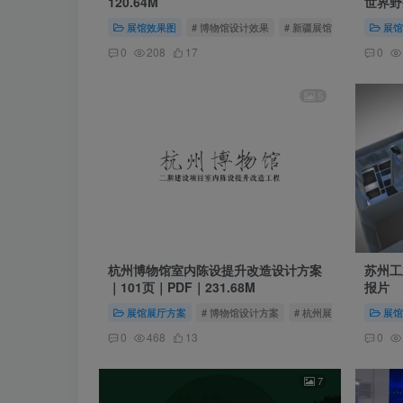
120.64M
世界野
页｜17
展馆效果图
# 博物馆设计效果
# 新疆展馆
# 伊犁展馆
展馆
0
208
17
0
5
杭州博物馆室内陈设提升改造设计方案
苏州工
｜101页｜PDF｜231.68M
报片
展馆展厅方案
# 博物馆设计方案
# 杭州展馆
# 杭州市
展馆
0
468
13
0
7