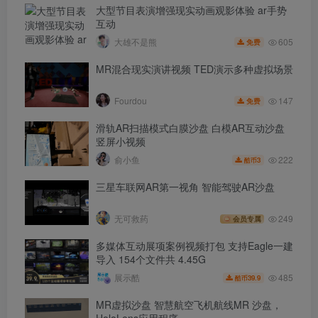
大型节目表演增强现实动画观影体验 ar手势
互动
605
大雄不是熊
免费
MR混合现实演讲视频 TED演示多种虚拟场景
147
Fourdou
免费
滑轨AR扫描模式白膜沙盘 白模AR互动沙盘
竖屏小视频
222
俞小鱼
3
酷币
三星车联网AR第一视角 智能驾驶AR沙盘
无可救药
249
会员专属
多媒体互动展项案例视频打包 支持Eagle一建
导入 154个文件共 4.45G
485
展示酷
39.9
酷币
MR虚拟沙盘 智慧航空飞机航线MR 沙盘，