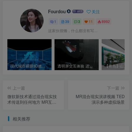
Fourdou
关注
1
39
3
11
8992
这家伙很懒，什么都没有写...
现代城市裸眼3D效果 沉浸式CAVE空间演示视频 沉浸空间参考视频
透明屏交互体验 运动鞋全息展示 全息互动展项
上一篇
下一篇
微软新技术通过混合现实技
MR混合现实演讲视频 TED
术传送到任何地方 MR互动
演示多种虚拟场景
展项 远程碰面
相关推荐