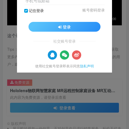
手机号或邮箱
账号密码登录
记住登录
登录
这个视频分辨率比较低，各位看需求使用
社交账号登录
Tips：1.内容图片或视频可能会有压缩，若文章提供下载服务，获取
更多内容（无展示酷水印）可在下方下载； 2.没有百度网盘会员的用
户，建议用123云盘可获得更快的下载速度。
使用社交账号登录即表示同意
隐私声明
免费资源
Hololens物联网智慧家庭 MR远程控制家庭设备 MR互动展项
此内容为免费资源，请登录后查看
登录查看
©
版权声明
展示酷珍视每一份创意，不对创意作品进行销售服务，标价不代表