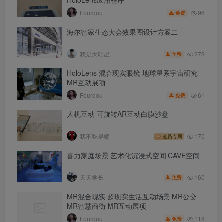
HoloLens应用程序
96
Fourdou
免费
海尔智家生态大会效果图设计方案二
273
我是大明星
免费
HoloLens 混合现实眼镜 地球星系宇宙研究
MR互动展项
61
Fourdou
免费
人机互动 可旋转AR互动白膜沙盘
我不吃早餐
170
会员专属
喜力家庭场景 艺术化沉浸式空间 CAVE空间
160
天天学长
免费
MR混合现实 超现实生活互动场景 MR公交
MR智慧商街 MR互动展项
118
Fourdou
免费