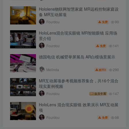
Hololens物联网智慧家庭 MR远程控制家庭设
备 MR互动展项
90
Fourdou
免费
HoloLens混合现实眼镜 MR智能眼镜 应用场
景介绍
141
Fourdou
免费
德国电信 机械臂举屏展岛 AR白模场景展示
290
Melinda
3
酷币
MR互动展项参考视频推荐集合，共16个混合
现实案例视频
Fourdou
147
会员专属
HoloLens 混合现实眼镜 效果演示 MR互动展
项
98
Fourdou
免费