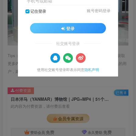
手机号或邮箱
账号密码登录
记住登录
登录
社交账号登录
Tips：1.内容图片或视频可能会有压缩，若文章提供下载服务，获取
更多内容（无展示酷水印）可在下方下载； 2.没有百度网盘会员的用
使用社交账号登录即表示同意
隐私声明
户，建议用123云盘可获得更快的下载速度。
付费资源
已售 8
日本洋马（YANMAR）博物馆｜JPG+MP4｜51个｜770.87M
此内容为付费资源，请付费后查看
会员专属资源
免费
免费
赞助会员
永久赞助