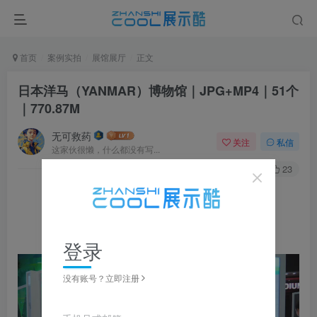
首页
案例实拍
展馆展厅
正文
日本洋马（YANMAR）博物馆｜JPG+MP4｜51个
｜770.87M
无可救药
关注
私信
这家伙很懒，什么都没有写...
0
270
23
▼ 图片点击放大，左右滑动浏览，全套资源可下载获取 ▼
登录
没有账号？立即注册