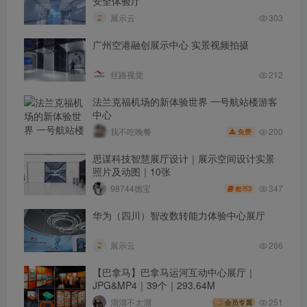
安全体验厅
展示云
303
广州空港融创展示中心 实景视频拍摄
丝路视觉
212
法兰克福机场的新体验世界 一号航站楼游客
中心
200
我不吃晚餐
免费
思谋科技智慧展厅设计｜展示空间设计实景
照片及动图｜10张
347
98744德宝
3
酷币
华为（四川）智改数转能力体验中心展厅
展示云
266
【巴拿马】巴拿马运河互动中心展厅｜
JPG&MP4｜39个｜293.64M
溜溜不太溜
251
会员专属