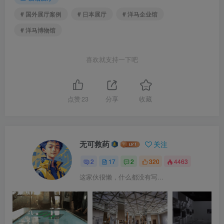
# 国外展厅案例
# 日本展厅
# 洋马企业馆
# 洋马博物馆
喜欢就支持一下吧
点赞
23
分享
收藏
无可救药
关注
2
17
2
320
4463
这家伙很懒，什么都没有写...