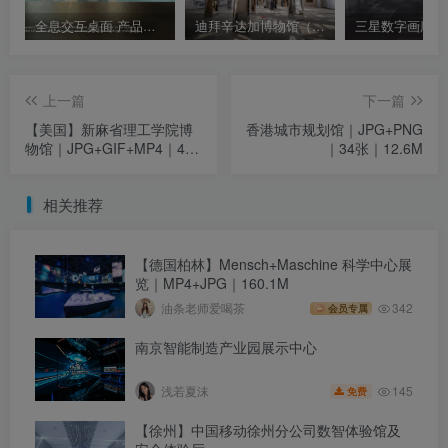
全息交互桌面 产品动态展示 透明显示 被动补光屏
迪拜辛达加博物馆（Al Shindagha Museum）
上一篇
下一篇
【美国】新麻省理工学院博
香港城市规划馆｜JPG+PNG
物馆｜JPG+GIF+MP4｜42
｜34张｜12.6M
张｜1.02G
相关推荐
【德国柏林】Mensch+Maschine 科学中心展
览｜MP4+JPG｜160.1M
油条老师爱喝茶
342
会员专属
南京智能制造产业园展示中心
145
浅若夏沫
免费
【徐州】中国移动徐州分公司数智体验馆及