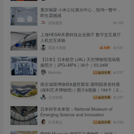
重庆铜梁·小米公社展示中心，惊鸿一瞥中，
即生震撼感
丝路视觉
100
上海HESAI禾赛科技企业展厅 数字交互展厅
人机交互体验
531
我是大明星
免费
【日本】日本航空 (JAL) 天空博物馆现场视
频照片｜JPG+MP4｜36个｜53.24M
Melinda
337
会员专属
南京城墙博物馆&盛世聚首-圆明园兽首特展
(保利艺术博物馆)｜图片&视频｜194个｜2K
｜3.02G
几许轻唱
237
会员专属
日本科学未来馆 – National Museum of
Emerging Science and Innovation
艺术观点
294
会员专属
BMW Museum 德国宝马博物馆 ｜29张｜