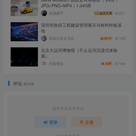
JPG+PNG+MP4｜1.04GB
灵感捕手
221
会员专属
深圳市政府工程建设管理展示与材料样板基
地
163
那就没有名字叭
5
酷币
北京大运河博物馆（不止运河沉浸式体验
展）
164
丝路视觉
免费
评论
抢沙发
请登录后发表评论
登录
注册
社交账号登录