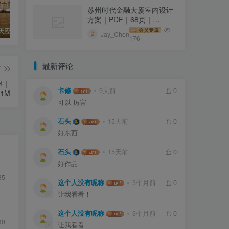
苏州时代金融大厦室内设计
方案｜PDF｜68页｜
28.39M
【日本】庆应义塾大学历史福泽谕吉纪念馆｜14张｜JPG｜2.08M
德国电影博物馆 Deutsches Filmmuseum｜JPG+MOV｜41个｜216.45M
【美国】亚马逊西雅图总部游客中心｜19个文件｜JPG+MP4｜48.7M
会员专属
Jay_Chen
176
最新评论
篇
4｜
卡修
9天前
0
71M
可以 厉害
石头
15天前
0
好东西
石头
15天前
0
好作品
35
这个人没有昵称
3个月前
0
让我看看！
这个人没有昵称
3个月前
0
30
让我看看