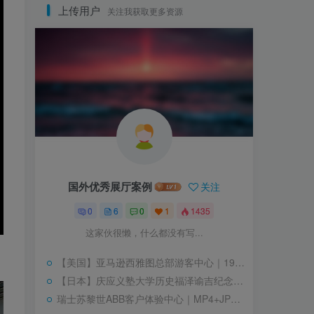
上传用户
关注我获取更多资源
国外优秀展厅案例
关注
0
6
0
1
1435
这家伙很懒，什么都没有写...
【美国】亚马逊西雅图总部游客中心｜19个文件｜JPG+MP4｜48.7M
【日本】庆应义塾大学历史福泽谕吉纪念馆｜14张｜JPG｜2.08M
瑞士苏黎世ABB客户体验中心｜MP4+JPG｜16个文件｜178.28M