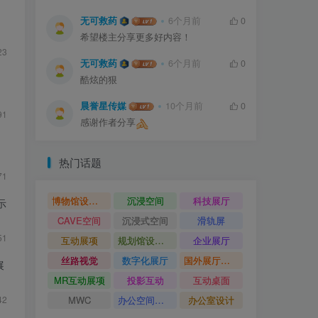
无可救药
6个月前
0
希望楼主分享更多好内容！
23
无可救药
6个月前
0
酷炫的狠
晨誉星传媒
10个月前
0
91
感谢作者分享
热门话题
71
博物馆设计方案
沉浸空间
科技展厅
示
CAVE空间
沉浸式空间
滑轨屏
51
互动展项
规划馆设计方案
企业展厅
丝路视觉
数字化展厅
国外展厅案例
展
MR互动展项
投影互动
互动桌面
MWC
办公空间设计
办公室设计
42