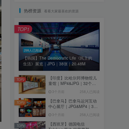
热榜资源
看看大家最喜欢的资源
TOP1
299人已阅读
【韩国】The Democratic Life《民主的
生活》展览｜JPG｜38张｜20.48M
【印度】比哈尔邦博物馆儿
TOP2
童馆｜MP4&JPG｜32个｜
16.44M
3个月前
258人已阅读
【巴拿马】巴拿马运河互动
TOP3
中心展厅｜JPG&MP4｜39
个｜293.64M
3个月前
258人已阅读
【西班牙】德国电信
TOP4