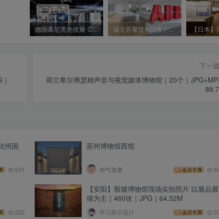
德国慕尼黑光伏展 CATL宁德时代展位｜JPG+MP4｜16个｜34.56M
瑞士苏黎世ABB客户体验中心｜MP4+JPG｜16个文件｜178.28M
下一
G｜
荷兰希尔弗瑟姆声音与视觉媒体博物馆｜20个｜JPG+MP
88.
—杭州国
苏州博物馆西馆
201
帅气墩墩
5
属
会员专属
【安阳】殷墟博物馆现场实拍照片 以展品展
墙为主｜460张｜JPG｜64.52M
332
学习展示设计
3
属
会员专属