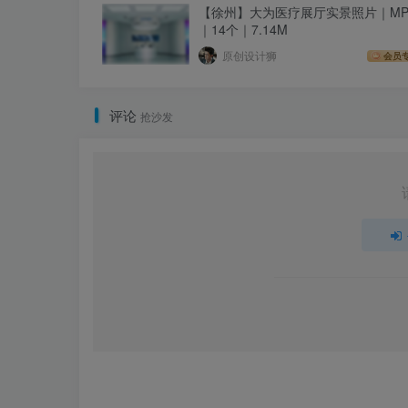
【徐州】大为医疗展厅实景照片｜MP4
｜14个｜7.14M
原创设计狮
会员
评论
抢沙发