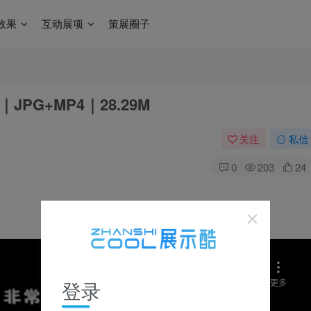
效果
互动展项
策展圈子
PG+MP4｜28.29M
关注
私信
0
203
24
登录