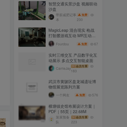
智慧交通实景沙盘 视频联动
沙盘
带薪减肥记事
免费
本
230
MagicLeap 混合现实 枪战
打骷髅游戏互动 MR互动展
项
67
Fourdou
免费
实时三维交互 产品数字化互
动展示 多点交互智能桌面
会员专属
CarrieJay
183
武汉市黄陂区盘龙城遗址博
物馆展览陈列方案
576
一个网友
免费
横塘镇史馆布展设计方案｜
PDF｜55页｜22.68M
策展预备
会员专属
队
223