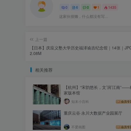
0
6
0
1
1435
这家伙很懒，什么都没有写...
上一篇
【日本】庆应义塾大学历史福泽谕吉纪念馆｜14张｜JP
2.08M
相关推荐
【杭州】“宋韵悠长，文’润’江南”—
家版本馆
知末小百科
会员专
重庆云谷·永川大数据产业园展厅
不爱画图
会员专