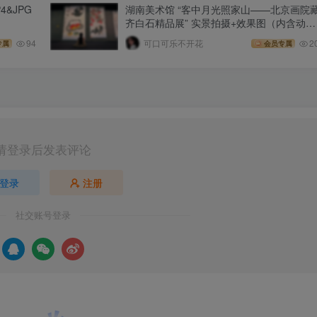
&JPG
湖南美术馆 “客中月光照家山——北京画院
齐白石精品展” 实景拍摄+效果图（内含动
图）
94
可口可乐不开花
2
专属
会员专属
请登录后发表评论
登录
注册
社交账号登录