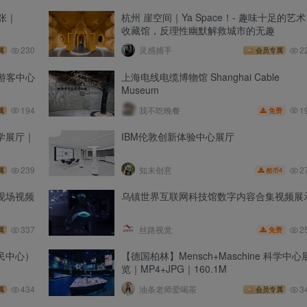
张｜
杭州 崖空间｜Ya Space！- 趣味十足的艺术
收藏馆，反理性幽默解救城市的无趣
230
灵感捕手
2
属
会员专属
p)游客中心
上海电线电缆博物馆 Shanghai Cable
Museum
1
194
我不吃晚餐
免费
属
学展厅｜
IBM伦敦创新体验中心展厅
2
239
知末创意
4
属
酷币
馆现场视频
乌镇世界互联网科技馆数字内容合集视频展
2
337
丝路视觉
免费
属
民中心）
【德国柏林】Mensch+Maschine 科学中心
览｜MP4+JPG｜160.1M
434
油条老师爱喝茶
3
属
会员专属