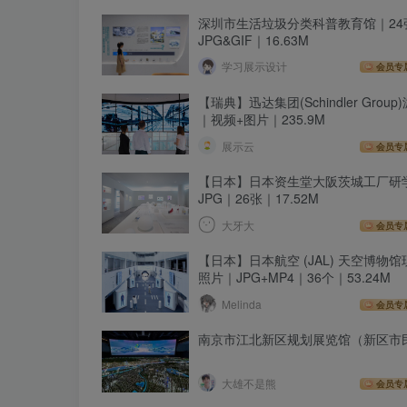
深圳市生活垃圾分类科普教育馆｜24
JPG&GIF｜16.63M
学习展示设计
会员专
【瑞典】迅达集团(Schindler Grou
｜视频+图片｜235.9M
展示云
会员专
【日本】日本资生堂大阪茨城工厂研
JPG｜26张｜17.52M
大牙大
会员专
【日本】日本航空 (JAL) 天空博物
照片｜JPG+MP4｜36个｜53.24M
Melinda
会员专
南京市江北新区规划展览馆（新区市
大雄不是熊
会员专