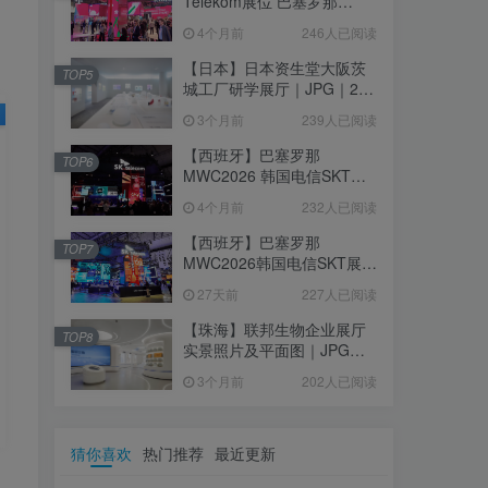
Telekom展位 巴塞罗那
MWC2026｜MP4｜1080P
4个月前
246人已阅读
｜77.42M
【日本】日本资生堂大阪茨
TOP5
城工厂研学展厅｜JPG｜26
张｜17.52M
3个月前
239人已阅读
【西班牙】巴塞罗那
TOP6
MWC2026 韩国电信SKT展
台｜MP4｜1080P｜
4个月前
232人已阅读
105.67M
【西班牙】巴塞罗那
TOP7
MWC2026韩国电信SKT展台
照片+视频｜JPG+MP4｜16
27天前
227人已阅读
个｜16.51M
【珠海】联邦生物企业展厅
TOP8
实景照片及平面图｜JPG｜
18张｜14.15M
3个月前
202人已阅读
猜你喜欢
热门推荐
最近更新