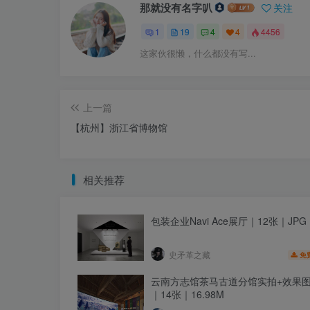
那就没有名字叭
关注
1
19
4
4
4456
这家伙很懒，什么都没有写...
上一篇
【杭州】浙江省博物馆
相关推荐
包装企业Navi Ace展厅｜12张｜JPG｜
史矛革之藏
免
云南方志馆茶马古道分馆实拍+效果图
｜14张｜16.98M