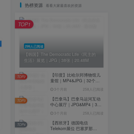
热榜资源
看看大家最喜欢的资源
TOP1
299人已阅读
【韩国】The Democratic Life《民主的
生活》展览｜JPG｜38张｜20.48M
【印度】比哈尔邦博物馆儿
TOP2
童馆｜MP4&JPG｜32个｜
16.44M
3个月前
258人已阅读
【巴拿马】巴拿马运河互动
TOP3
中心展厅｜JPG&MP4｜39
个｜293.64M
3个月前
258人已阅读
【西班牙】德国电信
TOP4
Telekom展位 巴塞罗那
MWC2026｜MP4｜1080P