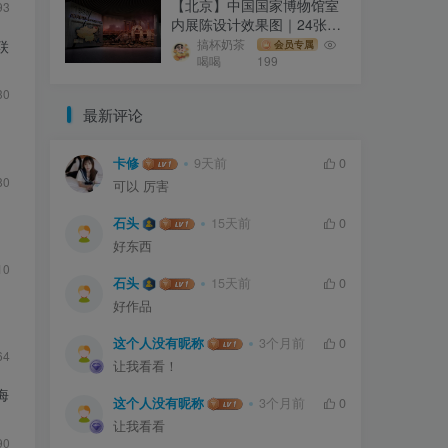
【北京】中国国家博物馆室
93
内展陈设计效果图｜24张｜
JPG｜277.05M
搞杯奶茶
联
会员专属
喝喝
199
30
最新评论
卡修
9天前
0
80
可以 厉害
石头
15天前
0
好东西
10
石头
15天前
0
好作品
这个人没有昵称
3个月前
0
64
让我看看！
海
这个人没有昵称
3个月前
0
让我看看
90