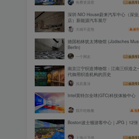
免费资源君
会员专
深圳·NIO House蔚来汽车中心（深
店）新能源汽车展厅
大雄不是熊
酷币
德国柏林犹太博物馆 (Jüdisches Mus
Berlin)
一个网友
会员专
南京江宁织造博物馆：江南三织造之
代御用织造机构的历史
浅若夏沫
会员专
Intel英特尔全球(GTC)科技体验中心
我不吃晚餐
免
Boston波士顿游客中心｜JPG｜12张｜
上海小飞侠
会员专