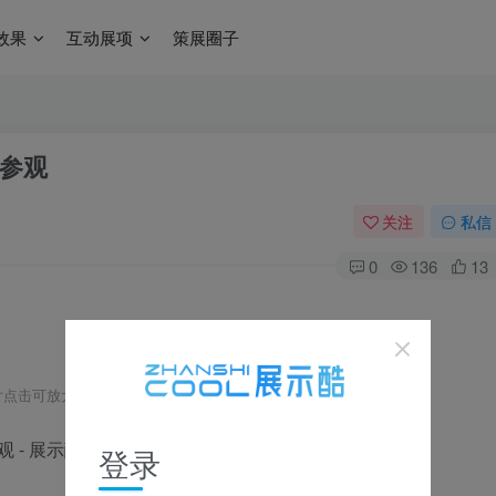
效果
互动展项
策展圈子
厅参观
关注
私信
0
136
13
片点击可放大，可左右滑动浏览
登录