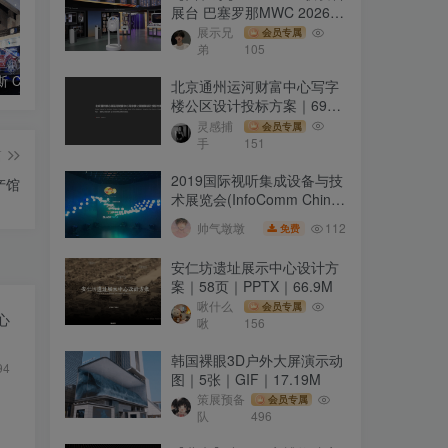
展台 巴塞罗那MWC 2026｜
MP4｜1080P｜17.2M
展示兄
会员专属
弟
105
拉斯维加斯 CES 2019 Valens汽车透视可互动滑轨屏
【杭州】中国丝绸博物馆
上海电影博物馆 Shanghai Film Museum
北京通州运河财富中心写字
楼公区设计投标方案｜69页
｜PDF｜32.4M
灵感捕
会员专属
手
151
篇
2019国际视听集成设备与技
产馆
术展览会(InfoComm China
2019)
112
帅气墩墩
免费
安仁坊遗址展示中心设计方
案｜58页｜PPTX｜66.9M
啾什么
会员专属
中心
啾
156
韩国裸眼3D户外大屏演示动
94
图｜5张｜GIF｜17.19M
策展预备
会员专属
队
496