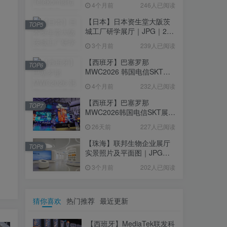
4个月前
246人已阅读
｜77.42M
【日本】日本资生堂大阪茨
TOP5
城工厂研学展厅｜JPG｜26
张｜17.52M
3个月前
239人已阅读
【西班牙】巴塞罗那
TOP6
MWC2026 韩国电信SKT展
台｜MP4｜1080P｜
4个月前
232人已阅读
105.67M
【西班牙】巴塞罗那
TOP7
MWC2026韩国电信SKT展台
照片+视频｜JPG+MP4｜16
26天前
227人已阅读
个｜16.51M
【珠海】联邦生物企业展厅
TOP8
实景照片及平面图｜JPG｜
18张｜14.15M
3个月前
202人已阅读
猜你喜欢
热门推荐
最近更新
【西班牙】MediaTek联发科