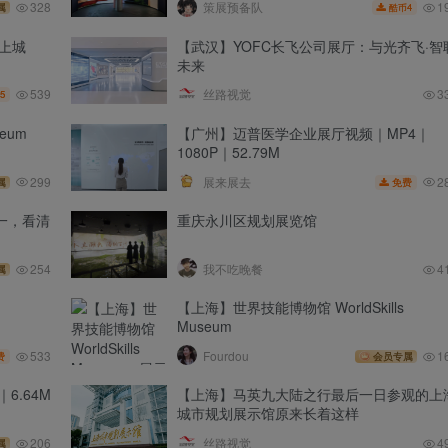
1
328
策展预备队
4
属
酷币
业上城
【武汉】YOFC长飞公司展厅：与光齐飞·智
未来
539
丝路视觉
3
5
eum
【广州】迈普医学企业展厅视频｜MP4｜
1080P｜52.79M
2
299
展来展去
免费
属
一，看清
重庆永川区规划展览馆
254
我不吃晚餐
4
属
【上海】世界技能博物馆 WorldSkills
Museum
533
Fourdou
1
费
会员专属
6.64M
【上海】马英九大陆之行最后一日参观的上
城市规划展示馆原来长着这样
206
丝路视觉
4
属