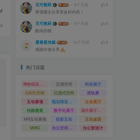
无可救药
6个月前
0
M
希望楼主分享更多好内容！
无可救药
6个月前
0
86
酷炫的狠
晨誉星传媒
10个月前
0
感谢作者分享
热门话题
博物馆设计方案
沉浸空间
科技展厅
CAVE空间
沉浸式空间
滑轨屏
互动展项
规划馆设计方案
企业展厅
丝路视觉
数字化展厅
国外展厅案例
MR互动展项
投影互动
互动桌面
MWC
办公空间设计
办公室设计