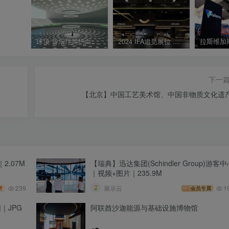
球顶 音乐厅简约白色沉浸空间 升降光环设计
2024 IFA追觅展位 设计效果图
下一
【北京】中国工艺美术馆、中国非物质文化遗
2.07M
【瑞典】迅达集团(Schindler Group)游客
｜视频+图片｜235.9M
239
展示云
1
费
会员专属
｜JPG
阿联酋沙迦能源与基础设施博物馆