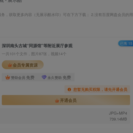
载服务，获取更多内容（无展示酷水印）可在下方下载； 2.没有百度网盘会员的用
已售 15
深圳南头古城“同源馆”等附近展厅参观
一共101个文件，图片87张，视频14个
会员专属资源
免费
免费
赞助会员
永久赞助
您暂无购买权限，请先开通会员
开通会员
JPG+MP4
739.14MB