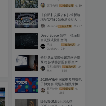
39.75M
无可救药
89
会员专属
【合肥】安徽省科技馆新馆
现场实拍90张高清摄影大图
打包
Melinda
277
会员专属
Deep Space 深空 – 镜面结
合沉浸式投影空间
千核
会员专属
GeeksArt
234
长沙臭豆腐博物馆漫画合影
互动 按动作拍照合影生产故
事性漫画
带薪减肥记
会员专属
事本
535
2025AWE中国家电及消费电
子博览会 现场实拍照片和视
频｜297个文件｜1.86G
我不吃晚
会员专属
餐
268
隆昌市GM烈士纪念馆｜
PDF｜38页｜23.71M