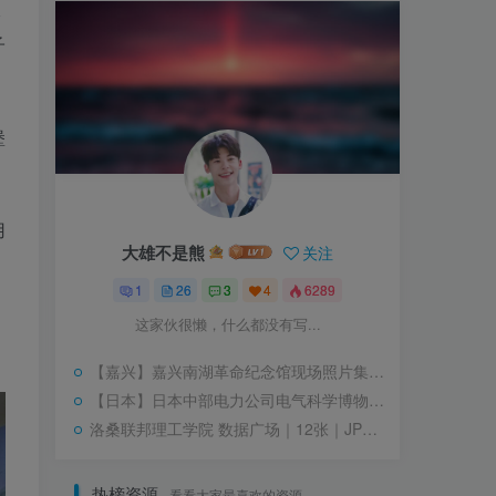
收
子
堡
用
大雄不是熊
关注
1
26
3
4
6289
这家伙很懒，什么都没有写...
【嘉兴】嘉兴南湖革命纪念馆现场照片集锦｜JPG｜271个｜5K｜1.24G
【日本】日本中部电力公司电气科学博物馆｜JPG+PNG｜76张｜22.68M
洛桑联邦理工学院 数据广场｜12张｜JPG｜3.93M
热榜资源
看看大家最喜欢的资源