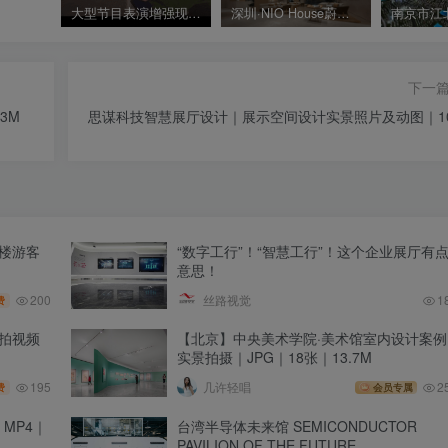
大型节目表演增强现实动画观影体验 ar手势互动
深圳·NIO House蔚来汽车中心（深业上城店）新能源汽车展厅
下一
63M
思谋科技智慧展厅设计｜展示空间设计实景照片及动图｜1
楼游客
“数字工行”！“智慧工行”！这个企业展厅有
意思！
200
丝路视觉
1
费
拍视频
【北京】中央美术学院·美术馆室内设计案例
实景拍摄｜JPG｜18张｜13.7M
195
几许轻唱
2
费
会员专属
MP4｜
台湾半导体未来馆 SEMICONDUCTOR
PAVILION OF THE FUTURE