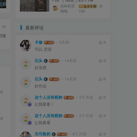
南京市江北新区规划展览馆（新区市民中心）
智能产品展示桌面 汽修工业产品展示互动屏幕｜MP4｜23.11M
2022进博会 爱普生展位设计效果
搞杯奶茶
会员专属
喝喝
189
篇
最新评论
0张
卡修
8天前
0
可以 厉害
石头
14天前
0
好东西
点
石头
14天前
0
好作品
83
这个人没有昵称
3个月前
0
让我看看！
这个人没有昵称
3个月前
0
59
让我看看
无可救药
6个月前
0