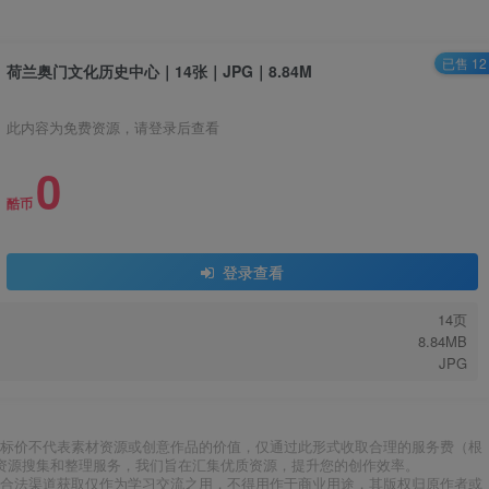
已售 12
荷兰奥门文化历史中心｜14张｜JPG｜8.84M
此内容为免费资源，请登录后查看
0
酷币
登录查看
14页
8.84MB
JPG
标价不代表素材资源或创意作品的价值，仅通过此形式收取合理的服务费（根
资源搜集和整理服务，我们旨在汇集优质资源，提升您的创作效率。
合法渠道获取仅作为学习交流之用，不得用作于商业用途，其版权归原作者或