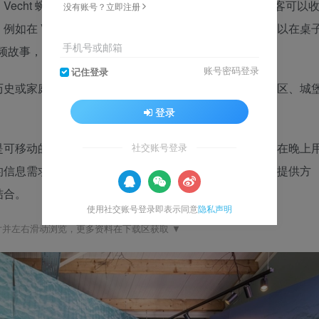
echt 蜿蜒穿过各种屏幕，旁边有按钮。通过按钮，游客可以
没有账号？立即注册
如在 Vecht 上航行、观点、艺术作品等等。孩子们可以在桌
手机号或邮箱
频故事，您将了解更多关于 Vechtzomp 的历史。
账号密码登录
记住登录
历史或家庭活动的信息。您可以在墙上看到有关自然保护区、城
登录
是可移动的。该空间白天可以用作旅游灵感点，但也可以在晚上
社交账号登录
的信息需求。因此，奥曼创造了一种现代形式的旅游信息提供方
结合。
使用社交账号登录即表示同意
隐私声明
片并左右滑动浏览，更多资料在下载区获取 ▼