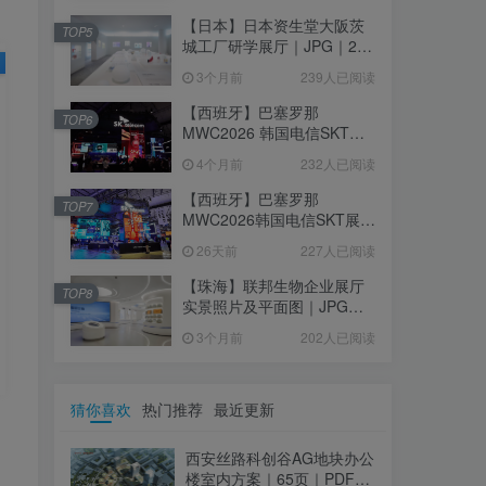
【日本】日本资生堂大阪茨
TOP5
城工厂研学展厅｜JPG｜26
张｜17.52M
3个月前
239人已阅读
【西班牙】巴塞罗那
TOP6
MWC2026 韩国电信SKT展
台｜MP4｜1080P｜
4个月前
232人已阅读
105.67M
【西班牙】巴塞罗那
TOP7
MWC2026韩国电信SKT展台
照片+视频｜JPG+MP4｜16
26天前
227人已阅读
个｜16.51M
【珠海】联邦生物企业展厅
TOP8
实景照片及平面图｜JPG｜
18张｜14.15M
3个月前
202人已阅读
猜你喜欢
热门推荐
最近更新
西安丝路科创谷AG地块办公
楼室内方案｜65页｜PDF｜