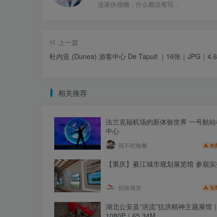
这家伙很懒，什么都没有写...
上一篇
杜内亚 (Dunea) 游客中心 De Tapuit ｜16张｜JPG｜4.
相关推荐
法兰克福机场的新体验世界 一号航站
中心
我不吃晚餐
免
【重庆】綦江城市规划展览馆 参观实
丝路视觉
免
湖北公安县“洪流”抗洪精神主题展馆｜
1080P｜65.34M