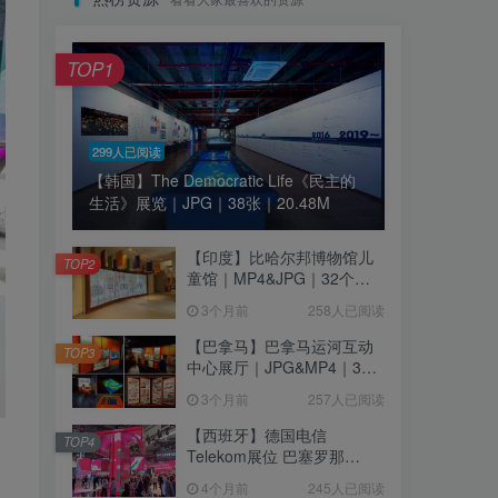
TOP1
299人已阅读
【韩国】The Democratic Life《民主的
生活》展览｜JPG｜38张｜20.48M
【印度】比哈尔邦博物馆儿
TOP2
童馆｜MP4&JPG｜32个｜
16.44M
3个月前
258人已阅读
【巴拿马】巴拿马运河互动
TOP3
中心展厅｜JPG&MP4｜39
个｜293.64M
3个月前
257人已阅读
【西班牙】德国电信
TOP4
Telekom展位 巴塞罗那
MWC2026｜MP4｜1080P
4个月前
245人已阅读
｜77.42M