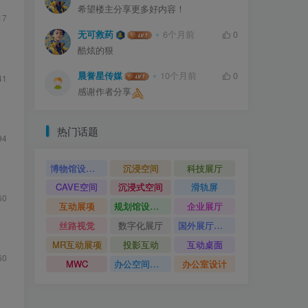
希望楼主分享更多好内容！
17
无可救药
6个月前
0
酷炫的狠
晨誉星传媒
10个月前
0
41
感谢作者分享
热门话题
94
博物馆设计方案
沉浸空间
科技展厅
CAVE空间
沉浸式空间
滑轨屏
60
互动展项
规划馆设计方案
企业展厅
丝路视觉
数字化展厅
国外展厅案例
MR互动展项
投影互动
互动桌面
60
MWC
办公空间设计
办公室设计