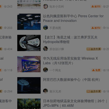
243
2
知末小百科
费
5
酷币
以色列佩雷斯和平中心 Peres Center for
Peace and Innovation
1
203
不爱画图
2
属
酷币
 沉浸体验
【波兰】海底之城：波兰弗罗茨瓦夫
Hydropolis博物馆
404
原创设计狮
2
属
会员专属
al
华为无线应用场景实验室 Wireless X
Labs（共12张照片）
118
1
一个网友
费
免费
of
阿里巴巴大数据体验中心（中国·杭州）
294
展示兄弟
1
属
会员专属
机械游客中
日本别府地狱温泉文化体验博物馆｜26个｜
JPG+MP4｜60.46M