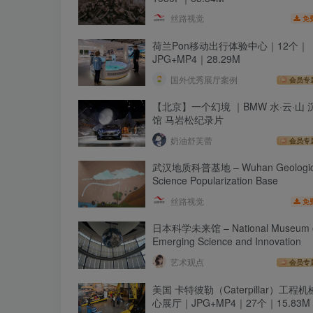
丝路视觉
免
荷兰Pon移动出行体验中心｜12个｜
JPG+MP4｜28.29M
国外优秀展厅案例
会员专
【北京】一个幻境 ｜BMW 水·云·山
馆 马岩松纪录片
奶油舒芙蕾
会员专
武汉地质科普基地 – Wuhan Geologic
Science Popularization Base
丝路视觉
免
日本科学未来馆 – National Museum 
Emerging Science and Innovation
艺术观点
会员专
美国 卡特彼勒（Caterpillar）工程
心展厅｜JPG+MP4｜27个｜15.83M