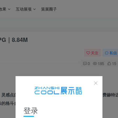
效果
互动展项
策展圈子
｜8.84M
关注
私信
0
185
15
。灵感点的目的是激发居民和游客以现代的方式去奥门和费赫特
殊的格斗台获得想法。
登录