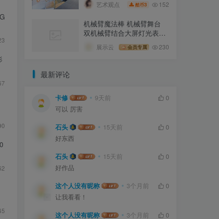
152
艺术观点
3
酷币
G
机械臂魔法棒 机械臂舞台
双机械臂结合大屏灯光表演
23
秀
展示云
230
会员专属
影
最新评论
67
卡修
9天前
0
可以 厉害
90
石头
15天前
0
好东西
0
石头
15天前
0
好作品
62
这个人没有昵称
3个月前
0
让我看看！
45
这个人没有昵称
3个月前
0