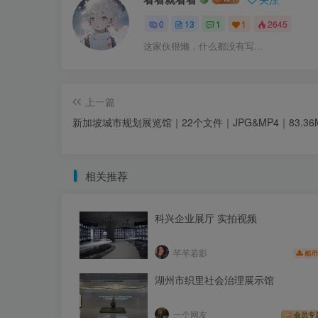
0
13
1
1
2645
这家伙很懒，什么都没有写...
上一篇
新加坡城市规划展览馆｜22个文件｜JPG&MP4｜83.36
相关推荐
科兴企业展厅 实拍视频
芊芊若影
酷币
湖州市织里社会治理展示馆
一个网友
会员专