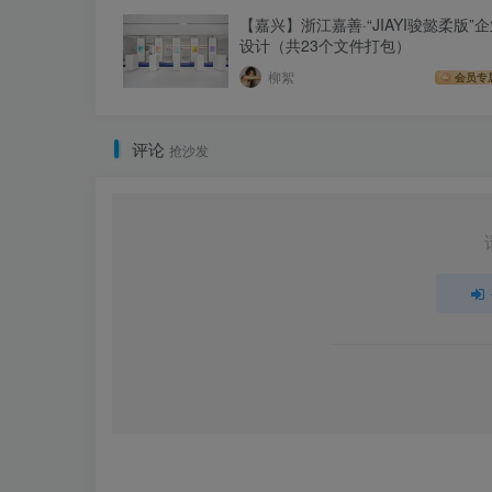
【嘉兴】浙江嘉善·“JIAYI骏懿柔版”
设计（共23个文件打包）
柳絮
会员专
评论
抢沙发