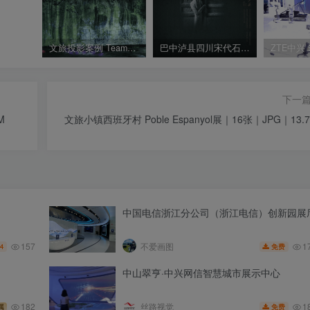
文旅投影案例 TeamLab河流投影 水面投影秀
巴中泸县四川宋代石刻博物馆设计方案｜143页｜PPTX｜94.17M
下一
M
文旅小镇西班牙村 Poble Espanyol展｜16张｜JPG｜13.
中国电信浙江分公司（浙江电信）创新园展
157
1
不爱画图
4
免费
中山翠亨·中兴网信智慧城市展示中心
1
182
丝路视觉
免费
属