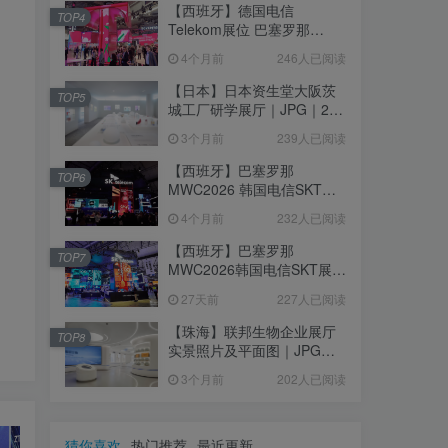
【西班牙】德国电信
TOP4
Telekom展位 巴塞罗那
MWC2026｜MP4｜1080P
4个月前
246人已阅读
｜77.42M
【日本】日本资生堂大阪茨
TOP5
城工厂研学展厅｜JPG｜26
张｜17.52M
3个月前
239人已阅读
【西班牙】巴塞罗那
TOP6
MWC2026 韩国电信SKT展
台｜MP4｜1080P｜
4个月前
232人已阅读
105.67M
【西班牙】巴塞罗那
TOP7
MWC2026韩国电信SKT展台
照片+视频｜JPG+MP4｜16
27天前
227人已阅读
个｜16.51M
【珠海】联邦生物企业展厅
TOP8
实景照片及平面图｜JPG｜
18张｜14.15M
3个月前
202人已阅读
猜你喜欢
热门推荐
最近更新