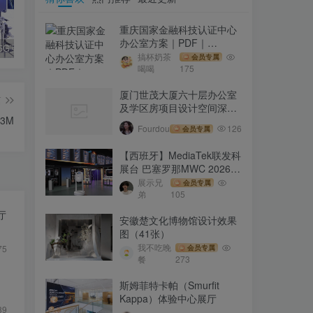
重庆国家金融科技认证中心
办公室方案｜PDF｜
ZTE中兴 5G互动游戏 5G智能机械臂弹钢琴
达州烈士纪念馆展陈设计概念方案｜PDF｜71页｜86.15M
河南新乡智慧经开城市客厅布展方案｜37页｜PPTX｜76.58M
195.45M｜89页
搞杯奶茶
会员专属
喝喝
175
厦门世茂大厦六十层办公室
篇
及学区房项目设计空间深化
73M
方案｜PDF｜134页｜
Fourdou
126
会员专属
47.66M
【西班牙】MediaTek联发科
展台 巴塞罗那MWC 2026｜
MP4｜1080P｜17.2M
展示兄
会员专属
弟
105
厅
安徽楚文化博物馆设计效果
图（41张）
我不吃晚
75
会员专属
餐
273
斯姆菲特卡帕（Smurfit
Kappa）体验中心展厅
89