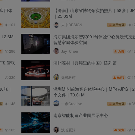
技应用体
【济南】山东省博物馆实拍照片｜58张｜JP
｜25.03M
101
未来DESIGN
1
费
会员专属
12.6M
海尔集团海尔智家001号体验中心沉浸式投
智慧家庭体验空间
296
4
Jay_Chen
2
免费
飞·智联
湖州潞村《典籍里的中国》陈列馆
1
330
无可救药
5
酷币
20张｜
深圳MINI前海客户体验中心｜MP4+JPG｜2
个文件｜70.61M
148
一点Creative
3
属
会员专属
南京智能制造产业园展示中心
105
1
浅若夏沫
费
免费