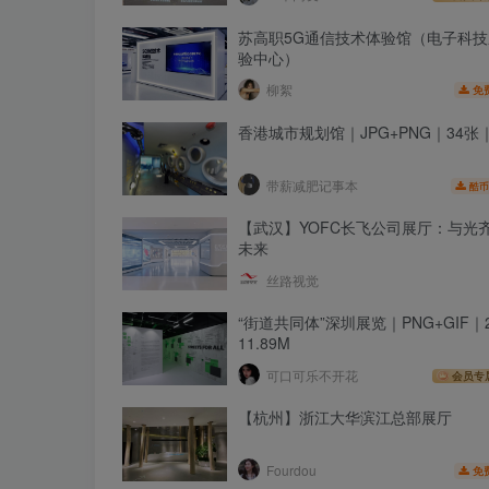
苏高职5G通信技术体验馆（电子科
验中心）
柳絮
免
香港城市规划馆｜JPG+PNG｜34张｜
带薪减肥记事本
酷币
【武汉】YOFC长飞公司展厅：与光齐
未来
丝路视觉
“街道共同体”深圳展览｜PNG+GIF｜
11.89M
可口可乐不开花
会员专
【杭州】浙江大华滨江总部展厅
Fourdou
免