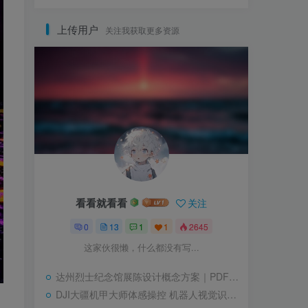
上传用户
关注我获取更多资源
看看就看看
关注
0
13
1
1
2645
这家伙很懒，什么都没有写...
达州烈士纪念馆展陈设计概念方案｜PDF｜71页｜86.15M
DJI大疆机甲大师体感操控 机器人视觉识别人体