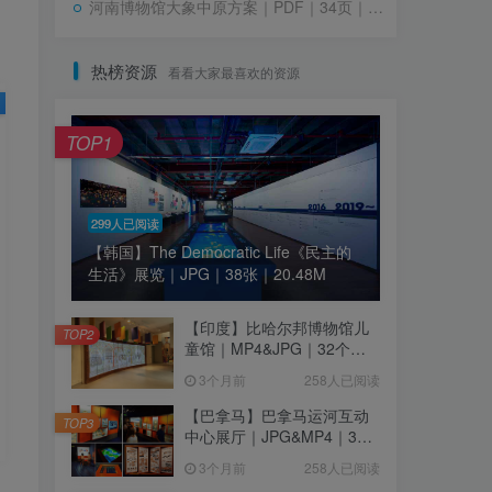
河南博物馆大象中原方案｜PDF｜34页｜12.94M
热榜资源
看看大家最喜欢的资源
TOP1
299人已阅读
【韩国】The Democratic Life《民主的
生活》展览｜JPG｜38张｜20.48M
【印度】比哈尔邦博物馆儿
TOP2
童馆｜MP4&JPG｜32个｜
16.44M
3个月前
258人已阅读
【巴拿马】巴拿马运河互动
TOP3
中心展厅｜JPG&MP4｜39
个｜293.64M
3个月前
258人已阅读