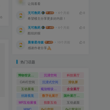
让我看看
张
无可救药
6个月前
0
05
希望楼主分享更多好内容！
无可救药
6个月前
0
酷炫的狠
晨誉星传媒
10个月前
0
感谢作者分享
热门话题
博物馆设计方案
沉浸空间
科技展厅
CAVE空间
沉浸式空间
滑轨屏
互动展项
规划馆设计方案
企业展厅
丝路视觉
数字化展厅
国外展厅案例
MR互动展项
投影互动
互动桌面
MWC
办公空间设计
办公室设计