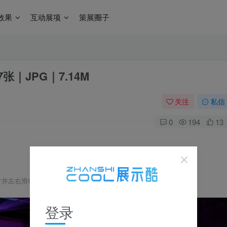
效果
互动展项
策展圈子
7张｜JPG｜7.14M
关注
私信
0
194
13
片并左右滑动浏览，更多资料在下载区获取 ▼
登录