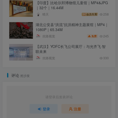
【印度】比哈尔邦博物馆儿童馆｜MP4&JPG
｜32个｜16.44M
晴天
258
会员专属
湖北公安县“洪流”抗洪精神主题展馆｜MP4｜
1080P｜65.34M
245
丝路视觉
免费
【武汉】YOFC长飞公司展厅：与光齐飞·智
联未来
丝路视觉
330
评论
抢沙发
请登录后发表评论
登录
注册