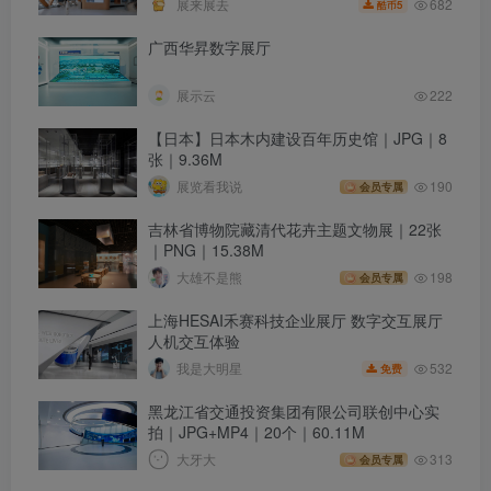
682
展来展去
5
酷币
广西华昇数字展厅
展示云
222
【日本】日本木内建设百年历史馆｜JPG｜8
张｜9.36M
展览看我说
190
会员专属
吉林省博物院藏清代花卉主题文物展｜22张
｜PNG｜15.38M
大雄不是熊
198
会员专属
上海HESAI禾赛科技企业展厅 数字交互展厅
人机交互体验
532
我是大明星
免费
黑龙江省交通投资集团有限公司联创中心实
拍｜JPG+MP4｜20个｜60.11M
大牙大
313
会员专属