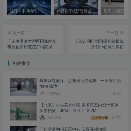
迪拜未来博物馆｜1080P｜MP4｜39.84M
南昌数字经济智慧城市展示馆投标文件
上一篇
下一篇
广东粤港澳大湾区国家纳米
宁波吉利杭州湾研究院极氪
科技创新研究院广纳院展示
共创中心展厅实拍
中心 宣传视频
相关推荐
蚌埠网红展厅！沙砾磨润终成珠 · 一个展厅的
“蜕变四境”
丝路视觉
72
【北京】中央美术学院·美术馆室内设计案例
实景拍摄｜JPG｜18张｜13.7M
几许轻唱
260
会员专属
广州空港融创展示中心 实景视频拍摄