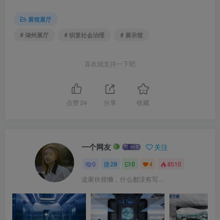
展馆展厅
# 湖州展厅
# 织里社会治理
# 展示馆
喜欢就支持一下吧
点赞
24
分享
收藏
一个网友
关注
0
28
0
4
8510
这家伙很懒，什么都没有写...