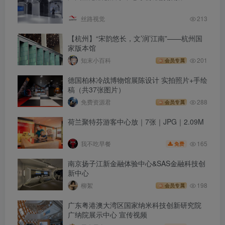
丝路视觉
213
【杭州】“宋韵悠长，文’润’江南”——杭州国
家版本馆
知末小百科
201
会员专属
德国柏林冷战博物馆展陈设计 实拍照片+手绘
稿（共37张图片）
免费资源君
288
会员专属
荷兰聚特芬游客中心放｜7张｜JPG｜2.09M
165
我不吃早餐
免费
南京扬子江新金融体验中心&SAS金融科技创
新中心
柳絮
198
会员专属
广东粤港澳大湾区国家纳米科技创新研究院
广纳院展示中心 宣传视频