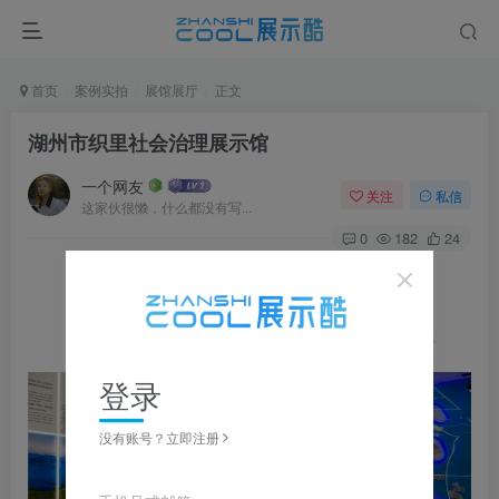
首页
案例实拍
展馆展厅
正文
湖州市织里社会治理展示馆
一个网友
关注
私信
这家伙很懒，什么都没有写...
0
182
24
图片可
点击
放大，左右滑动浏览，更多资料在下载区获取
登录
没有账号？立即注册