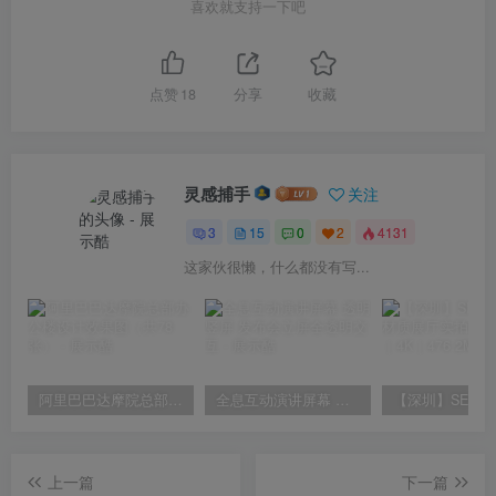
喜欢就支持一下吧
点赞
18
分享
收藏
灵感捕手
关注
3
15
0
2
4131
这家伙很懒，什么都没有写...
阿里巴巴达摩院总部办公楼设计效果图（共78张）
全息互动演讲屏幕 透明竖屏 发布会立屏全透明交互
上一篇
下一篇