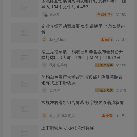
多媒体互动展项案例视频打包 支持Eagle一建
导入 154个文件共 4.45G
485
展示酷
39.9
酷币
企业介绍互动滑轨屏 智能讲解员 全息智慧讲
解
131
Jay_Chen
3
酷币
法兰克福车展 – 梅赛德斯奔驰发布会舞台升
降灯球LED大屏｜720P｜MP4｜136.72M
我不吃早餐
180
会员专属
简约白色展厅大堂背景墙顶部升降屏幕装置
矩阵式上下滑轨屏
灵感捕手
313
会员专属
常规左右滑轨组合屏幕 数字视界液晶滑轨屏
151
有头脑和会高兴
免费
上下滑轨屏 机械矩阵滑轨屏