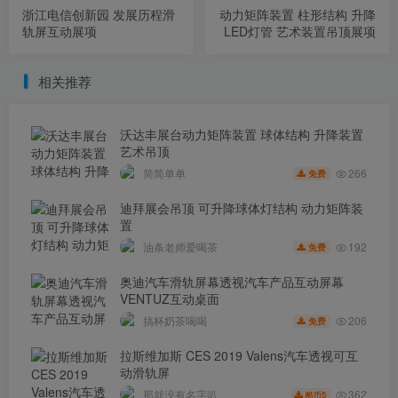
浙江电信创新园 发展历程滑
动力矩阵装置 柱形结构 升降
轨屏互动展项
LED灯管 艺术装置吊顶展项
相关推荐
沃达丰展台动力矩阵装置 球体结构 升降装置
艺术吊顶
266
简简单单
免费
迪拜展会吊顶 可升降球体灯结构 动力矩阵装
置
192
油条老师爱喝茶
免费
奥迪汽车滑轨屏幕透视汽车产品互动屏幕
VENTUZ互动桌面
206
搞杯奶茶喝喝
免费
拉斯维加斯 CES 2019 Valens汽车透视可互
动滑轨屏
362
那就没有名字叭
5
酷币