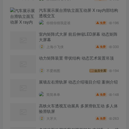
汽车展示展台滑轨立面互动屏 X ray内部结构
透视交互
196
你猜你猜我是谁
免费
室内矩阵式大屏 前后伸缩LED屏幕 动态矩阵
大屏幕
330
上海小飞侠
免费
动力矩阵装置 带状结构 动态艺术装置吊顶
不爱画图
194
会员专属
展墙左右滑轨屏 动态介绍项目介绍 案例介绍
148
简简单单
免费
高铁火车透视互动展具 多屏滑轨互动 多人体
验滑轨屏
263
大牙大
免费