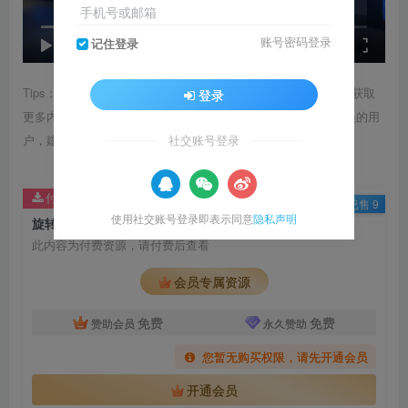
手机号或邮箱
账号密码登录
记住登录
speed
0:00
/
01:20
Tips：1.内容图片或视频可能会有压缩，若文章提供下载服务，获取
登录
更多内容（无展示酷水印）可在下方下载； 2.没有百度网盘会员的用
户，建议用123云盘可获得更快的下载速度。
社交账号登录
付费资源
已售 9
使用社交账号登录即表示同意
隐私声明
旋转屏幕 可左右移动可拼接屏幕
此内容为付费资源，请付费后查看
会员专属资源
免费
免费
赞助会员
永久赞助
您暂无购买权限，请先开通会员
开通会员