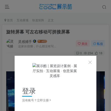
首页
互动展项
轨道矩阵
正文
旋转屏幕 可左右移动可拼接屏幕
灵感捕手
关注
私信
这家伙很懒，什么都没有写...
0
234
18
登录
没有账号？立即注册